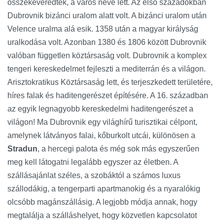
összekeveredtek, a város neve lett. Az első századokban
Dubrovnik bizánci uralom alatt volt. A bizánci uralom után
Velence uralma alá esik. 1358 után a magyar királyság
uralkodása volt. Azonban 1380 és 1806 között Dubrovnik
valóban független köztársaság volt. Dubrovnik a komplex
tengeri kereskedelmet fejleszti a mediterrán és a világon.
Arisztokratikus Köztársaság lett, és terjeszkedett területére,
híres falak és haditengerészet építésére. A 16. században
az egyik legnagyobb kereskedelmi haditengerészet a
világon! Ma Dubrovnik egy világhírű turisztikai célpont,
amelynek látványos falai, kőburkolt utcái, különösen a
Stradun
, a hercegi palota és még sok más egyszerűen
meg kell látogatni legalább egyszer az életben. A
szállásajánlat széles, a szobáktól a számos luxus
szállodákig, a tengerparti apartmanokig és a nyaralókig
olcsóbb magánszállásig. A legjobb módja annak, hogy
megtalálja a szálláshelyet, hogy közvetlen kapcsolatot