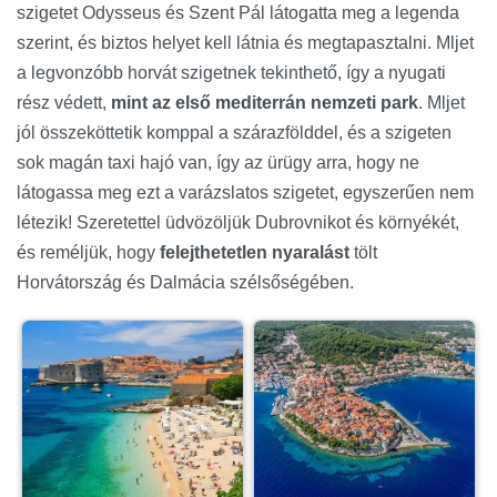
szigetet Odysseus és Szent Pál látogatta meg a legenda
szerint, és biztos helyet kell látnia és megtapasztalni. Mljet
a legvonzóbb horvát szigetnek tekinthető, így a nyugati
rész védett,
mint az első mediterrán nemzeti park
. Mljet
jól összeköttetik komppal a szárazfölddel, és a szigeten
sok magán taxi hajó van, így az ürügy arra, hogy ne
látogassa meg ezt a varázslatos szigetet, egyszerűen nem
létezik! Szeretettel üdvözöljük Dubrovnikot és környékét,
és reméljük, hogy
felejthetetlen nyaralást
tölt
Horvátország és Dalmácia szélsőségében.