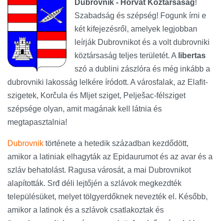
Dubrovnik - Horvát Köztársaság
!
Szabadság és szépség! Fogunk írni e
két kifejezésről, amelyek legjobban
leírják Dubrovnikot és a volt dubrovniki
köztársaság teljes területét. A
libertas
szó a dublini zászlóra és még inkább a
dubrovniki lakosság lelkére íródott. A városfalak, az Elafit-
szigetek, Korčula és Mljet sziget, Pelješac-félsziget
szépsége olyan, amit magának kell látnia és
megtapasztalnia!
Dubrovnik
története a hetedik században kezdődött,
amikor a latiniak elhagyták az Epidaurumot és az avar és a
szláv behatolást. Ragusa városát, a mai Dubrovnikot
alapították. Srđ déli lejtőjén a szlávok megkezdték
településüket, melyet tölgyerdőknek nevezték el. Később,
amikor a latinok és a szlávok csatlakoztak és