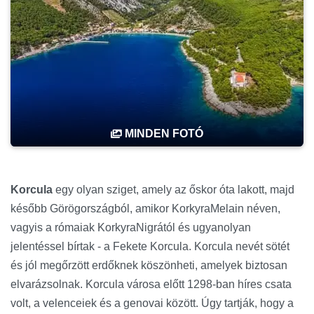
MINDEN FOTÓ
Korcula
egy olyan sziget, amely az őskor óta lakott, majd
később Görögországból, amikor KorkyraMelain néven,
vagyis a rómaiak KorkyraNigrától és ugyanolyan
jelentéssel bírtak - a Fekete Korcula. Korcula nevét sötét
és jól megőrzött erdőknek köszönheti, amelyek biztosan
elvarázsolnak. Korcula városa előtt 1298-ban híres csata
volt, a velenceiek és a genovai között. Úgy tartják, hogy a