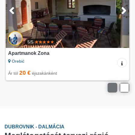
5/5
Apartmanok Zona
Orebić
20 €
Ár tól
éjszakánként
DUBROVNIK - DALMÁCIA