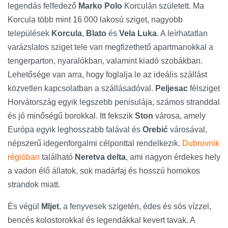
legendás felfedező
Marko Polo
Korculán született. Ma
Korcula több mint 16 000 lakosú sziget, nagyobb
települések
Korcula
,
Blato
és
Vela Luka
. A leírhatatlan
varázslatos sziget tele van megfizethető apartmanokkal a
tengerparton, nyaralókban, valamint kiadó szobákban.
Lehetősége van arra, hogy foglalja le az ideális szállást
közvetlen kapcsolatban a szállásadóval.
Peljesac
félsziget
Horvátország egyik legszebb penisulája, számos stranddal
és jó minőségű borokkal. Itt fekszik
Ston
városa, amely
Európa egyik leghosszabb falával és
Orebić
városával,
népszerű idegenforgalmi célponttal rendelkezik.
Dubrovnik
régióban
található
Neretva delta
, ami nagyon érdekes hely
a vadon élő állatok, sok madárfaj és hosszú homokos
strandok miatt.
És végül
Mljet
, a fenyvesek szigetén, édes és sós vízzel,
bencés kolostorokkal és legendákkal kevert tavak. A