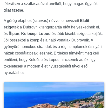
létesítsen a szállásadóval anélkül, hogy magas ügynöki
díjat fizetne.
A görög elaphos (szarvas) névvel elnevezett
Elafit-
szigetek
a Dubrovnik tengerpartja előtt helyezkednek el,
és
Šipan
,
Koločep
,
Lopud
és több kisebb sziget alkotják.
Jól összeköti a komp és a hajó vonalak Dubrovnik. A
gyönyörű homokos strandok és a régi templomok és nyári
házak csodálatosak lesznek. Érdekes tényként meg kell
említeni, hogy Koločep és Lopud nincsenek autók, így
tökéletesek a modern élet nyüzsgésétől távol eső
nyaraláshoz.