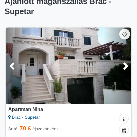
Ajánlott magánszállás Brač -
Supetar
Apartman Nina
Brač - Supetar
70 €
Ár tól
éjszakánként