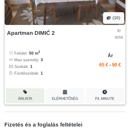
(10)
ID
Apartman DIMIĆ 2
6058
2
Felület:
50 m
Ár
Max személy:
3
65 €
-
90 €
Szobák:
1
Fürdőszobák:
1
ÁRLISTA
ELÉRHETŐSÉG
F/L MINUTE
Fizetés és a foglalás feltételei