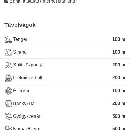
Banki átutalás (Internet Banking)
Távolságok
Tenger
100 m
Strand
100 m
Split központja
200 m
Élelmiszerbolt
200 m
Étterem
100 m
Bank/ATM
200 m
Gyógyszertár
500 m
Kórház/Orvos
500 m