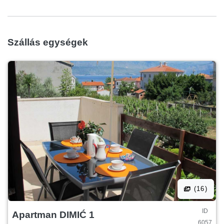
egy étkező asztal és 4 szék. Ingyenes parkolási lehetőség
a helyszínen, valamint ingyenesen használható TV és Wi-
Fi-vel. Van is egy BBQ a kertben a családi otthon, amely
Szállás egységek
akkor használható ingyenesen. Tulajdonos segít, ha
szükséges. Minden más lekérdezések nyugodtan kérdezz
minket.
(16)
ID
Apartman DIMIĆ 1
6057