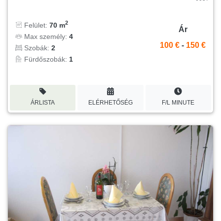
2
Felület:
70 m
Ár
Max személy:
4
100 €
-
150 €
Szobák:
2
Fürdőszobák:
1
ÁRLISTA
ELÉRHETŐSÉG
F/L MINUTE