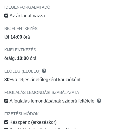
IDEGENFORGALMI ADÓ
Az ár tartalmazza
BEJELENTKEZÉS
től
14:00
órá
KIJELENTKEZÉS
óráig.
10:00
órá
ELŐLEG (ELŐLEG)
30%
a teljes ár előlegként kaucióként
FOGLALÁS LEMONDÁSI SZABÁLYZATA
A foglalás lemondásának szigorú feltételei
FIZETÉSI MÓDOK
Készpénz (érkezéskor)