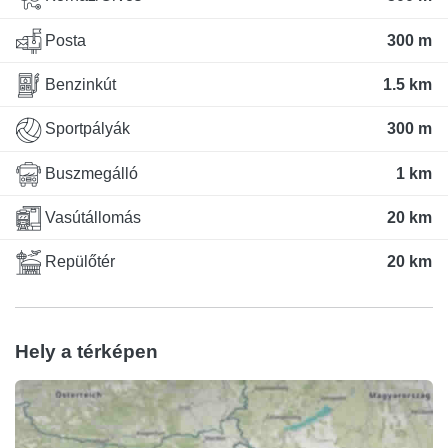
Posta
300 m
Benzinkút
1.5 km
Sportpályák
300 m
Buszmegálló
1 km
Vasútállomás
20 km
Repülőtér
20 km
Hely a térképen