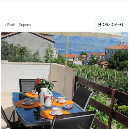
Ugrás a fő tartalomhoz
OSZD MEG
Brač - Supetar