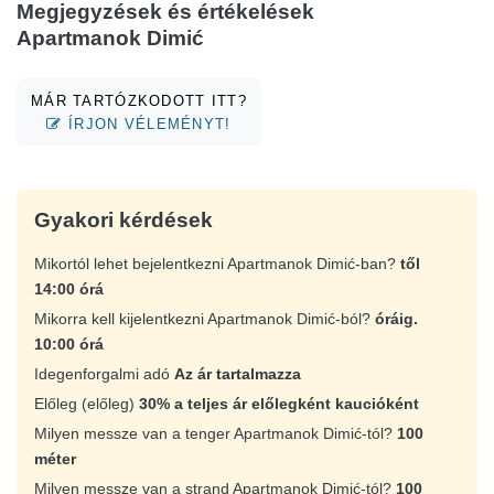
Megjegyzések és értékelések
Apartmanok Dimić
MÁR TARTÓZKODOTT ITT?
ÍRJON VÉLEMÉNYT!
Gyakori kérdések
Mikortól lehet bejelentkezni Apartmanok Dimić-ban?
től
14:00 órá
Mikorra kell kijelentkezni Apartmanok Dimić-ból?
óráig.
10:00 órá
Idegenforgalmi adó
Az ár tartalmazza
Előleg (előleg)
30% a teljes ár előlegként kaucióként
Milyen messze van a tenger Apartmanok Dimić-tól?
100
méter
Milyen messze van a strand Apartmanok Dimić-tól?
100