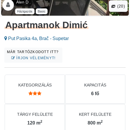
Alen D .
(20)
Házigazda
Basic
Apartmanok Dimić
Put Pasika 4a, Brač - Supetar
MÁR TARTÓZKODOTT ITT?
ÍRJON VÉLEMÉNYT!
KATEGORIZÁLÁS
KAPACITÁS
6
fő
TÁRGY FELÜLETE
KERT FELÜLETE
2
2
120
m
800
m