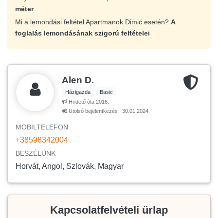
méter
Mi a lemondási feltétel Apartmanok Dimić esetén?
A
foglalás lemondásának szigorú feltételei
Alen D.
Házigazda
Basic
Hirdető óta 2016.
Utolsó bejelentkezés : 30.01.2024.
MOBILTELEFON
+38598342004
BESZÉLÜNK
Horvát, Angol, Szlovák, Magyar
Kapcsolatfelvételi űrlap