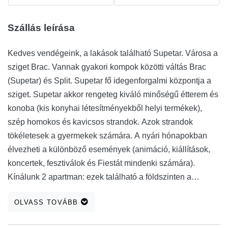
Szállás leírása
Kedves vendégeink, a lakások található Supetar. Városa a
sziget Brac. Vannak gyakori kompok közötti váltás Brac
(Supetar) és Split. Supetar fő idegenforgalmi központja a
sziget. Supetar akkor rengeteg kiváló minőségű étterem és
konoba (kis konyhai létesítményekből helyi termékek),
szép homokos és kavicsos strandok. Azok strandok
tökéletesek a gyermekek számára. A nyári hónapokban
élvezheti a különböző események (animáció, kiállítások,
koncertek, fesztiválok és Fiestát mindenki számára).
Kínálunk 2 apartman: ezek található a földszinten a
gyönyörű családi ház. Nagyon békés és csendes.
OLVASS TOVÁBB
Legközelebbi homokos és kavicsos strandok csak 5 perc
séta. Ha szeretné, hogy egy kávé vagy egy hideg italt vagy