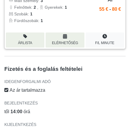
Max személy:
3
Felnőttek:
2
,
Gyerekek:
1
55 €
-
80 €
Szobák:
1
Fürdőszobák:
1
ÁRLISTA
ELÉRHETŐSÉG
F/L MINUTE
Fizetés és a foglalás feltételei
IDEGENFORGALMI ADÓ
Az ár tartalmazza
BEJELENTKEZÉS
től
14:00
órá
KIJELENTKEZÉS