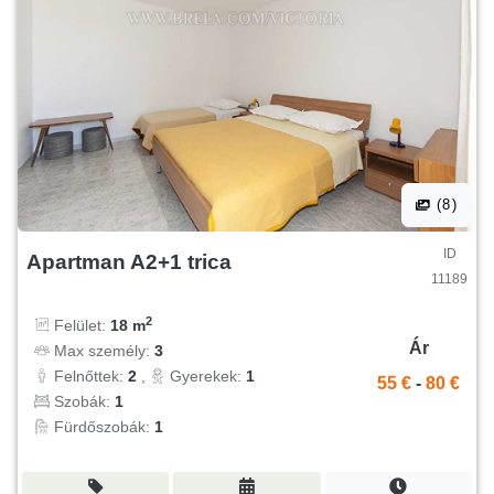
(8)
ID
Apartman A2+1 trica
11189
2
Felület:
18 m
Ár
Max személy:
3
Felnőttek:
2
,
Gyerekek:
1
55 €
-
80 €
Szobák:
1
Fürdőszobák:
1