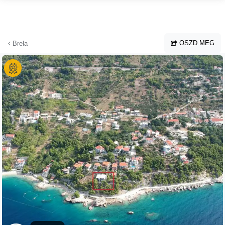
Ugrás a fő tartalomhoz
OSZD MEG
Brela