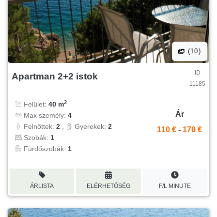
(10)
ID
Apartman 2+2 istok
11185
2
Felület:
40 m
Ár
Max személy:
4
Felnőttek:
2
,
Gyerekek:
2
110 €
-
170 €
Szobák:
1
Fürdőszobák:
1
ÁRLISTA
ELÉRHETŐSÉG
F/L MINUTE