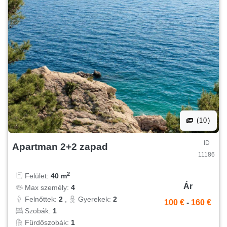
(10)
ID
Apartman 2+2 zapad
11186
2
Felület:
40 m
Ár
Max személy:
4
Felnőttek:
2
,
Gyerekek:
2
100 €
-
160 €
Szobák:
1
Fürdőszobák:
1