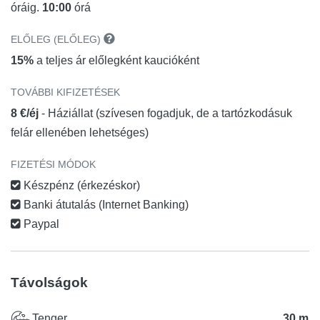
óráig.
10:00
órá
ELŐLEG (ELŐLEG)
15%
a teljes ár előlegként kaucióként
TOVÁBBI KIFIZETÉSEK
8 €/éj
- Háziállat (szívesen fogadjuk, de a tartózkodásuk
felár ellenében lehetséges)
FIZETÉSI MÓDOK
Készpénz (érkezéskor)
Banki átutalás (Internet Banking)
Paypal
Távolságok
Tenger
30 m