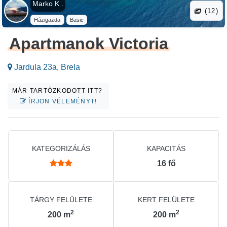
Marko K .
(12)
Házigazda
Basic
Apartmanok Victoria
Jardula 23a, Brela
MÁR TARTÓZKODOTT ITT?
ÍRJON VÉLEMÉNYT!
KATEGORIZÁLÁS
KAPACITÁS
16
fő
TÁRGY FELÜLETE
KERT FELÜLETE
2
2
200
m
200
m