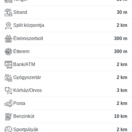
Strand
30 m
Split központja
2 km
Élelmiszerbolt
300 m
Étterem
300 m
Bank/ATM
2 km
Gyógyszertár
2 km
Kórház/Orvos
3 km
Posta
2 km
Benzinkút
10 km
Sportpályák
2 km