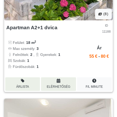
(8)
ID
Apartman A2+1 dvica
11188
2
Felület:
18 m
Ár
Max személy:
3
Felnőttek:
2
,
Gyerekek:
1
55 €
-
80 €
Szobák:
1
Fürdőszobák:
1
ÁRLISTA
ELÉRHETŐSÉG
F/L MINUTE