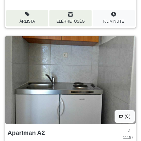
ÁRLISTA
ELÉRHETŐSÉG
F/L MINUTE
(6)
ID
Apartman A2
11187