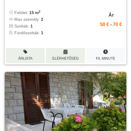
2
Felület:
15 m
Ár
Max személy:
2
50 €
-
70 €
Szobák:
1
Fürdőszobák:
1
ÁRLISTA
ELÉRHETŐSÉG
F/L MINUTE