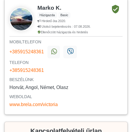
Marko K.
Házigazda
Basic
Hirdető óta 2020.
Utolsó bejelentkezés : 07.08.2026.
Ellenőrzött házigazda és hirdetés
MOBILTELEFON
+385915248361
TELEFON
+385915248361
BESZÉLÜNK
Horvát, Angol, Német, Olasz
WEBOLDAL
www.brela.com/victoria
Kapcsolatfelvételi űrlap