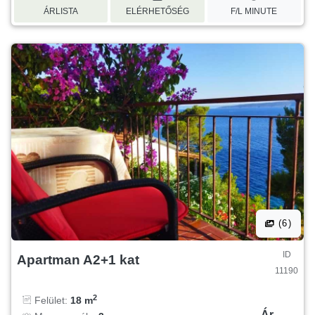
ÁRLISTA
ELÉRHETŐSÉG
F/L MINUTE
(6)
ID
Apartman A2+1 kat
11190
2
Felület:
18 m
Ár