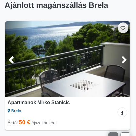
Ajánlott magánszállás Brela
Apartmanok Kuća Željko i Marija
Brela
50 €
Ár tól
éjszakánként