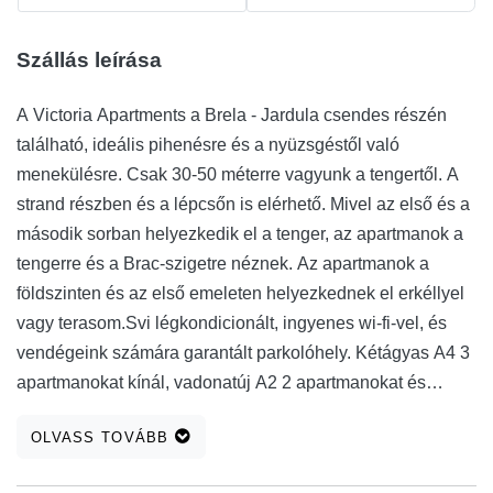
Szállás leírása
A Victoria Apartments a Brela - Jardula csendes részén
található, ideális pihenésre és a nyüzsgéstől való
menekülésre. Csak 30-50 méterre vagyunk a tengertől. A
strand részben és a lépcsőn is elérhető. Mivel az első és a
második sorban helyezkedik el a tenger, az apartmanok a
tengerre és a Brac-szigetre néznek. Az apartmanok a
földszinten és az első emeleten helyezkednek el erkéllyel
vagy terasom.Svi légkondicionált, ingyenes wi-fi-vel, és
vendégeink számára garantált parkolóhely. Kétágyas A4 3
apartmanokat kínál, vadonatúj A2 2 apartmanokat és
apartmanokat / stúdiókat 2-3 fő részére. Csak néhány száz
OLVASS TOVÁBB
méterre található a minőségi vendéglő és tengerparti bár