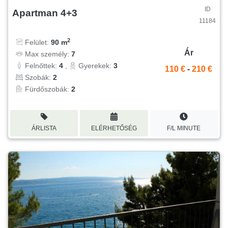
ID
Apartman 4+3
11184
2
Felület:
90 m
Ár
Max személy:
7
Felnőttek:
4
,
Gyerekek:
3
110 €
-
210 €
Szobák:
2
Fürdőszobák:
2
ÁRLISTA
ELÉRHETŐSÉG
F/L MINUTE