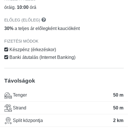
óráig.
10:00
órá
ELŐLEG (ELŐLEG)
30%
a teljes ár előlegként kaucióként
FIZETÉSI MÓDOK
Készpénz (érkezéskor)
Banki átutalás (Internet Banking)
Távolságok
Tenger
50 m
Strand
50 m
Split központja
2 km