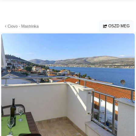
Ugrás a fő tartalomhoz
OSZD MEG
Ciovo - Mastrinka