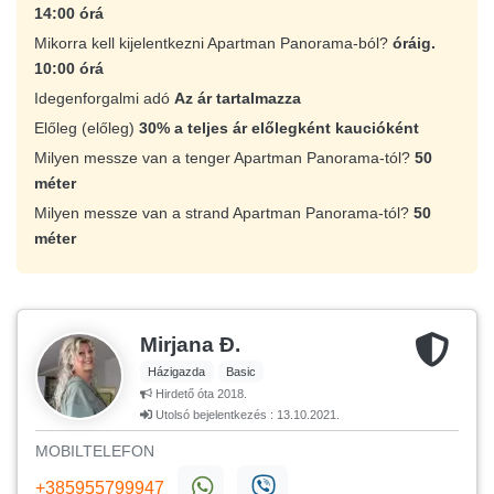
14:00 órá
Mikorra kell kijelentkezni Apartman Panorama-ból?
óráig.
10:00 órá
Idegenforgalmi adó
Az ár tartalmazza
Előleg (előleg)
30% a teljes ár előlegként kaucióként
Milyen messze van a tenger Apartman Panorama-tól?
50
méter
Milyen messze van a strand Apartman Panorama-tól?
50
méter
Mirjana Đ.
Házigazda
Basic
Hirdető óta 2018.
Utolsó bejelentkezés : 13.10.2021.
MOBILTELEFON
+385955799947