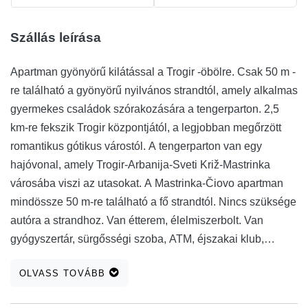
Szállás leírása
Apartman gyönyörű kilátással a Trogir -öbölre. Csak 50 m -
re található a gyönyörű nyilvános strandtól, amely alkalmas
gyermekes családok szórakozására a tengerparton. 2,5
km-re fekszik Trogir központjától, a legjobban megőrzött
romantikus gótikus várostól. A tengerparton van egy
hajóvonal, amely Trogir-Arbanija-Sveti Križ-Mastrinka
városába viszi az utasokat. A Mastrinka-Čiovo apartman
mindössze 50 m-re található a fő strandtól. Nincs szüksége
autóra a strandhoz. Van étterem, élelmiszerbolt. Van
gyógyszertár, sürgősségi szoba, ATM, éjszakai klub,
magától Trogirból.
OLVASS TOVÁBB