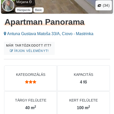
Mirjana Đ .
(34)
Házigazda
Basic
Apartman Panorama
Antuna Gustava Matoša 33/A, Ciovo - Mastrinka
MÁR TARTÓZKODOTT ITT?
ÍRJON VÉLEMÉNYT!
KATEGORIZÁLÁS
KAPACITÁS
4
fő
TÁRGY FELÜLETE
KERT FELÜLETE
2
2
40
m
100
m