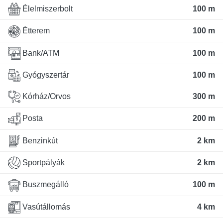
Élelmiszerbolt
100 m
Étterem
100 m
Bank/ATM
100 m
Gyógyszertár
100 m
Kórház/Orvos
300 m
Posta
200 m
Benzinkút
2 km
Sportpályák
2 km
Buszmegálló
100 m
Vasútállomás
4 km