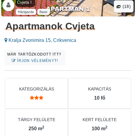
Cvjeta I .
(18)
Házigazda
Basic
Apartmanok Cvjeta
Kralja Zvonimira 15, Crikvenica
MÁR TARTÓZKODOTT ITT?
ÍRJON VÉLEMÉNYT!
KATEGORIZÁLÁS
KAPACITÁS
10
fő
TÁRGY FELÜLETE
KERT FELÜLETE
2
2
250
m
100
m