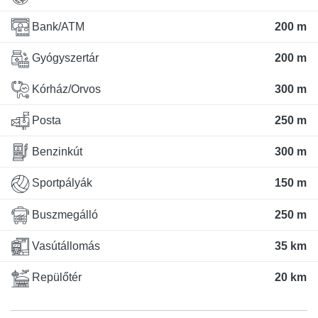
Bank/ATM
200 m
Gyógyszertár
200 m
Kórház/Orvos
300 m
Posta
250 m
Benzinkút
300 m
Sportpályák
150 m
Buszmegálló
250 m
Vasútállomás
35 km
Repülőtér
20 km