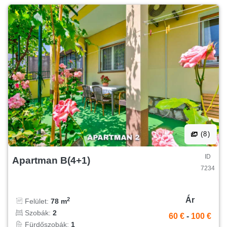
(8)
ID
Apartman B(4+1)
7234
Ár
2
Felület:
78 m
Szobák:
2
60 €
-
100 €
Fürdőszobák:
1