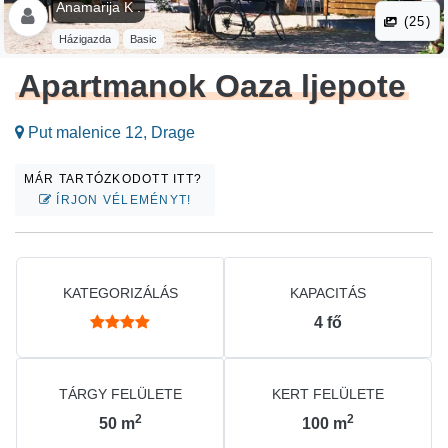
Anamarija K .
(25)
Házigazda
Basic
Apartmanok Oaza ljepote
Put malenice 12, Drage
MÁR TARTÓZKODOTT ITT?
ÍRJON VÉLEMÉNYT!
KATEGORIZÁLÁS
KAPACITÁS
4
fő
TÁRGY FELÜLETE
KERT FELÜLETE
2
2
50
m
100
m