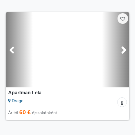
5/5
Mobilház Mobhome Benita
Drage
140 €
Ár tól
éjszakánként