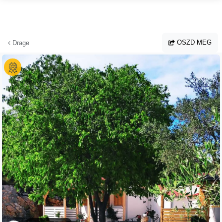
Ugrás a fő tartalomhoz
OSZD MEG
Drage