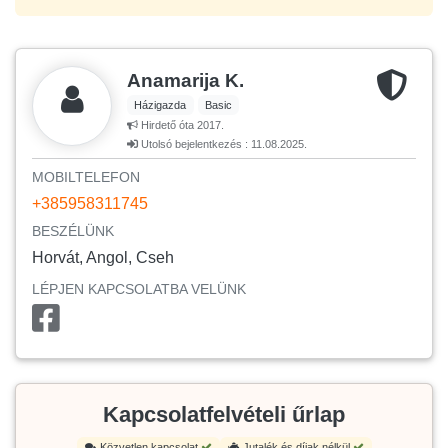
Anamarija K.
Házigazda
Basic
Hirdető óta 2017.
Utolsó bejelentkezés : 11.08.2025.
MOBILTELEFON
+385958311745
BESZÉLÜNK
Horvát, Angol, Cseh
LÉPJEN KAPCSOLATBA VELÜNK
Kapcsolatfelvételi űrlap
Közvetlen kapcsolat
Jutalék és díjak nélkül