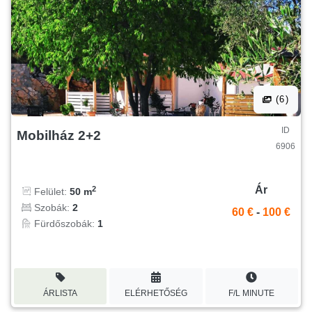
(6)
ID
Mobilház 2+2
6906
Ár
2
Felület:
50 m
Szobák:
2
60 €
-
100 €
Fürdőszobák:
1
ÁRLISTA
ELÉRHETŐSÉG
F/L MINUTE