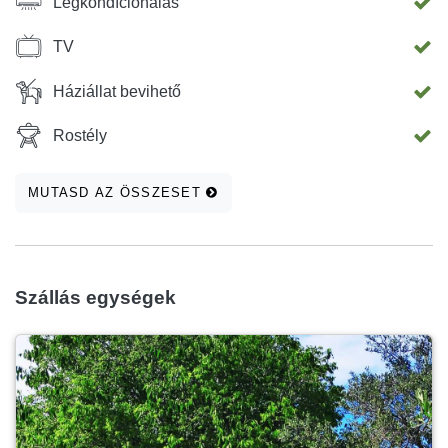
Légkondíciónálás
TV
Háziállat bevihető
Rostély
MUTASD AZ ÖSSZESET
Szállás egységek