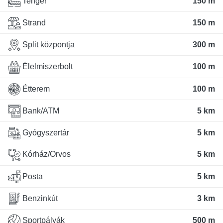
Tenger
150 m
Strand
150 m
Split központja
300 m
Élelmiszerbolt
100 m
Étterem
100 m
Bank/ATM
5 km
Gyógyszertár
5 km
Kórház/Orvos
5 km
Posta
5 km
Benzinkút
3 km
Sportpályák
500 m