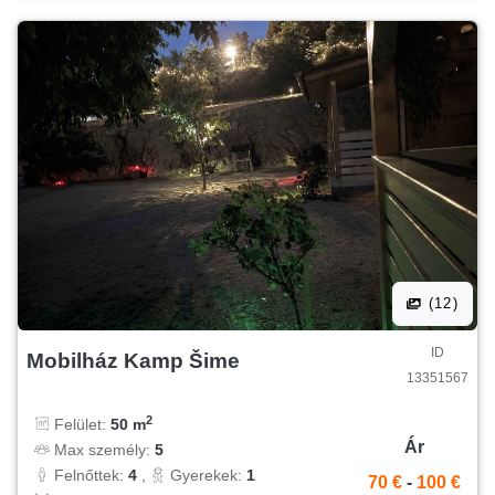
(12)
ID
Mobilház Kamp Šime
13351567
2
Felület:
50 m
Ár
Max személy:
5
Felnőttek:
4
,
Gyerekek:
1
70 €
-
100 €