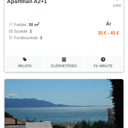
Apartman A2+1
6300
Ár
2
Felület:
30 m
Szobák:
1
30 €
-
45 €
Fürdőszobák:
1
ÁRLISTA
ELÉRHETŐSÉG
F/L MINUTE