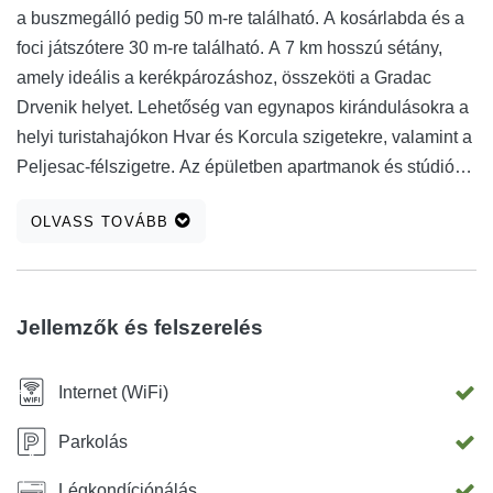
a buszmegálló pedig 50 m-re található. A kosárlabda és a
foci játszótere 30 m-re található. A 7 km hosszú sétány,
amely ideális a kerékpározáshoz, összeköti a Gradac
Drvenik helyet. Lehetőség van egynapos kirándulásokra a
helyi turistahajókon Hvar és Korcula szigetekre, valamint a
Peljesac-félszigetre. Az épületben apartmanok és stúdió
apartman találhatók. Az A1 és A4 stúdióban nem
OLVASS TOVÁBB
légkondicionálás, hanem ventilátor található. Minden
szállás a tengerre nyújt kilátást. Várjuk érkezésedet!
Jellemzők és felszerelés
Internet (WiFi)
Parkolás
Légkondíciónálás