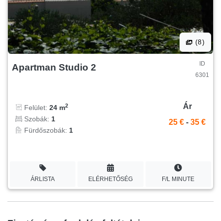
(8)
ID
Apartman Studio 2
6301
Ár
2
Felület:
24 m
Szobák:
1
25 €
-
35 €
Fürdőszobák:
1
ÁRLISTA
ELÉRHETŐSÉG
F/L MINUTE