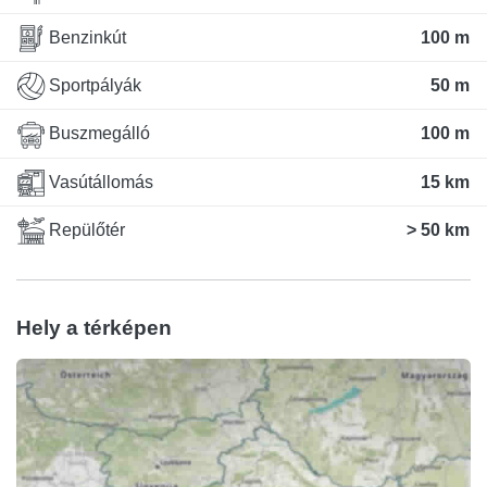
Benzinkút
100 m
Sportpályák
50 m
Buszmegálló
100 m
Vasútállomás
15 km
Repülőtér
> 50 km
Hely a térképen