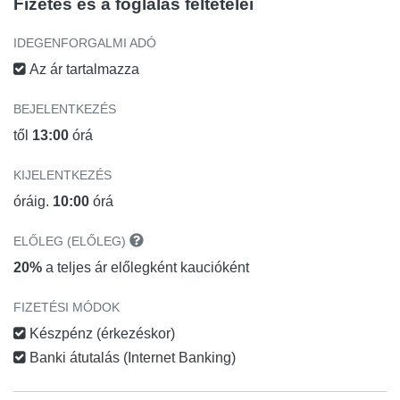
Fizetés és a foglalás feltételei
IDEGENFORGALMI ADÓ
Az ár tartalmazza
BEJELENTKEZÉS
től
13:00
órá
KIJELENTKEZÉS
óráig.
10:00
órá
ELŐLEG (ELŐLEG)
20%
a teljes ár előlegként kaucióként
FIZETÉSI MÓDOK
Készpénz (érkezéskor)
Banki átutalás (Internet Banking)