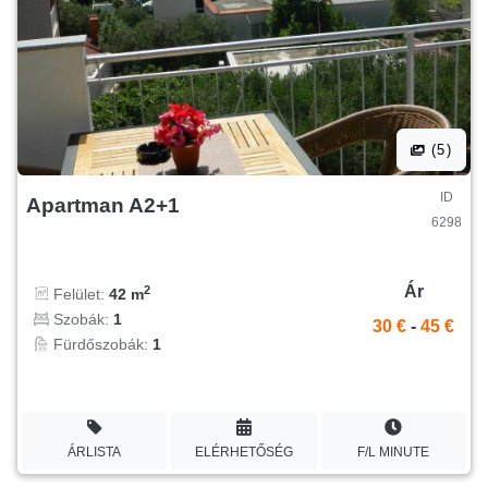
(5)
ID
Apartman A2+1
6298
Ár
2
Felület:
42 m
Szobák:
1
30 €
-
45 €
Fürdőszobák:
1
ÁRLISTA
ELÉRHETŐSÉG
F/L MINUTE