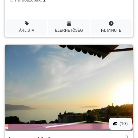
ÁRLISTA
ELÉRHETŐSÉG
F/L MINUTE
(10)
ID