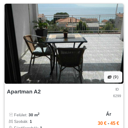
(9)
ID
Apartman A2
6299
Ár
2
Felület:
30 m
Szobák:
1
30 €
-
45 €
Fürdőszobák:
1