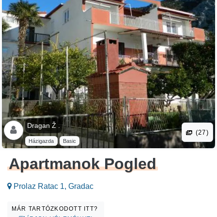
Dragan Ž .
(27)
Házigazda
Basic
Apartmanok Pogled
Prolaz Ratac 1, Gradac
MÁR TARTÓZKODOTT ITT?