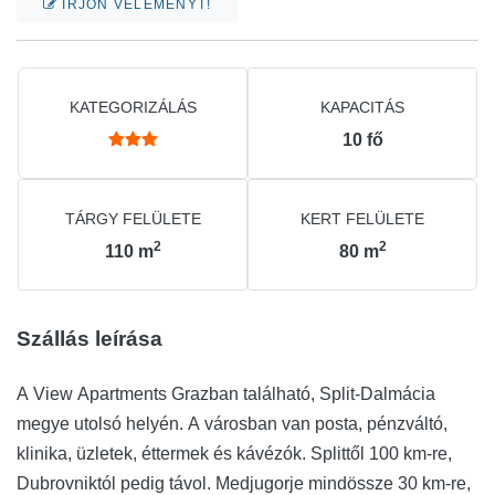
ÍRJON VÉLEMÉNYT!
KATEGORIZÁLÁS
KAPACITÁS
10
fő
TÁRGY FELÜLETE
KERT FELÜLETE
2
2
110
m
80
m
Szállás leírása
A View Apartments Grazban található, Split-Dalmácia
megye utolsó helyén. A városban van posta, pénzváltó,
klinika, üzletek, éttermek és kávézók. Splittől 100 km-re,
Dubrovniktól pedig távol. Medjugorje mindössze 30 km-re,