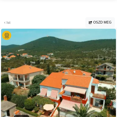
Ugrás a fő tartalomhoz
OSZD MEG
Ist