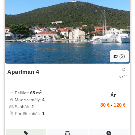
(5)
ID
Apartman 4
6744
2
Felület:
65 m
Ár
Max személy:
4
80 €
-
120 €
Szobák:
2
Fürdőszobák:
1