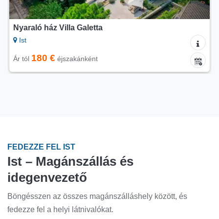
Nyaraló ház Villa Galetta
Ist
180 €
Ár tól
éjszakánként
FEDEZZE FEL IST
Ist – Magánszállás és
idegenvezető
Böngésszen az összes magánszálláshely között, és
fedezze fel a helyi látnivalókat.