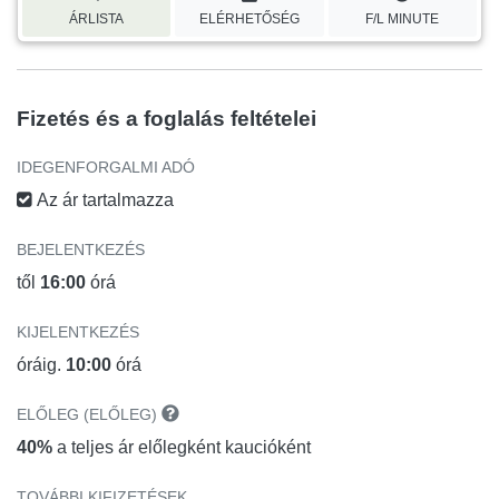
ÁRLISTA
ELÉRHETŐSÉG
F/L MINUTE
Fizetés és a foglalás feltételei
IDEGENFORGALMI ADÓ
Az ár tartalmazza
BEJELENTKEZÉS
től
16:00
órá
KIJELENTKEZÉS
óráig.
10:00
órá
ELŐLEG (ELŐLEG)
40%
a teljes ár előlegként kaucióként
TOVÁBBI KIFIZETÉSEK