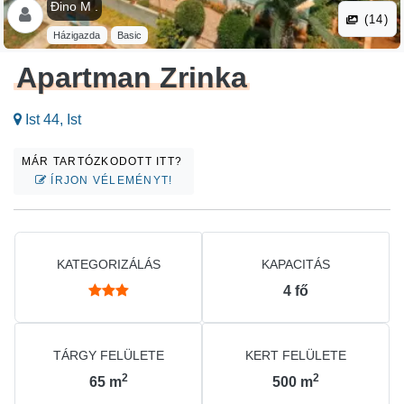
Đino M .
(14)
Házigazda
Basic
Apartman Zrinka
Ist 44, Ist
MÁR TARTÓZKODOTT ITT?
ÍRJON VÉLEMÉNYT!
KATEGORIZÁLÁS
KAPACITÁS
4
fő
TÁRGY FELÜLETE
KERT FELÜLETE
2
2
65
m
500
m