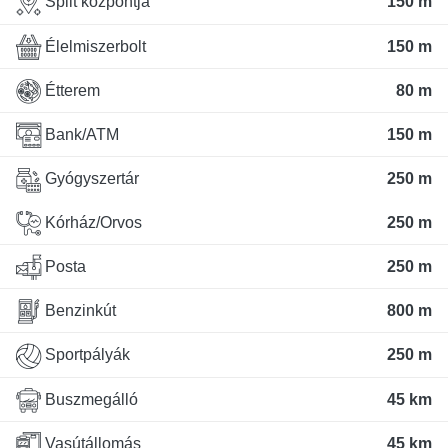
Split központja
150 m
Élelmiszerbolt
150 m
Étterem
80 m
Bank/ATM
150 m
Gyógyszertár
250 m
Kórház/Orvos
250 m
Posta
250 m
Benzinkút
800 m
Sportpályák
250 m
Buszmegálló
45 km
Vasútállomás
45 km