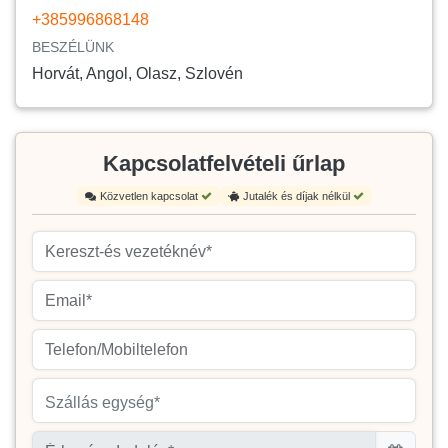
+385996868148
BESZÉLÜNK
Horvát, Angol, Olasz, Szlovén
Kapcsolatfelvételi űrlap
Közvetlen kapcsolat
Jutalék és díjak nélkül
Szállás egység*