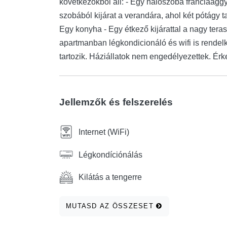
következőkből áll: - Egy hálószoba franciaággy
szobából kijárat a verandára, ahol két pótágy ta
Egy konyha - Egy étkező kijárattal a nagy teras
apartmanban légkondicionáló és wifi is rendel
tartozik. Háziállatok nem engedélyezettek. Ér
Jellemzők és felszerelés
Internet (WiFi)
Légkondíciónálás
Kilátás a tengerre
MUTASD AZ ÖSSZESET