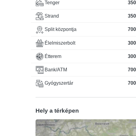
Tenger
350
Strand
350
Split központja
700
Élelmiszerbolt
300
Étterem
300
Bank/ATM
700
Gyógyszertár
700
Hely a térképen