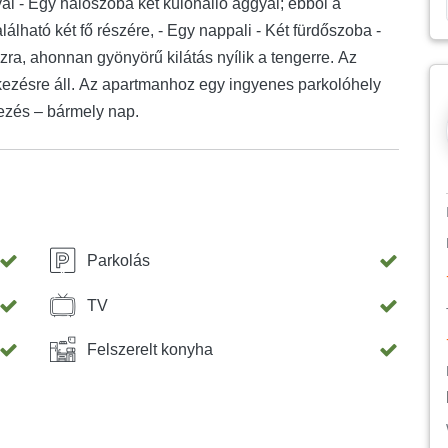
al - Egy hálószoba két különálló ággyal; ebből a
lálható két fő részére, - Egy nappali - Két fürdőszoba -
zra, ahonnan gyönyörű kilátás nyílik a tengerre. Az
kezésre áll. Az apartmanhoz egy ingyenes parkolóhely
kezés – bármely nap.
Parkolás
TV
Felszerelt konyha