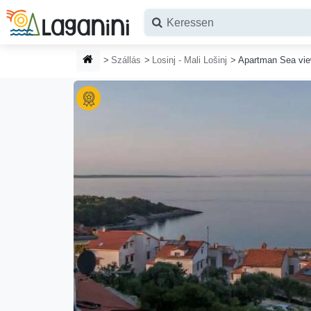
Ugrás a fő tartalomhoz
HONLAP
Szállás
Losinj - Mali Lošinj
Apartman Sea vi