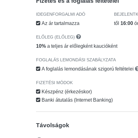
Fizetés és a foglalás feltételei
IDEGENFORGALMI ADÓ
BEJELENT
Az ár tartalmazza
től
16:00
ó
ELŐLEG (ELŐLEG)
10%
a teljes ár előlegként kaucióként
FOGLALÁS LEMONDÁSI SZABÁLYZATA
A foglalás lemondásának szigorú feltételei
FIZETÉSI MÓDOK
Készpénz (érkezéskor)
Banki átutalás (Internet Banking)
Távolságok