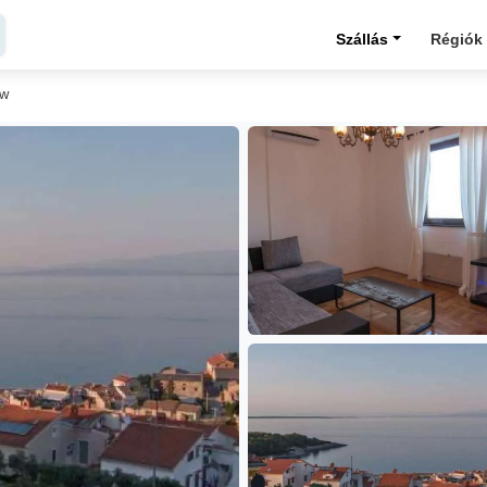
Szállás
Régiók
ew