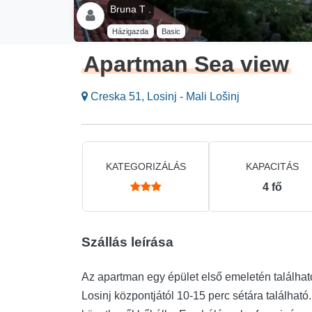
Bruna T .
Házigazda
Basic
Apartman Sea view
Creska 51, Losinj - Mali Lošinj
KATEGORIZÁLÁS
KAPACITÁS
4
fő
Szállás leírása
Az apartman egy épület első emeletén található
Losinj központjától 10-15 perc sétára található