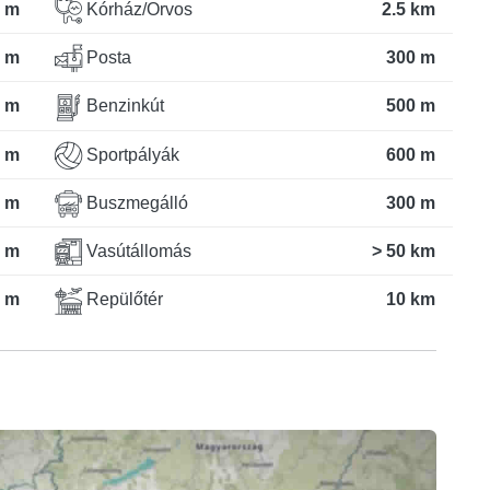
 m
Kórház/Orvos
2.5 km
 m
Posta
300 m
 m
Benzinkút
500 m
 m
Sportpályák
600 m
 m
Buszmegálló
300 m
 m
Vasútállomás
> 50 km
 m
Repülőtér
10 km