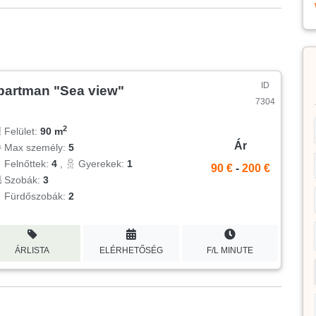
ID
partman "Sea view"
7304
2
Felület:
90 m
Ár
Max személy:
5
Felnőttek:
4
,
Gyerekek:
1
90 €
-
200 €
Szobák:
3
Fürdőszobák:
2
ÁRLISTA
ELÉRHETŐSÉG
F/L MINUTE