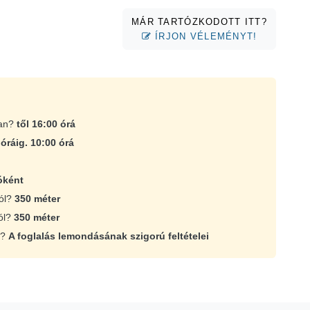
MÁR TARTÓZKODOTT ITT?
ÍRJON VÉLEMÉNYT!
ban?
től 16:00 órá
?
óráig. 10:00 órá
óként
tól?
350 méter
ól?
350 méter
n?
A foglalás lemondásának szigorú feltételei