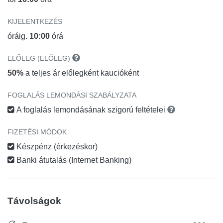
KIJELENTKEZÉS
óráig.
10:00
órá
ELŐLEG (ELŐLEG)
50%
a teljes ár előlegként kaucióként
FOGLALÁS LEMONDÁSI SZABÁLYZATA
A foglalás lemondásának szigorú feltételei
FIZETÉSI MÓDOK
Készpénz (érkezéskor)
Banki átutalás (Internet Banking)
Távolságok