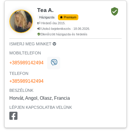
Tea A.
Házigazda
Premium
Hirdető óta 2015.
Utolsó bejelentkezés : 18.06.2026.
Ellenőrzött házigazda és hirdetés
ISMERJ MEG MINKET
MOBILTELEFON
+385989142494
TELEFON
+385989142494
BESZÉLÜNK
Horvát, Angol, Olasz, Francia
LÉPJEN KAPCSOLATBA VELÜNK