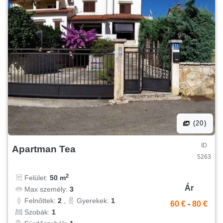
(20)
ID
Apartman Tea
5263
2
Felület:
50 m
Ár
Max személy:
3
Felnőttek:
2
,
Gyerekek:
1
60 €
-
80 €
Szobák:
1