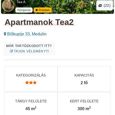
Tea A .
(22)
Házigazda
Premium
Apartmanok Tea2
Biškupije 33, Medulin
MÁR TARTÓZKODOTT ITT?
ÍRJON VÉLEMÉNYT!
KATEGORIZÁLÁS
KAPACITÁS
2
fő
TÁRGY FELÜLETE
KERT FELÜLETE
2
2
45
m
300
m