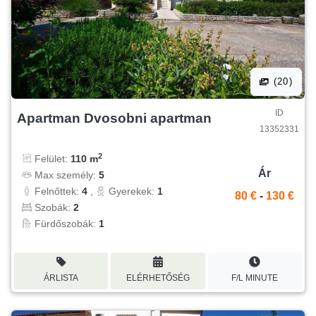
(20)
ID
Apartman Dvosobni apartman
13352331
2
Felület:
110 m
Ár
Max személy:
5
Felnőttek:
4
,
Gyerekek:
1
80 €
-
130 €
Szobák:
2
Fürdőszobák:
1
ÁRLISTA
ELÉRHETŐSÉG
F/L MINUTE