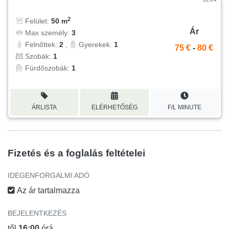
2
Felület:
50 m
Ár
Max személy:
3
Felnőttek:
2
,
Gyerekek:
1
75 €
-
80 €
Szobák:
1
Fürdőszobák:
1
ÁRLISTA
ELÉRHETŐSÉG
F/L MINUTE
Fizetés és a foglalás feltételei
IDEGENFORGALMI ADÓ
Az ár tartalmazza
BEJELENTKEZÉS
től
16:00
órá