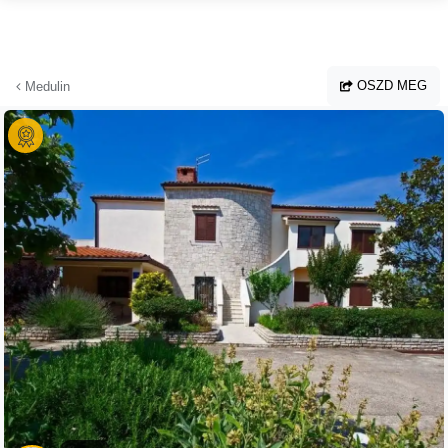
Ugrás a fő tartalomhoz
OSZD MEG
Medulin