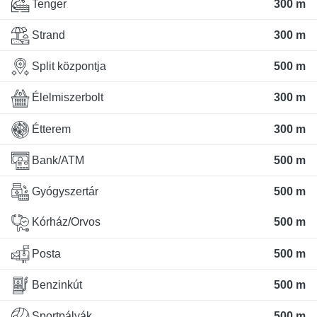
Tenger
300 m
Strand
300 m
Split központja
500 m
Élelmiszerbolt
300 m
Étterem
300 m
Bank/ATM
500 m
Gyógyszertár
500 m
Kórház/Orvos
500 m
Posta
500 m
Benzinkút
500 m
Sportpályák
500 m