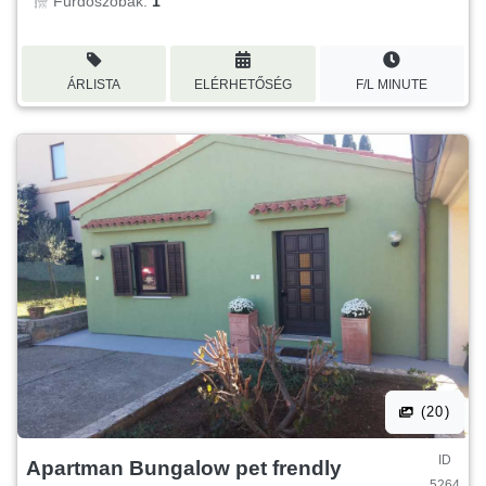
Fürdőszobák:
1
ÁRLISTA
ELÉRHETŐSÉG
F/L MINUTE
(20)
ID
Apartman Bungalow pet frendly
5264