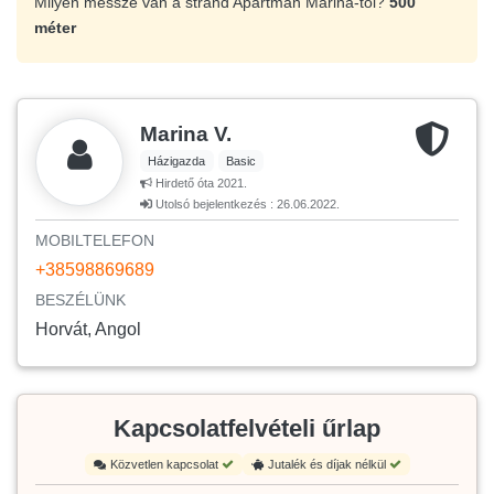
Milyen messze van a strand Apartman Marina-tól?
500
méter
Marina V.
Házigazda
Basic
Hirdető óta 2021.
Utolsó bejelentkezés : 26.06.2022.
MOBILTELEFON
+38598869689
BESZÉLÜNK
Horvát, Angol
Kapcsolatfelvételi űrlap
Közvetlen kapcsolat
Jutalék és díjak nélkül