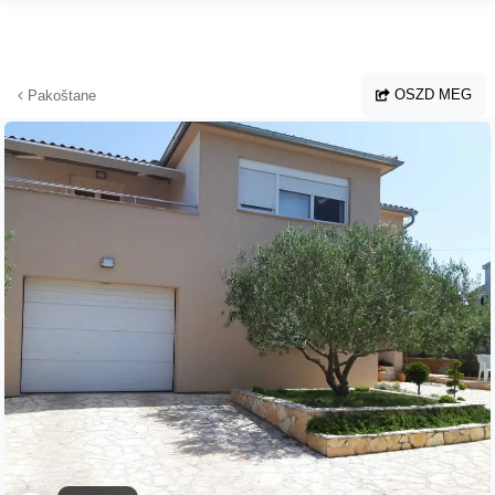
Ugrás a fő tartalomhoz
OSZD MEG
Pakoštane