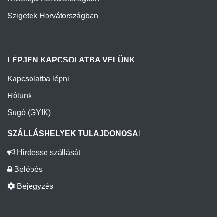
LÉPJEN KAPCSOLATBA VELÜNK
Kapcsolatba lépni
Rólunk
Súgó (GYIK)
SZÁLLÁSHELYEK TULAJDONOSAI
Hirdesse szállását
Belépés
Bejegyzés
A Laganini.com regionális webportálok (apartmaninfo.hr, private-apartments-