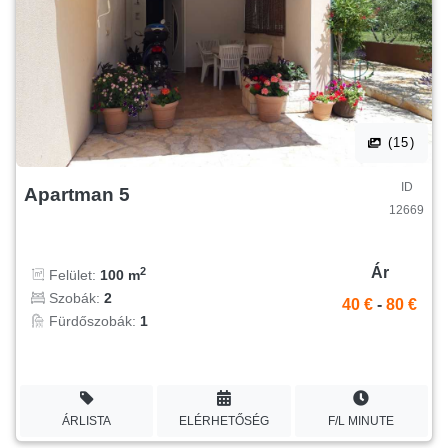
(15)
ID
Apartman 5
12669
Ár
2
Felület:
100 m
Szobák:
2
40 €
-
80 €
Fürdőszobák:
1
ÁRLISTA
ELÉRHETŐSÉG
F/L MINUTE