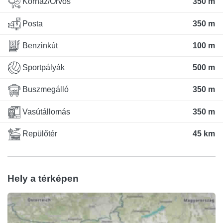
Kórház/Orvos
350 m
Posta
350 m
Benzinkút
100 m
Sportpályák
500 m
Buszmegálló
350 m
Vasútállomás
350 m
Repülőtér
45 km
Hely a térképen