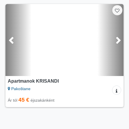
Apartmanok Branko
Pakoštane
30 €
Ár tól
éjszakánként