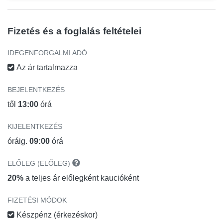
Fizetés és a foglalás feltételei
IDEGENFORGALMI ADÓ
Az ár tartalmazza
BEJELENTKEZÉS
től
13:00
órá
KIJELENTKEZÉS
óráig.
09:00
órá
ELŐLEG (ELŐLEG)
20%
a teljes ár előlegként kaucióként
FIZETÉSI MÓDOK
Készpénz (érkezéskor)