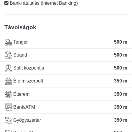
Banki átutalás (Internet Banking)
Távolságok
Tenger
500 m
Strand
500 m
Split központja
500 m
Élelmiszerbolt
350 m
Étterem
350 m
Bank/ATM
350 m
Gyógyszertár
350 m