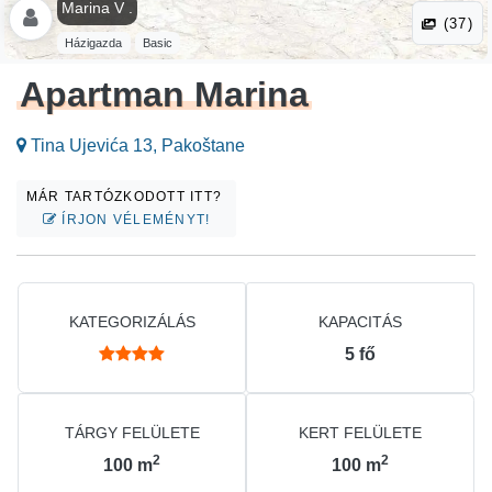
Marina V .
(37)
Házigazda
Basic
Apartman Marina
Tina Ujevića 13, Pakoštane
MÁR TARTÓZKODOTT ITT?
ÍRJON VÉLEMÉNYT!
KATEGORIZÁLÁS
KAPACITÁS
5
fő
TÁRGY FELÜLETE
KERT FELÜLETE
2
2
100
m
100
m