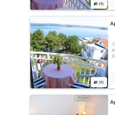
(9)
A
(8)
A