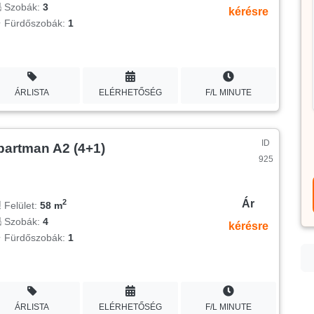
Szobák:
3
kérésre
Fürdőszobák:
1
ÁRLISTA
ELÉRHETŐSÉG
F/L MINUTE
ID
partman A2 (4+1)
925
Ár
2
Felület:
58 m
Szobák:
4
kérésre
Fürdőszobák:
1
ÁRLISTA
ELÉRHETŐSÉG
F/L MINUTE