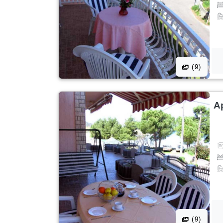
(9)
A
(9)