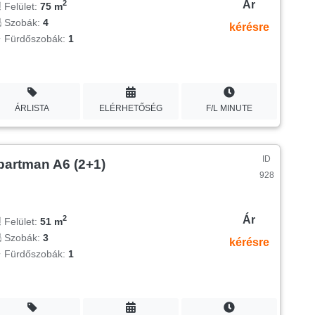
Ár
2
Felület:
75 m
Szobák:
4
kérésre
Fürdőszobák:
1
ÁRLISTA
ELÉRHETŐSÉG
F/L MINUTE
ID
partman A6 (2+1)
928
Ár
2
Felület:
51 m
Szobák:
3
kérésre
Fürdőszobák:
1