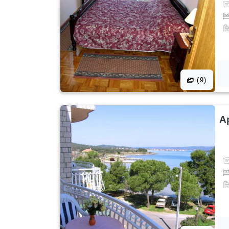
(9)
A