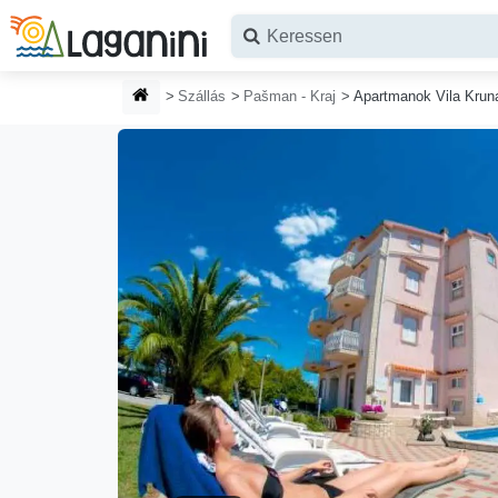
Ugrás a fő tartalomhoz
HONLAP
Szállás
Pašman - Kraj
Apartmanok Vila Krun