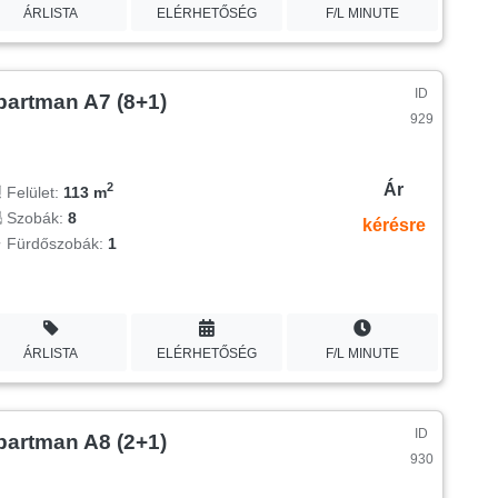
ÁRLISTA
ELÉRHETŐSÉG
F/L MINUTE
ID
partman A7 (8+1)
929
Ár
2
Felület:
113 m
Szobák:
8
kérésre
Fürdőszobák:
1
ÁRLISTA
ELÉRHETŐSÉG
F/L MINUTE
ID
partman A8 (2+1)
930