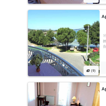
A
(9)
A