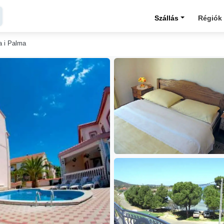
Szállás
Régiók
a i Palma