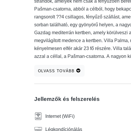
strandok, amelyek nem csak a fényűzően berende
Pašman-csatorna, abból a célból, hogy bekapcs
rangsorolt ??4 csillagos, fényűző szállást, ame
sorban található, egy gyönyörű helyen, a nagy
Gazdag mediterrán kertben, amely körülveszi a v
megvilágított medence a kertben. Villa Palma, 
kényelmesen elfér akár 23 fő részére. Villa t
azzal a céllal, a Pašman-csatorna. A nagyon k
mert a vendégek gyakorlatilag azonnal kapcsola
OLVASS TOVÁBB
szórakoztató töltött idő villák, Kontin család k
kellemes vendég csak étteremben a villa Krun
Jellemzők és felszerelés
Internet (WiFi)
Légkondíciónálás