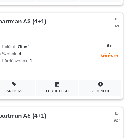
ID
partman A3 (4+1)
926
Ár
2
Felület:
75 m
Szobák:
4
kérésre
Fürdőszobák:
1
ÁRLISTA
ELÉRHETŐSÉG
F/L MINUTE
ID
partman A5 (4+1)
927