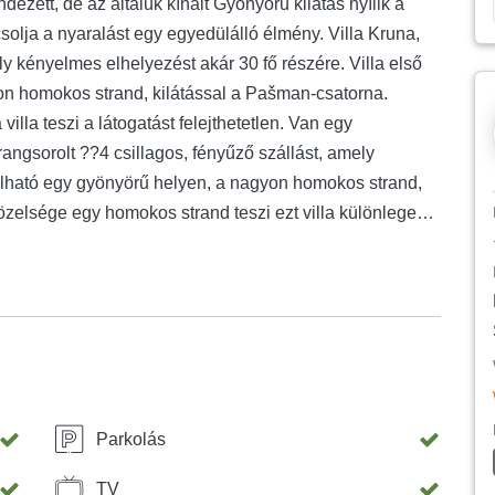
zett, de az általuk kínált Gyönyörű kilátás nyílik a
olja a nyaralást egy egyedülálló élmény. Villa Kruna,
ly kényelmes elhelyezést akár 30 fő részére. Villa első
on homokos strand, kilátással a Pašman-csatorna.
illa teszi a látogatást felejthetetlen. Van egy
rangsorolt ??4 csillagos, fényűző szállást, amely
alálható egy gyönyörű helyen, a nagyon homokos strand,
özelsége egy homokos strand teszi ezt villa különleges,
tba tenger. Amellett, hogy a luxus szállást és
ínálunk lehetőséget a félpanzió típusú táplálékot a
a.
Parkolás
TV