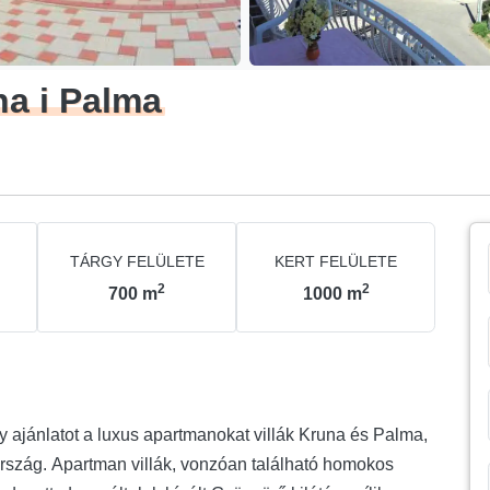
na i Palma
TÁRGY FELÜLETE
KERT FELÜLETE
2
2
700
m
1000
m
 ajánlatot a luxus apartmanokat villák Kruna és Palma,
rszág. Apartman villák, vonzóan található homokos