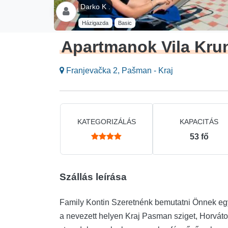
Darko K .
Házigazda
Basic
Apartmanok Vila Kru
Franjevačka 2, Pašman - Kraj
KATEGORIZÁLÁS
KAPACITÁS
53
fő
Szállás leírása
Family Kontin Szeretnénk bemutatni Önnek egy
a nevezett helyen Kraj Pasman sziget, Horváto