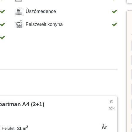
Úszómedence
Felszerelt konyha
ID
partman A4 (2+1)
924
Ár
2
Felület:
51 m