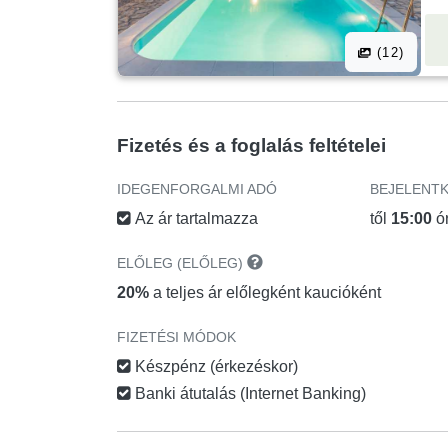
(12)
Fizetés és a foglalás feltételei
IDEGENFORGALMI ADÓ
BEJELENT
Az ár tartalmazza
től
15:00
ó
ELŐLEG (ELŐLEG)
20%
a teljes ár előlegként kaucióként
FIZETÉSI MÓDOK
Készpénz (érkezéskor)
Banki átutalás (Internet Banking)