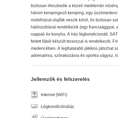
biztosan illeszkedik a közeli mediterrán növén
három kempingező kemping, egy úszómedence 
mobilházat olajfák veszik körül, és biztosan s
hálószobával rendelkezik (egy franciaággyal, 
nappali és konyha. A ház légkondicionált. SAT
fedett fából készült terasszal is rendelkezik. F
medencében. A legfiatalabb játékos játszhat s
adrenalinra, szórakozásra és sportra vágysz, 
Jellemzők és felszerelés
Internet (WiFi)
Légkondíciónálás