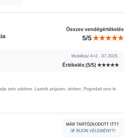
Összes vendégértékelés
ia
5/5
Mobilház 4+2 , 07.2025.
Értékelés:(5/5)
stelje zelo udobne. Lastnik prijazen, skrben. Pogrešali smo le
MÁR TARTÓZKODOTT ITT?
ÍRJON VÉLEMÉNYT!