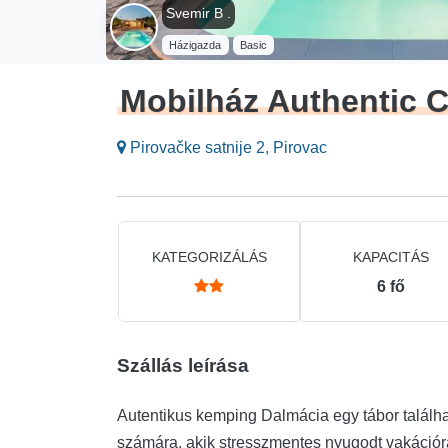
Svemir B .
Házigazda
Basic
Mobilház Authentic 
Pirovačke satnije 2, Pirovac
KATEGORIZÁLÁS
KAPACITÁS
6
fő
Szállás leírása
Autentikus kemping Dalmácia egy tábor találha
számára, akik stresszmentes nyugodt vakációra