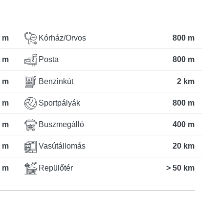
 m
Kórház/Orvos
800 m
 m
Posta
800 m
 m
Benzinkút
2 km
 m
Sportpályák
800 m
 m
Buszmegálló
400 m
 m
Vasútállomás
20 km
 m
Repülőtér
> 50 km