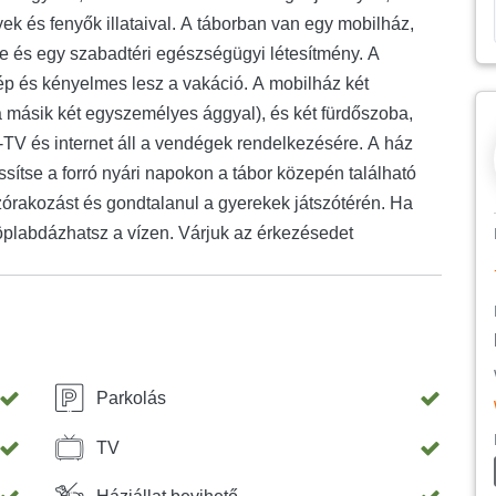
yek és fenyők illataival. A táborban van egy mobilház,
és egy szabadtéri egészségügyi létesítmény. A
zép és kényelmes lesz a vakáció. A mobilház két
a másik két egyszemélyes ággyal), és két fürdőszoba,
-TV és internet áll a vendégek rendelkezésére. A ház
rissítse a forró nyári napokon a tábor közepén található
zórakozást és gondtalanul a gyerekek játszótérén. Ha
röplabdázhatsz a vízen. Várjuk az érkezésedet
Parkolás
TV