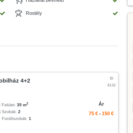
Háziállat bevihető
Rostély
ID
obilház 4+2
8132
Ár
2
Felület:
35 m
Szobák:
2
75 €
-
150 €
Fürdőszobák:
1