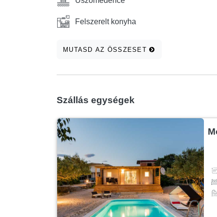
Úszómedence
Felszerelt konyha
MUTASD AZ ÖSSZESET
Szállás egységek
M