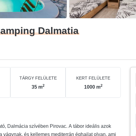
Camping Dalmatia
TÁRGY FELÜLETE
KERT FELÜLETE
2
2
35
m
1000
m
tó, Dalmácia szívében Pirovac. A tábor ideális azok
 vágynak, és kellemes mediterrán éghajlat olyan, ami