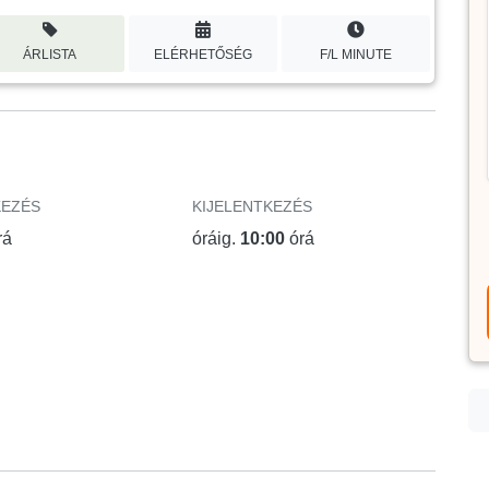
ÁRLISTA
ELÉRHETŐSÉG
F/L MINUTE
KEZÉS
KIJELENTKEZÉS
rá
óráig.
10:00
órá