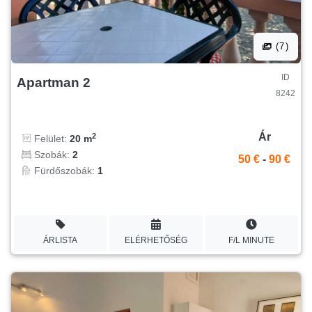
(7)
ID
Apartman 2
8242
Ár
2
Felület:
20 m
Szobák:
2
50 €
-
90 €
Fürdőszobák:
1
ÁRLISTA
ELÉRHETŐSÉG
F/L MINUTE