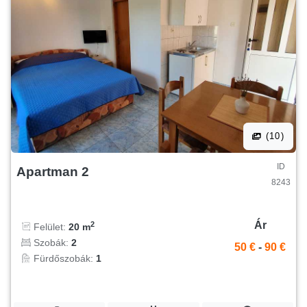
(10)
ID
Apartman 2
8243
Ár
2
Felület:
20 m
Szobák:
2
50 €
-
90 €
Fürdőszobák:
1