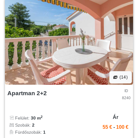
(14)
ID
Apartman 2+2
8240
Ár
2
Felület:
30 m
Szobák:
2
55 €
-
100 €
Fürdőszobák:
1