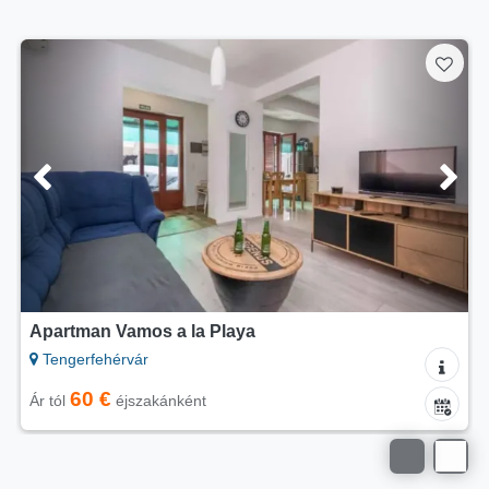
Mobilház Blue Wave
Tengerfehérvár
65 €
Ár tól
éjszakánként