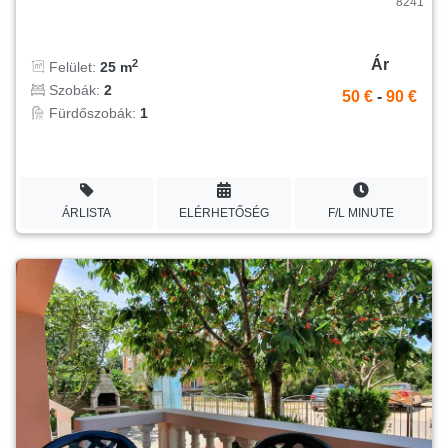
8241
Ár
2
Felület:
25 m
Szobák:
2
50 €
-
90 €
Fürdőszobák:
1
ÁRLISTA
ELÉRHETŐSÉG
F/L MINUTE