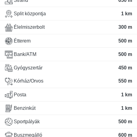
Strand
650 m
Split központja
1 km
Élelmiszerbolt
300 m
Étterem
500 m
Bank/ATM
500 m
Gyógyszertár
450 m
Kórház/Orvos
550 m
Posta
1 km
Benzinkút
1 km
Sportpályák
500 m
Buszmegálló
600 m