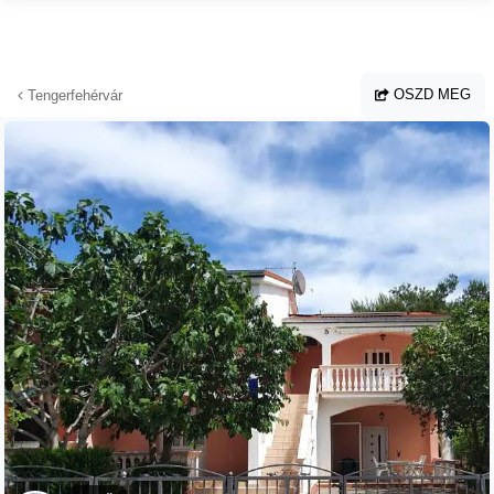
Ugrás a fő tartalomhoz
OSZD MEG
Tengerfehérvár