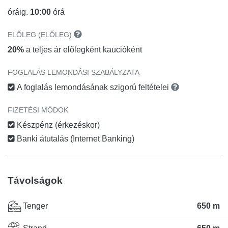
óráig.
10:00
órá
ELŐLEG (ELŐLEG)
20%
a teljes ár előlegként kaucióként
FOGLALÁS LEMONDÁSI SZABÁLYZATA
A foglalás lemondásának szigorú feltételei
FIZETÉSI MÓDOK
Készpénz (érkezéskor)
Banki átutalás (Internet Banking)
Távolságok
Tenger
650 m