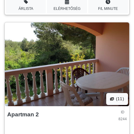
ÁRLISTA
ELÉRHETŐSÉG
F/L MINUTE
(11)
ID
Apartman 2
8244