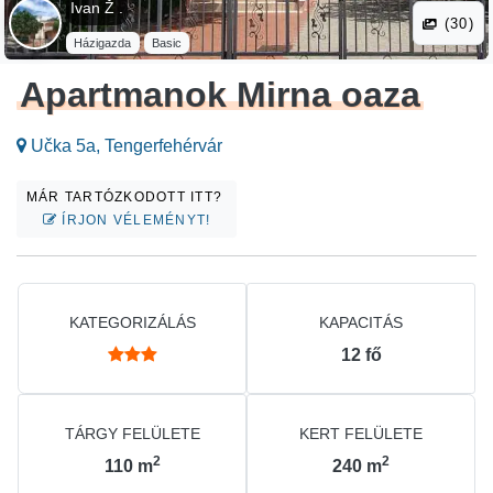
Ivan Ž .
(30)
Házigazda
Basic
Apartmanok Mirna oaza
Učka 5a, Tengerfehérvár
MÁR TARTÓZKODOTT ITT?
ÍRJON VÉLEMÉNYT!
KATEGORIZÁLÁS
KAPACITÁS
12
fő
TÁRGY FELÜLETE
KERT FELÜLETE
2
2
110
m
240
m