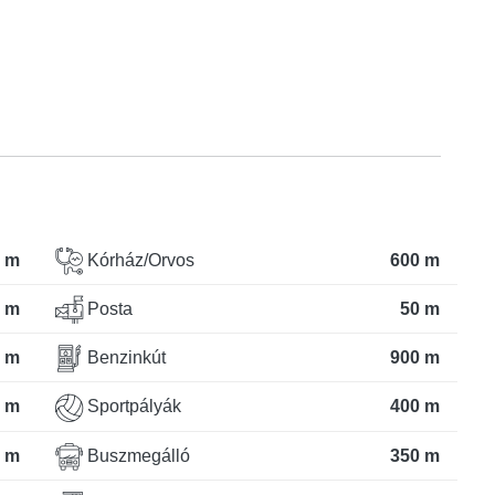
 m
Kórház/Orvos
600 m
 m
Posta
50 m
 m
Benzinkút
900 m
 m
Sportpályák
400 m
 m
Buszmegálló
350 m