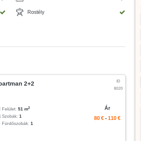
Rostély
ID
partman 2+2
8020
Ár
2
Felület:
51 m
Szobák:
1
80 €
-
110 €
Fürdőszobák:
1