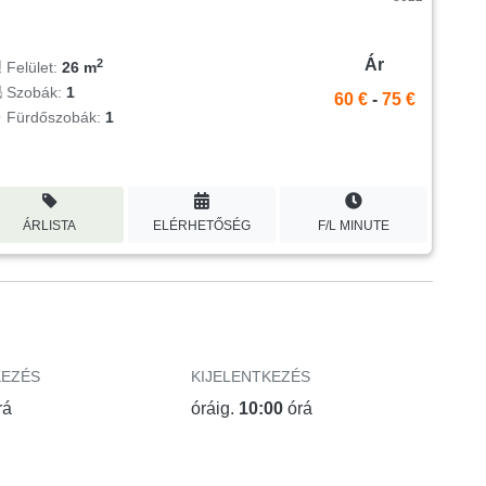
Ár
2
Felület:
26 m
Szobák:
1
60 €
-
75 €
Fürdőszobák:
1
ÁRLISTA
ELÉRHETŐSÉG
F/L MINUTE
KEZÉS
KIJELENTKEZÉS
rá
óráig.
10:00
órá