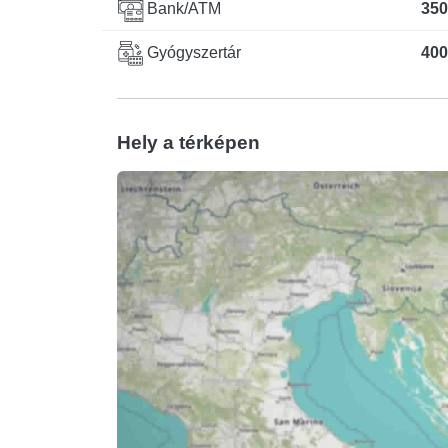
Bank/ATM
350
Gyógyszertár
400
Hely a térképen