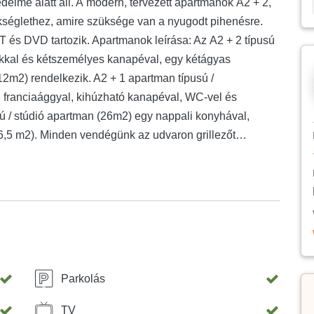
elme alatt áll. A modern, tervezett apartmanok A2 + 2,
ükséglethez, amire szüksége van a nyugodt pihenésre.
 és DVD tartozik. Apartmanok leírása: Az A2 + 2 típusú
kkal és kétszemélyes kanapéval, egy kétágyas
(12m2) rendelkezik. A2 + 1 apartman típusú /
 franciaággyal, kihúzható kanapéval, WC-vel és
usú / stúdió apartman (26m2) egy nappali konyhával,
 (6,5 m2). Minden vendégünk az udvaron grillezőt
dezvényekre, vagy ebédekre / vacsorákra késő estig
iztosított a ház előtt.
Parkolás
TV