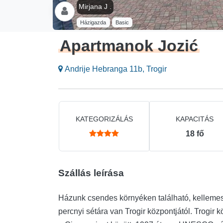
Mirjana J .
Házigazda
Basic
Apartmanok Jozić
Andrije Hebranga 11b, Trogir
KATEGORIZÁLÁS
KAPACITÁS
18
fő
Szállás leírása
Házunk csendes környéken található, kellemes
percnyi sétára van Trogir központjától. Trogir kö