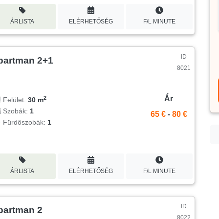
ÁRLISTA
ELÉRHETŐSÉG
F/L MINUTE
ID
partman 2+1
8021
Ár
2
Felület:
30 m
Szobák:
1
65 €
-
80 €
Fürdőszobák:
1
ÁRLISTA
ELÉRHETŐSÉG
F/L MINUTE
ID
partman 2
8022