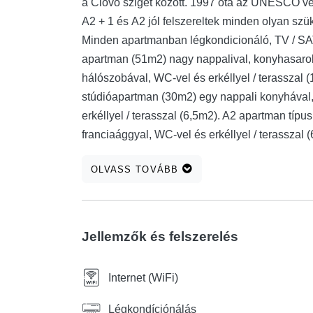
a Ciovo sziget között. 1997 óta az UNESCO véd
A2 + 1 és A2 jól felszereltek minden olyan sz
Minden apartmanban légkondicionáló, TV / SAT
apartman (51m2) nagy nappalival, konyhasaro
hálószobával, WC-vel és erkéllyel / terasszal 
stúdióapartman (30m2) egy nappali konyhával,
erkéllyel / terasszal (6,5m2). A2 apartman típ
franciaággyal, WC-vel és erkéllyel / terasszal
használhat, ha a tulajdonos magánjellegű ren
OLVASS TOVÁBB
rendezik. Minden vendég részére saját parkoló b
Jellemzők és felszerelés
Internet (WiFi)
Légkondíciónálás