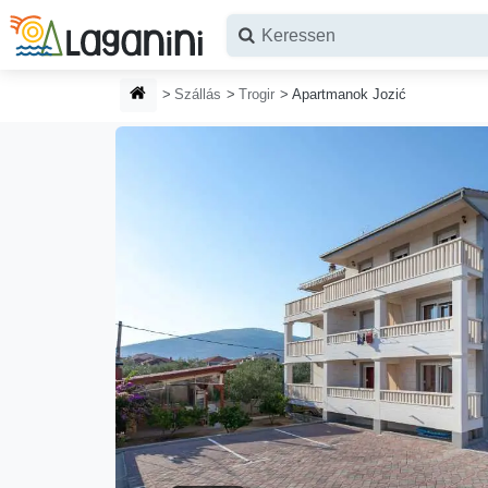
Ugrás a fő tartalomhoz
HONLAP
Szállás
Trogir
Apartmanok Jozić