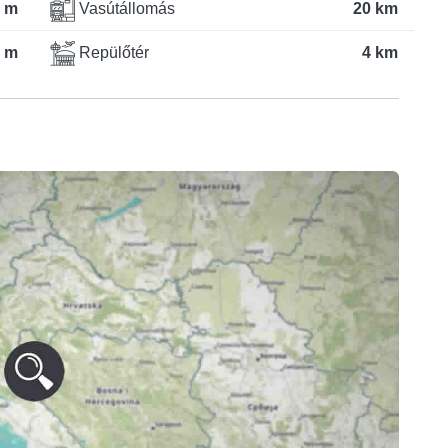
 m
Vasútállomás
20 km
 m
Repülőtér
4 km