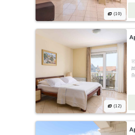
(10)
A
(12)
A