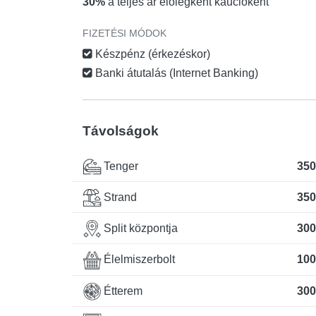
30%
a teljes ár előlegként kaucióként
FIZETÉSI MÓDOK
Készpénz (érkezéskor)
Banki átutalás (Internet Banking)
Távolságok
Tenger
350
Strand
350
Split központja
300
Élelmiszerbolt
100
Étterem
300