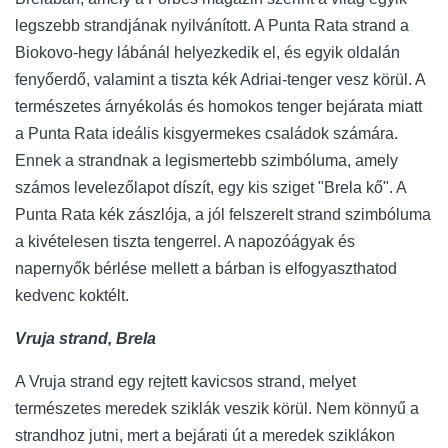
legszebb strandjának nyilvánított. A Punta Rata strand a
Biokovo-hegy lábánál helyezkedik el, és egyik oldalán
fenyőerdő, valamint a tiszta kék Adriai-tenger vesz körül. A
természetes árnyékolás és homokos tenger bejárata miatt
a Punta Rata ideális kisgyermekes családok számára.
Ennek a strandnak a legismertebb szimbóluma, amely
számos levelezőlapot díszít, egy kis sziget "Brela kő". A
Punta Rata kék zászlója, a jól felszerelt strand szimbóluma
a kivételesen tiszta tengerrel. A napozóágyak és
napernyők bérlése mellett a bárban is elfogyaszthatod
kedvenc koktélt.
Vruja strand, Brela
A Vruja strand egy rejtett kavicsos strand, melyet
természetes meredek sziklák veszik körül. Nem könnyű a
strandhoz jutni, mert a bejárati út a meredek sziklákon