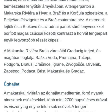
természetes fenyőfák árnyékában. A tengerparton a
Makarska Riviéra a Hvar, a Brač és a Korčula szigetekre, a
Pelješac-félszigetre és a Brač-csatornára néz. A meredek
lejtők és a Biokovo és az adriai partok sűrű fenyvesekkel
borított magas csúcsai közötti kontraszt a horvát tengerpart
egyik legvonzóbb részét képezi.
A Makarska Riviéra Brela városától Gradacig terjed, és
magában foglalja Baška Voda, Promajna, Tučepi,
Podgora, Bratuš, Drašnice, Igrane, Živogošće, Drvenik,
Zaostrog, Podaca, Brist, Makarska és Gradac.
Éghajlat
A makarskai riviérán az éghajlat mediterrán, forró nyarak
nincsenek esőzésekkel, több mint 2700 napsütéses órával
és viszonylag enyhe télen sok esővel. A tenger