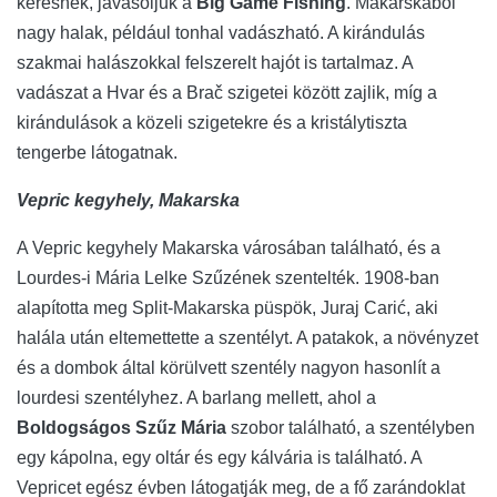
keresnek, javasoljuk a
Big Game Fishing
. Makarskaból
nagy halak, például tonhal vadászható. A kirándulás
szakmai halászokkal felszerelt hajót is tartalmaz. A
vadászat a Hvar és a Brač szigetei között zajlik, míg a
kirándulások a közeli szigetekre és a kristálytiszta
tengerbe látogatnak.
Vepric kegyhely, Makarska
A Vepric kegyhely Makarska városában található, és a
Lourdes-i Mária Lelke Szűzének szentelték. 1908-ban
alapította meg Split-Makarska püspök, Juraj Carić, aki
halála után eltemettette a szentélyt. A patakok, a növényzet
és a dombok által körülvett szentély nagyon hasonlít a
lourdesi szentélyhez. A barlang mellett, ahol a
Boldogságos Szűz Mária
szobor található, a szentélyben
egy kápolna, egy oltár és egy kálvária is található. A
Vepricet egész évben látogatják meg, de a fő zarándoklat