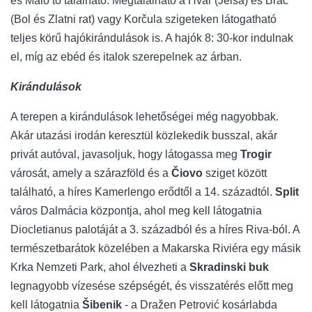
és Malo tó található. Megtalálható a Hvar (Jelsa) és Brač
(Bol és Zlatni rat) vagy Korčula szigeteken látogatható
teljes körű hajókirándulások is. A hajók 8: 30-kor indulnak
el, míg az ebéd és italok szerepelnek az árban.
Kirándulások
A terepen a kirándulások lehetőségei még nagyobbak.
Akár utazási irodán keresztül közlekedik busszal, akár
privát autóval, javasoljuk, hogy látogassa meg
Trogir
városát, amely a szárazföld és a
Čiovo
sziget között
található, a híres Kamerlengo erődtől a 14. századtól.
Split
város Dalmácia központja, ahol meg kell látogatnia
Diocletianus palotáját a 3. századból és a híres Riva-ból. A
természetbarátok közelében a Makarska Riviéra egy másik
Krka Nemzeti Park, ahol élvezheti a
Skradinski buk
legnagyobb vízesése szépségét, és visszatérés előtt meg
kell látogatnia
Šibenik
- a Dražen Petrović kosárlabda