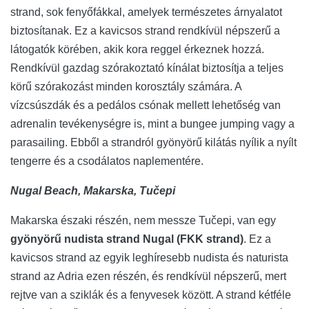
strand, sok fenyőfákkal, amelyek természetes árnyalatot
biztosítanak. Ez a kavicsos strand rendkívül népszerű a
látogatók körében, akik kora reggel érkeznek hozzá.
Rendkívül gazdag szórakoztató kínálat biztosítja a teljes
körű szórakozást minden korosztály számára. A
vízcsúszdák és a pedálos csónak mellett lehetőség van
adrenalin tevékenységre is, mint a bungee jumping vagy a
parasailing. Ebből a strandról gyönyörű kilátás nyílik a nyílt
tengerre és a csodálatos naplementére.
Nugal Beach, Makarska, Tučepi
Makarska északi részén, nem messze Tučepi, van egy
gyönyörű nudista strand Nugal (FKK strand)
. Ez a
kavicsos strand az egyik leghíresebb nudista és naturista
strand az Adria ezen részén, és rendkívül népszerű, mert
rejtve van a sziklák és a fenyvesek között. A strand kétféle