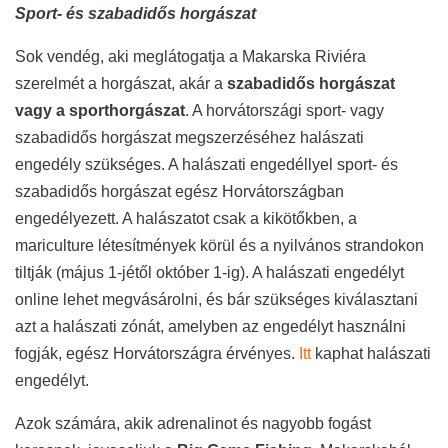
Sport- és szabadidős horgászat
Sok vendég, aki meglátogatja a Makarska Riviéra
szerelmét a horgászat, akár a
szabadidős horgászat
vagy a sporthorgászat
. A horvátországi sport- vagy
szabadidős horgászat megszerzéséhez halászati ​​
engedély szükséges. A halászati ​​engedéllyel sport- és
szabadidős horgászat egész Horvátországban
engedélyezett. A halászatot csak a kikötőkben, a
mariculture létesítmények körül és a nyilvános strandokon
tiltják (május 1-jétől október 1-ig). A halászati ​​engedélyt
online lehet megvásárolni, és bár szükséges kiválasztani
azt a halászati ​​zónát, amelyben az engedélyt használni
fogják, egész Horvátországra érvényes.
Itt
kaphat halászati
​​engedélyt.
Azok számára, akik adrenalinot és nagyobb fogást