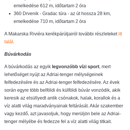
emelkedése 612 m, időtartam 2 óra
360 Drvenik - Gradac túra - az út hossza 28 km,
emelkedése 710 m, időtartam 2 óra
A Makarska Riviéra kerékpárútjairól további részleteket
itt
talál
.
Búvárkodás
A búvárkodás az egyik
legvonzóbb vízi sport
, mert
lehetőséget nyújt az Adriai-tenger mélységeinek
felfedezésére és az Adriai-tenger felfedezésére. Az évek
során egyre több belföldi és külföldi búvár vonzódik, akik
keresik az elsüllyedt antik csónakok, halak, korallok és a
víz alatti világ maradványainak feltárását. Akár szakember
vagy kezdő, azt javasoljuk, hogy merüljön bele az Adriai-
tenger mélyébe és fedezze fel a víz alatti világ titkait.