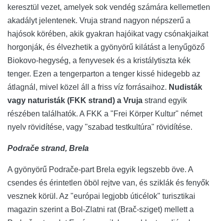
keresztül vezet, amelyek sok vendég számára kellemetlen
akadályt jelentenek. Vruja strand nagyon népszerű a
hajósok körében, akik gyakran hajóikat vagy csónakjaikat
horgonják, és élvezhetik a gyönyörű kilátást a lenyűgöző
Biokovo-hegység, a fenyvesek és a kristálytiszta kék
tenger. Ezen a tengerparton a tenger kissé hidegebb az
átlagnál, mivel közel áll a friss víz forrásaihoz.
Nudisták
vagy naturisták (FKK strand) a Vruja
strand egyik
részében találhatók. A FKK a "Frei Körper Kultur" német
nyelv rövidítése, vagy "szabad testkultúra" rövidítése.
Podrače strand, Brela
A gyönyörű Podrače-part Brela egyik legszebb öve. A
csendes és érintetlen öböl rejtve van, és sziklák és fenyők
vesznek körül. Az "európai legjobb úticélok" turisztikai
magazin szerint a Bol-Zlatni rat (Brač-sziget) mellett a