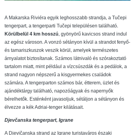
A Makarska Riviéra egyik leghosszabb strandja, a Tučepi
tengerpart, a tengerparti Tučepi településen található.
Körülbelül 4 km hosszú
, gyönyörű kavicsos strand indul
az egész városon. A vonzó sétányon kívül a strandot fenyő-
és tamariszkuszok veszik körül, amelyek természetes
árnyalatot biztosítanak. Számos látnivaló és szórakoztató
tartalom miatt, mint például a vízcsúszdák és a pedálok, a
strand nagyon népszerű a kisgyermekes családok
számára. A tengerparton számos bár, étterem, üzlet és
ajándéktárgy található, napozóágyak és napernyők
bérelhetők. Esténként javasoljuk, sétáljon a sétányon és
élvezze a kék Adriai-tenger kilátásait.
Djevčanska tengerpart, Igrane
A Djevičanska strand az Igrane turistaváros északi