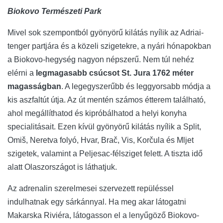
Biokovo Természeti Park
Mivel sok szempontból gyönyörű kilátás nyílik az Adriai-
tenger partjára és a közeli szigetekre, a nyári hónapokban
a Biokovo-hegység nagyon népszerű. Nem túl nehéz
elérni a
legmagasabb csúcsot St. Jura 1762 méter
magasságban
. A legegyszerűbb és leggyorsabb módja a
kis aszfaltút útja. Az út mentén számos étterem található,
ahol megállíthatod és kipróbálhatod a helyi konyha
specialitásait. Ezen kívül gyönyörű kilátás nyílik a Split,
Omiš, Neretva folyó, Hvar, Brač, Vis, Korčula és Mljet
szigetek, valamint a Peljesac-félsziget felett. A tiszta idő
alatt Olaszországot is láthatjuk.
Az adrenalin szerelmesei szervezett repüléssel
indulhatnak egy sárkánnyal. Ha meg akar látogatni
Makarska Riviéra, látogasson el a lenyűgöző Biokovo-