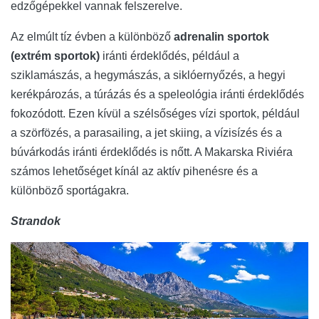
edzőgépekkel vannak felszerelve.
Az elmúlt tíz évben a különböző
adrenalin sportok
(extrém sportok)
iránti érdeklődés, például a
sziklamászás, a hegymászás, a siklóernyőzés, a hegyi
kerékpározás, a túrázás és a speleológia iránti érdeklődés
fokozódott. Ezen kívül a szélsőséges vízi sportok, például
a szörfözés, a parasailing, a jet skiing, a vízisízés és a
búvárkodás iránti érdeklődés is nőtt. A Makarska Riviéra
számos lehetőséget kínál az aktív pihenésre és a
különböző sportágakra.
Strandok