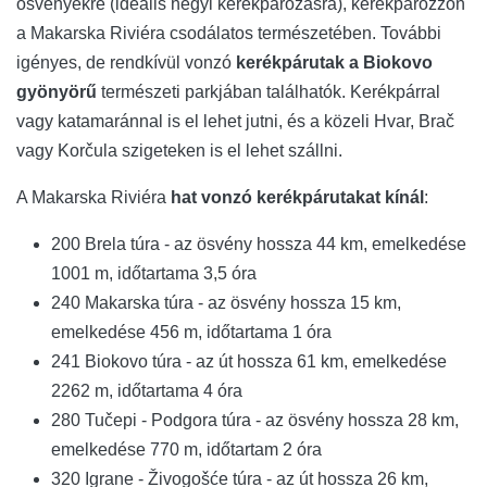
ösvényekre (ideális hegyi kerékpározásra), kerékpározzon
a Makarska Riviéra csodálatos természetében. További
igényes, de rendkívül vonzó
kerékpárutak a Biokovo
gyönyörű
természeti parkjában találhatók. Kerékpárral
vagy katamaránnal is el lehet jutni, és a közeli Hvar, Brač
vagy Korčula szigeteken is el lehet szállni.
A Makarska Riviéra
hat vonzó kerékpárutakat kínál
:
200 Brela túra - az ösvény hossza 44 km, emelkedése
1001 m, időtartama 3,5 óra
240 Makarska túra - az ösvény hossza 15 km,
emelkedése 456 m, időtartama 1 óra
241 Biokovo túra - az út hossza 61 km, emelkedése
2262 m, időtartama 4 óra
280 Tučepi - Podgora túra - az ösvény hossza 28 km,
emelkedése 770 m, időtartam 2 óra
320 Igrane - Živogošće túra - az út hossza 26 km,