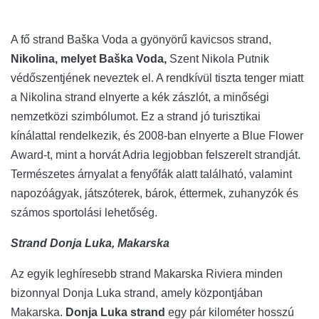
A fő strand Baška Voda a gyönyörű kavicsos strand,
Nikolina, melyet Baška Voda,
Szent Nikola Putnik
védőszentjének neveztek el. A rendkívül tiszta tenger miatt
a Nikolina strand elnyerte a kék zászlót, a minőségi
nemzetközi szimbólumot. Ez a strand jó turisztikai
kínálattal rendelkezik, és 2008-ban elnyerte a Blue Flower
Award-t, mint a horvát Adria legjobban felszerelt strandját.
Természetes árnyalat a fenyőfák alatt található, valamint
napozóágyak, játszóterek, bárok, éttermek, zuhanyzók és
számos sportolási lehetőség.
Strand Donja Luka, Makarska
Az egyik leghíresebb strand Makarska Riviera minden
bizonnyal Donja Luka strand, amely központjában
Makarska.
Donja Luka
strand
egy pár kilométer hosszú