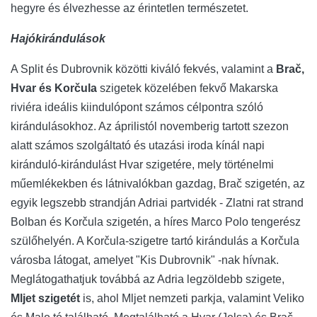
hegyre és élvezhesse az érintetlen természetet.
Hajókirándulások
A Split és Dubrovnik közötti kiváló fekvés, valamint a
Brač,
Hvar és Korčula
szigetek közelében fekvő Makarska
riviéra ideális kiindulópont számos célpontra szóló
kirándulásokhoz. Az áprilistól novemberig tartott szezon
alatt számos szolgáltató és utazási iroda kínál napi
kiránduló-kirándulást Hvar szigetére, mely történelmi
műemlékekben és látnivalókban gazdag, Brač szigetén, az
egyik legszebb strandján Adriai partvidék - Zlatni rat strand
Bolban és Korčula szigetén, a híres Marco Polo tengerész
szülőhelyén. A Korčula-szigetre tartó kirándulás a Korčula
városba látogat, amelyet "Kis Dubrovnik" -nak hívnak.
Meglátogathatjuk továbbá az Adria legzöldebb szigete,
Mljet szigetét
is, ahol Mljet nemzeti parkja, valamint Veliko