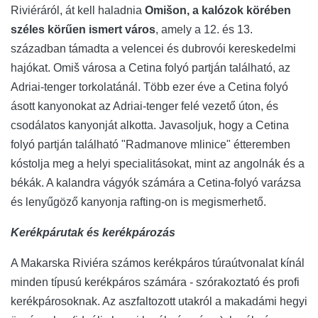
Riviéráról, át kell haladnia
Omišon, a kalózok körében
széles körűen ismert város
, amely a 12. és 13.
században támadta a velencei és dubrovói kereskedelmi
hajókat. Omiš városa a Cetina folyó partján található, az
Adriai-tenger torkolatánál. Több ezer éve a Cetina folyó
ásott kanyonokat az Adriai-tenger felé vezető úton, és
csodálatos kanyonját alkotta. Javasoljuk, hogy a Cetina
folyó partján található "Radmanove mlinice" étteremben
kóstolja meg a helyi specialitásokat, mint az angolnák és a
békák. A kalandra vágyók számára a Cetina-folyó varázsa
és lenyűgöző kanyonja rafting-on is megismerhető.
Kerékpárutak és kerékpározás
A Makarska Riviéra számos kerékpáros túraútvonalat kínál
minden típusú kerékpáros számára - szórakoztató és profi
kerékpárosoknak. Az aszfaltozott utakról a makadámi hegyi