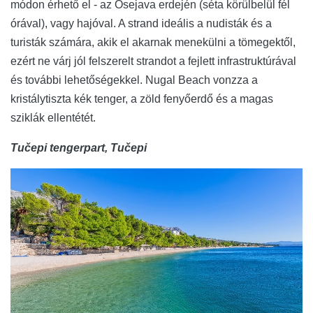
módon érhető el - az Osejava erdején (séta körülbelül fél
órával), vagy hajóval. A strand ideális a nudisták és a
turisták számára, akik el akarnak menekülni a tömegektől,
ezért ne várj jól felszerelt strandot a fejlett infrastruktúrával
és további lehetőségekkel. Nugal Beach vonzza a
kristálytiszta kék tenger, a zöld fenyőerdő és a magas
sziklák ellentétét.
Tučepi tengerpart, Tučepi