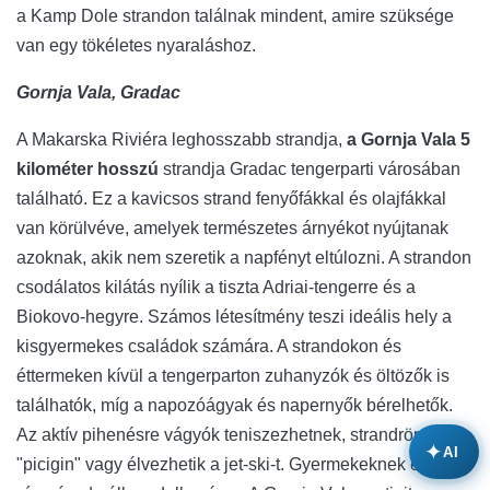
a Kamp Dole strandon találnak mindent, amire szüksége
van egy tökéletes nyaraláshoz.
Gornja Vala, Gradac
A Makarska Riviéra leghosszabb strandja,
a Gornja Vala 5
kilométer hosszú
strandja Gradac tengerparti városában
található. Ez a kavicsos strand fenyőfákkal és olajfákkal
van körülvéve, amelyek természetes árnyékot nyújtanak
azoknak, akik nem szeretik a napfényt eltúlozni. A strandon
csodálatos kilátás nyílik a tiszta Adriai-tengerre és a
Biokovo-hegyre. Számos létesítmény teszi ideális hely a
kisgyermekes családok számára. A strandokon és
éttermeken kívül a tengerparton zuhanyzók és öltözők is
találhatók, míg a napozóágyak és napernyők bérelhetők.
Az aktív pihenésre vágyók teniszezhetnek, strandröplabda,
✦
AI
"picigin" vagy élvezhetik a jet-ski-t. Gyermekeknek egy