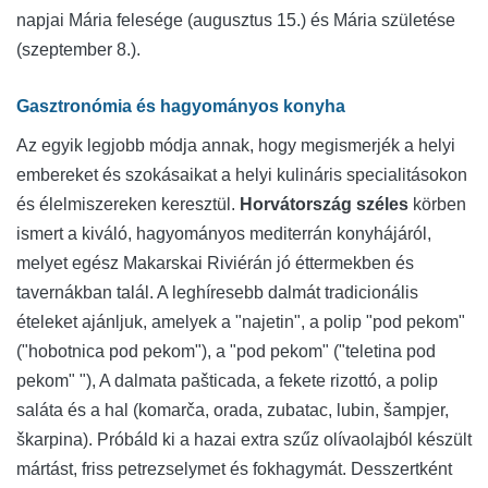
napjai Mária felesége (augusztus 15.) és Mária születése
(szeptember 8.).
Gasztronómia és hagyományos konyha
Az egyik legjobb módja annak, hogy megismerjék a helyi
embereket és szokásaikat a helyi kulináris specialitásokon
és élelmiszereken keresztül.
Horvátország széles
körben
ismert a kiváló, hagyományos mediterrán konyhájáról,
melyet egész Makarskai Riviérán jó éttermekben és
tavernákban talál. A leghíresebb dalmát tradicionális
ételeket ajánljuk, amelyek a "najetin", a polip "pod pekom"
("hobotnica pod pekom"), a "pod pekom" ("teletina pod
pekom" "), A dalmata pašticada, a fekete rizottó, a polip
saláta és a hal (komarča, orada, zubatac, lubin, šampjer,
škarpina). Próbáld ki a hazai extra szűz olívaolajból készült
mártást, friss petrezselymet és fokhagymát. Desszertként