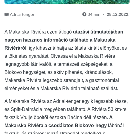
Adriai-tenger
34 min ·
28.12.2022.
A Makarska Riviéra ezen átfogó
utazási útmutatójában
nagyon hasznos információ található a Makarska
Riviéráról
, így kihasználhatja az általa kínált előnyöket és
a tökéletes nyaralást. Olvassa el a Makarska Riviéra
legnagyobb látnivalóit, a természeti szépségeket, a
Biokovo hegységet, az aktív pihenés, kirándulások,
Makarska Riviéra legszebb strandjait, a gasztronómiai
élményeket és a Makarska Riviérán található szállást.
A Makarska Riviéra az Adriai-tenger egyik legszebb része,
és Split-Dalmácia megyében található. A Riviéra 53 km-re
fekszik Vrulje öböltől északra Baćina déli részén.
A
Makarska Riviéra a csodálatos Biokovo-hegy
lábánál
fekszik, és számos vonzó stranddal rendelkezik,