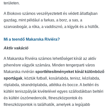
területen.
A Biokovo számos veszélyeztetett és védett állatfajban
gazdag, mint például a farkas, a borz, a sas, a
szarvasbogár, a róka, a vaddisznó, a kígyók és a hüllők.
Mi a teendő Makarska Riviéra?
Aktív vakáció
A Makarska Riviéra számos lehetőséget kínál az aktív
pihenésre vágyók számára. Minden tengerparti város
Makarska riviérán
sportlétesítményeket kínál különböző
sportágak
, köztük futball, kosárlabda, tenisz, kézilabda,
röplabda, strandröplabda, atlétika és bocce. A beltéri és
kültéri teniszpályák kivételével egyes szállodákban beltéri
és kültéri úszómedencék, fitneszközpontok és
fitneszközpontok is találhatók, amelyek a legújabb