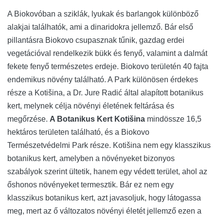
A Biokovóban a sziklák, lyukak és barlangok különböző
alakjai találhatók, ami a dinaridokra jellemző. Bár első
pillantásra Biokovo csupasznak tűnik, gazdag erdei
vegetációval rendelkezik bükk és fenyő, valamint a dalmát
fekete fenyő természetes erdeje. Biokovo területén 40 fajta
endemikus növény található. A Park különösen érdekes
része a Kotišina, a Dr. Jure Radić által alapított botanikus
kert, melynek célja növényi életének feltárása és
megőrzése.
A Botanikus Kert Kotišina
mindössze 16,5
hektáros területen található, és a Biokovo
Természetvédelmi Park része. Kotišina nem egy klasszikus
botanikus kert, amelyben a növényeket bizonyos
szabályok szerint ültetik, hanem egy védett terület, ahol az
őshonos növényeket termesztik. Bár ez nem egy
klasszikus botanikus kert, azt javasoljuk, hogy látogassa
meg, mert az ő változatos növényi életét jellemző ezen a