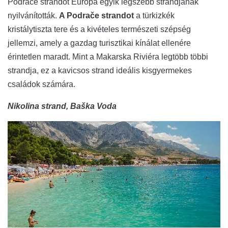
Podrače strandot Európa egyik legszebb strandjának
nyilvánították.
A Podrače strandot
a türkizkék
kristálytiszta tere és a kivételes természeti szépség
jellemzi, amely a gazdag turisztikai kínálat ellenére
érintetlen maradt. Mint a Makarska Riviéra legtöbb többi
strandja, ez a kavicsos strand ideális kisgyermekes
családok számára.
Nikolina strand, Baška Voda