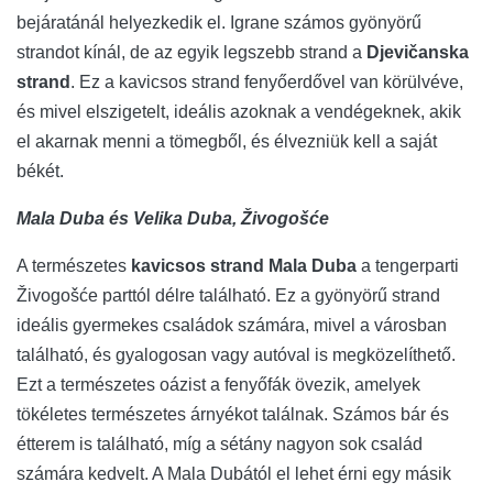
bejáratánál helyezkedik el. Igrane számos gyönyörű
strandot kínál, de az egyik legszebb strand a
Djevičanska
strand
. Ez a kavicsos strand fenyőerdővel van körülvéve,
és mivel elszigetelt, ideális azoknak a vendégeknek, akik
el akarnak menni a tömegből, és élvezniük kell a saját
békét.
Mala Duba és Velika Duba, Živogošće
A természetes
kavicsos strand Mala Duba
a tengerparti
Živogošće parttól délre található. Ez a gyönyörű strand
ideális gyermekes családok számára, mivel a városban
található, és gyalogosan vagy autóval is megközelíthető.
Ezt a természetes oázist a fenyőfák övezik, amelyek
tökéletes természetes árnyékot találnak. Számos bár és
étterem is található, míg a sétány nagyon sok család
számára kedvelt. A Mala Dubától el lehet érni egy másik