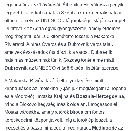
legendájának szülővárosát. Šibenik a Horvátország egyik
legszebb katedrálisának, a Szent Jakab-katedrálisnak ad
otthont, amely az UNESCO világörökségi listáján szerepel.
Dubrovnik az Adria egyik gyöngyszeme, amely érdemes
meglátogatni, bár 160 kilométerre fekszik a Makarskai
Riviérától. A híres Óváros és a Dubrovnik város falai,
amelyek évszázadok óta díszítik a várost, Dubrovnik
hatalmas múzeumnak tűnik. Gazdag történelme miatt
Dubrovnik
az UNESCO világörökségi listáján szerepel.
A Makarska Riviéra kiváló elhelyezkedése miatt
kirándulások az Imotskiba (Ajánljuk meglátogatni a Topana
és a Modro-tó), Imotska Krajina és
Bosznia-Hercegovina
,
mind a Biokovo hegység másik oldalán. Látogasson el
Mostar városába, amely a török ​​birodalom fontos
kereskedelmi központja volt, míg a török ​​építészet, a
mecset és a bazár mindeddig megmaradt.
Medjugorje
az