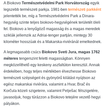
A Biokovo
Természetvédelmi Park Horvátország
egyik
legszebb természeti parkja. 1981-ben
természeti parkként
jelentették be, míg a Természetvédelmi Park a Dinara-
hegység szinte teljes biokovo-hegységének területét öleli
fel. Biokovo a lenyűgöző magasság és a magas meredek
sziklák jellemzik az Adriai-tenger partján, mintegy 30
kilométer hosszúak és a Makarska-riviéránál emelkednek.
A legmagasabb csúcs
Biokovo Sveti Jura, magas 1762
méteres
tengerszint feletti magasságban. Könnyen
megközelíthető egy keskeny aszfaltúton keresztül. Annak
érdekében, hogy teljes mértékben élvezhesse Biokovo
természeti szépségeit és gyönyörű kilátást nyújtson az
egész makarskai riviérára, valamint a Hvar, Brač és
Korčula közeli szigeteire, valamint Pelješac félszigetére,
javasoljuk, hogy túrázzon a Biokovo tetejére vezető hegyi
pályákon.