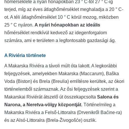
hőmérséklete a nyári hónapokban 23 ° C-tól 27 ° C-ig
terjed, míg az éves átlaghőmérséklet meghaladja a 20 ° C-
ot. A téli átlaghőmérséklet 10 ° C körül mozog, miközben
25 ° C nyáron.
A nyári hónapokban az ideális
hőmérséklet rendkívül kedvező az idegenforgalom
számára, ami e területen a legfontosabb gazdasági ág.
A Riviéria története
A Makarska Riviéra a távoli múlt óta lakott. A legkorábbi
feljegyzések, amelyekben Makarska (Maccarum), Baška
Voda (Biston) és Brela (Breulia) említésre kerültek, az ókori
történelemből származnak. Az ősi feljegyzések szerint a
Makarskai Riviérát átszelő út összekapcsolta
Salona és
Narona, a Neretva-völgy központját
. Történelmileg a
Makarska Riviéra a Felső-Littoralra (Drvenikről Baćine-ra)
és az Alsó-Littoralra (Brela-Živogošće) oszlik.