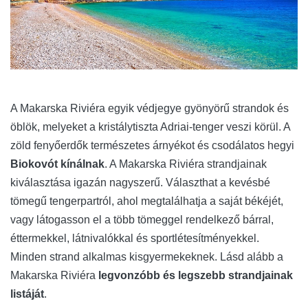
A Makarska Riviéra egyik védjegye gyönyörű strandok és
öblök, melyeket a kristálytiszta Adriai-tenger veszi körül. A
zöld fenyőerdők természetes árnyékot és csodálatos hegyi
Biokovót kínálnak
. A Makarska Riviéra strandjainak
kiválasztása igazán nagyszerű. Választhat a kevésbé
tömegű tengerpartról, ahol megtalálhatja a saját békéjét,
vagy látogasson el a több tömeggel rendelkező bárral,
éttermekkel, látnivalókkal és sportlétesítményekkel.
Minden strand alkalmas kisgyermekeknek. Lásd alább a
Makarska Riviéra
legvonzóbb és legszebb strandjainak
listáját
.