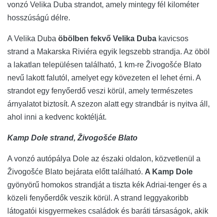
vonzó Velika Duba strandot, amely mintegy fél kilométer
hosszúságú délre.
A Velika Duba
öbölben fekvő Velika Duba
kavicsos
strand a Makarska Riviéra egyik legszebb strandja. Az öböl
a lakatlan településen található, 1 km-re Živogošće Blato
nevű lakott falutól, amelyet egy kövezeten el lehet érni. A
strandot egy fenyőerdő veszi körül, amely természetes
árnyalatot biztosít. A szezon alatt egy strandbár is nyitva áll,
ahol inni a kedvenc koktélját.
Kamp Dole strand, Živogošće Blato
A vonzó autópálya Dole az északi oldalon, közvetlenül a
Živogošće Blato bejárata előtt található.
A Kamp Dole
gyönyörű homokos strandját a tiszta kék Adriai-tenger és a
közeli fenyőerdők veszik körül. A strand leggyakoribb
látogatói kisgyermekes családok és baráti társaságok, akik