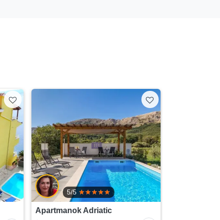
5/5
Apartmanok Adriatic
Nyaraló ház 