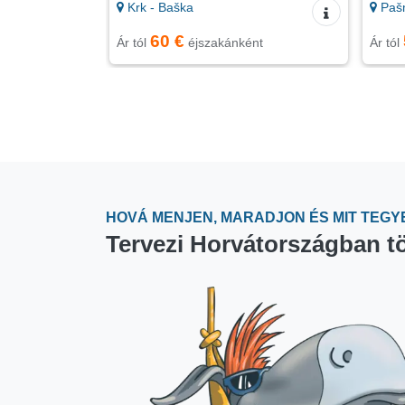
Krk - Baška
Paš
60 €
Ár tól
éjszakánként
Ár tól
HOVÁ MENJEN, MARADJON ÉS MIT TEGY
Tervezi Horvátországban tö