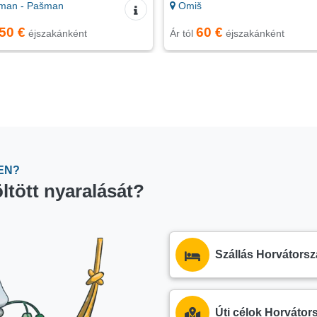
man - Pašman
Omiš
50 €
60 €
éjszakánként
Ár tól
éjszakánként
EN?
ltött nyaralását?
Szállás Horvátors
Úti célok Horváto