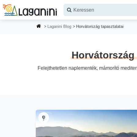
Ugrás a fő tartalomhoz
Laganini Blog
Horvátország tapasztalatai
Horvátország 
Felejthetetlen naplementék, mámorító mediterr