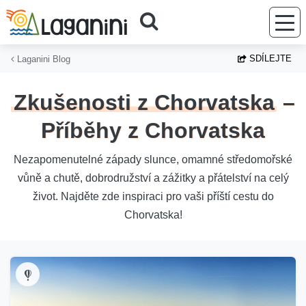
Přejít na hlavní obsah
SDÍLEJTE
Laganini Blog
Zkušenosti z Chorvatska
–
Příběhy z Chorvatska
Nezapomenutelné západy slunce, omamné středomořské
vůně a chutě, dobrodružství a zážitky a přátelství na celý
život. Najděte zde inspiraci pro vaši příští cestu do
Chorvatska!