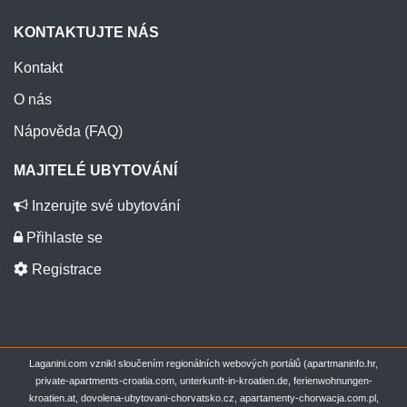
KONTAKTUJTE NÁS
Kontakt
O nás
Nápověda (FAQ)
MAJITELÉ UBYTOVÁNÍ
Inzerujte své ubytování
Přihlaste se
Registrace
Laganini.com vznikl sloučením regionálních webových portálů (apartmaninfo.hr,
private-apartments-croatia.com, unterkunft-in-kroatien.de, ferienwohnungen-
kroatien.at, dovolena-ubytovani-chorvatsko.cz, apartamenty-chorwacja.com.pl,