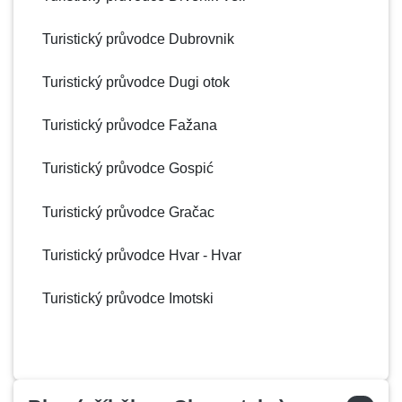
Drače
Dubrovnik - Dalmácie
Turistický průvodce Dubrovnik
Drašnice
Split - Dalmácie
Turistický průvodce Dugi otok
Drežnik Grad
Lika
Turistický průvodce Fažana
Drniš
Šibenik - Dalmácie
Turistický průvodce Gospić
Drvenik
Split - Dalmácie
Drvenik Mali
Turistický průvodce Gračac
Split - Dalmácie
Drvenik Veli
Split - Dalmácie
Turistický průvodce Hvar - Hvar
Dubrovnik
Dubrovnik - Dalmácie
Turistický průvodce Imotski
Duga Resa
Kontinentální Chorvatsko
Turistický průvodce Karlovac
Dugi Rat
Split - Dalmácie
Turistický průvodce Kornati