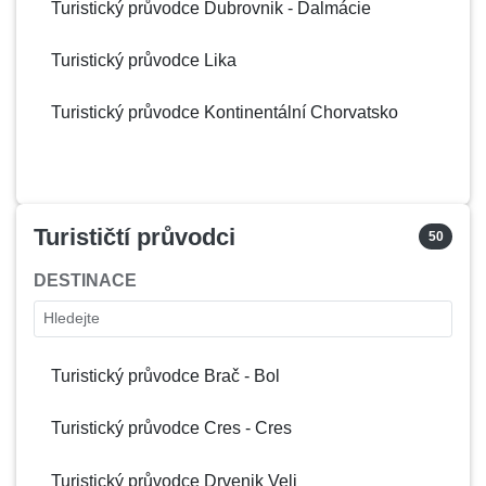
Turistický průvodce Dubrovnik - Dalmácie
Cres - Beli
Kvarner region
Turistický průvodce Lika
Cres - Cres
Kvarner region
Turistický průvodce Kontinentální Chorvatsko
Cres - Osor
Kvarner region
Crikvenica
Kvarner region
Crni Lug
Kvarner region
Turističtí průvodci
50
Daruvar
Kontinentální Chorvatsko
DESTINACE
Delnice
Kvarner region
Hledejte
Drage
Zadar - Dalmácie
Turistický průvodce Brač - Bol
Draguć
Istrie
Turistický průvodce Cres - Cres
Dramalj
Kvarner region
Turistický průvodce Drvenik Veli