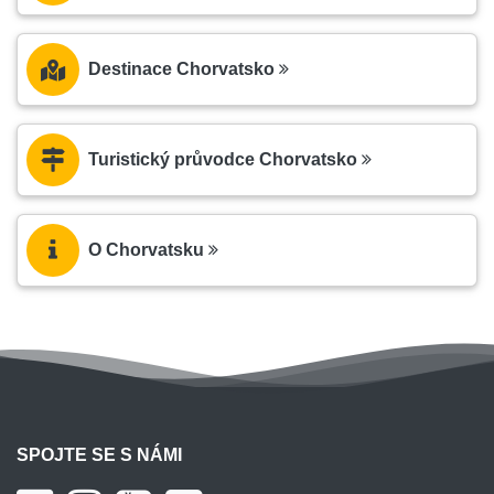
Turistický průvodce Šibenik
Klek
Dubrovnik - Dalmácie
Destinace Chorvatsko
Klenovica
Kvarner region
Klis
Split - Dalmácie
Turistický průvodce Chorvatsko
Kneževi Vinogradi
Kontinentální Chorvatsko
Koprivnica
Kontinentální Chorvatsko
O Chorvatsku
Korenica
Lika
Kornati
Šibenik - Dalmácie
Korčula - Blato
Dubrovnik - Dalmácie
Korčula - Brna
Dubrovnik - Dalmácie
SPOJTE SE S NÁMI
Korčula - Korčula
Dubrovnik - Dalmácie