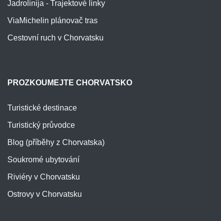
Jadrolinija - Trajektové linky
Krk - Krk
Kvarner region
ViaMichelin plánovač tras
Krk - Malinska
Kvarner region
Cestovní ruch v Chorvatsku
Krk - Njivice
Kvarner region
Krk - Omišalj
Kvarner region
PROZKOUMEJTE CHORVATSKO
Krk - Pinezići
Kvarner region
Turistické destinace
Krk - Punat
Kvarner region
Turistický průvodce
Blog (příběhy z Chorvatska)
Krk - Soline
Kvarner region
Soukromé ubytování
Krk - Stara Baška
Kvarner region
Riviéry v Chorvatsku
Krk - Vrbnik
Kvarner region
Ostrovy v Chorvatsku
Krk - Čižići
Kvarner region