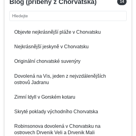
Blog (příběhy z Chorvatska)
14
Dugi otok
Zadar - Dalmácie
Turistický průvodce Korčula - Korčula
Hledejte
Duće
Split - Dalmácie
Turistický průvodce Krapina
Fažana
Istrie
Objevte nejkrásnější pláže v Chorvatsku
Turistický průvodce Lastovo
Funtana
Istrie
Nejkrásnější jeskyně v Chorvatsku
Turistický průvodce Ližnjan
Fužine
Kvarner region
Originální chorvatské suvenýry
Turistický průvodce Lovran
Gospić
Lika
Dovolená na Vis, jeden z nejvzdálenějších
Turistický průvodce Lošinj - Mali Lošinj
ostrovů Jadranu
Gradac
Split - Dalmácie
Turistický průvodce Makarska
Zimní Idyll v Gorském kotaru
Gračac
Lika
Grebaštica
Šibenik - Dalmácie
Turistický průvodce Mljet
Skryté poklady východního Chorvatska
Grožnjan
Istrie
Turistický průvodce Murter - Murter
Robinsonova dovolená v Chorvatsku na
ostrovech Drvenik Veli a Drvenik Mali