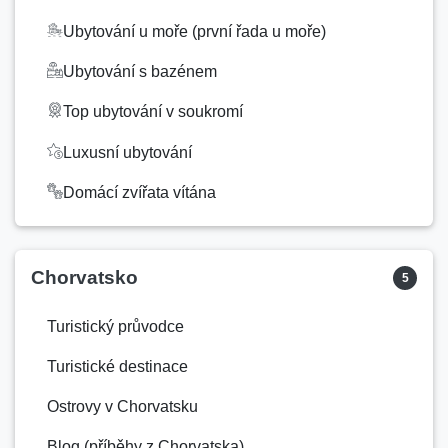
Ubytování u moře (první řada u moře)
Ubytování s bazénem
Top ubytování v soukromí
Luxusní ubytování
Domácí zvířata vítána
Ubytování s výhledem na moře
Ubytování do 50 eur
Chorvatsko
5
Kempy
Turistický průvodce
Hostely
Turistické destinace
Ostrovy v Chorvatsku
Blog (příběhy z Chorvatska)