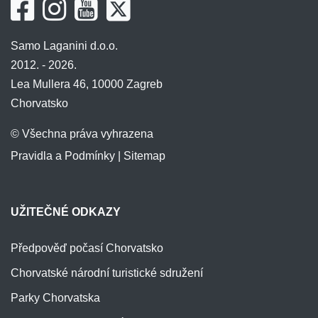
Korčula - Lumbarda
Dubrovnik - Dalmácie
Samo Laganini d.o.o.
Korčula - Prižba
Dubrovnik - Dalmácie
2012. - 2026.
Lea Mullera 46, 10000 Zagreb
Korčula - Vela Luka
Dubrovnik - Dalmácie
Chorvatsko
Kostrena
Kvarner region
© Všechna práva vyhrazena
Kožino
Zadar - Dalmácie
Pravidla a Podmínky
|
Sitemap
Kraljevica
Kvarner region
UŽITEČNÉ ODKAZY
Krapina
Kontinentální Chorvatsko
Krk - Baška
Kvarner region
Předpověď počasí Chorvatsko
Chorvatské národní turistické sdružení
Krk - Dobrinj a Šilo
Kvarner region
Parky Chorvatska
Krk - Kornić
Kvarner region