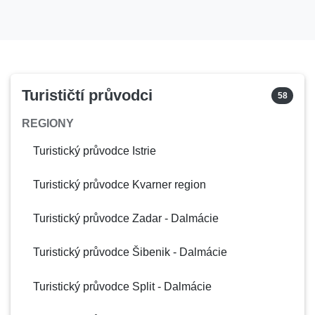
Brela
Split - Dalmácie
Bribir
Kvarner region
Brijesta
Dubrovnik - Dalmácie
Turističtí průvodci
58
Brist
Split - Dalmácie
REGIONY
Brod Moravice
Kvarner region
Turistický průvodce Istrie
Brodarica
Šibenik - Dalmácie
Turistický průvodce Kvarner region
Brtonigla
Istrie
Turistický průvodce Zadar - Dalmácie
Buje
Istrie
Turistický průvodce Šibenik - Dalmácie
Buzet
Istrie
Turistický průvodce Split - Dalmácie
Cavtat
Dubrovnik - Dalmácie