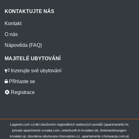
Kršan
Istrie
KONTAKTUJTE NÁS
Kućište
Dubrovnik - Dalmácie
Kontakt
O nás
Labin
Istrie
Nápověda (FAQ)
Lastovo
Dubrovnik - Dalmácie
MAJITELÉ UBYTOVÁNÍ
Ližnjan
Istrie
Inzerujte své ubytování
Ljubač
Zadar - Dalmácie
Přihlaste se
Lokva Rogoznica
Split - Dalmácie
Registrace
Lokve
Kvarner region
Lovinac
Lika
Laganini.com vznikl sloučením regionálních webových portálů (apartmaninfo.hr,
private-apartments-croatia.com, unterkunft-in-kroatien.de, ferienwohnungen-
Lovran
Kvarner region
kroatien.at, dovolena-ubytovani-chorvatsko.cz, apartamenty-chorwacja.com.pl,