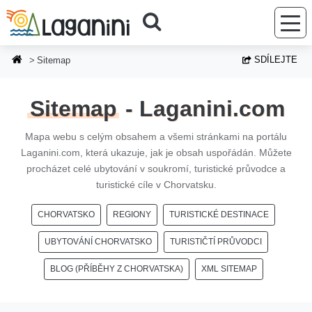
Přejít na hlavní obsah
SDÍLEJTE
Sitemap
Sitemap
- Laganini.com
Mapa webu s celým obsahem a všemi stránkami na portálu
Laganini.com, která ukazuje, jak je obsah uspořádán. Můžete
procházet celé ubytování v soukromí, turistické průvodce a
turistické cíle v Chorvatsku.
CHORVATSKO
REGIONY
TURISTICKÉ DESTINACE
UBYTOVÁNÍ CHORVATSKO
TURISTIČTÍ PRŮVODCI
BLOG (PŘÍBĚHY Z CHORVATSKA)
XML SITEMAP