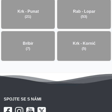
Krk - Punat
Rab - Lopar
(21)
(53)
Bribir
Krk - Kornić
(7)
(5)
SPOJTE SE S NÁMI