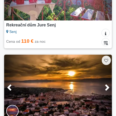
Rekreační dům Jure Senj
Senj
110 €
Cena od
za noc