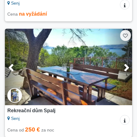
Senj
na vyžádání
Cena
Rekreační dům Spalj
Senj
250 €
Cena od
za noc