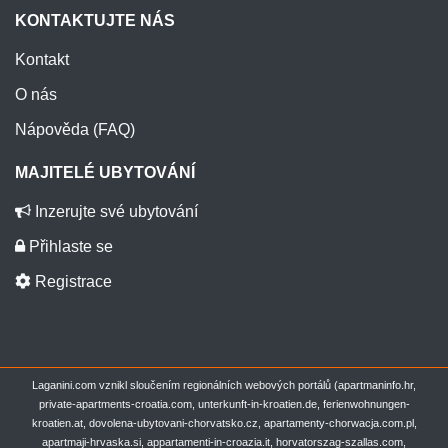
KONTAKTUJTE NÁS
Kontakt
O nás
Nápověda (FAQ)
MAJITELÉ UBYTOVÁNÍ
Inzerujte své ubytování
Přihlaste se
Registrace
Laganini.com vznikl sloučením regionálních webových portálů (apartmaninfo.hr,
private-apartments-croatia.com, unterkunft-in-kroatien.de, ferienwohnungen-
kroatien.at, dovolena-ubytovani-chorvatsko.cz, apartamenty-chorwacja.com.pl,
apartmaji-hrvaska.si, appartamenti-in-croazia.it, horvatorszag-szallas.com,