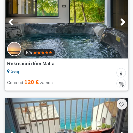
5/5
Rekreační dům MaLa
Senj
120 €
Cena od
za noc