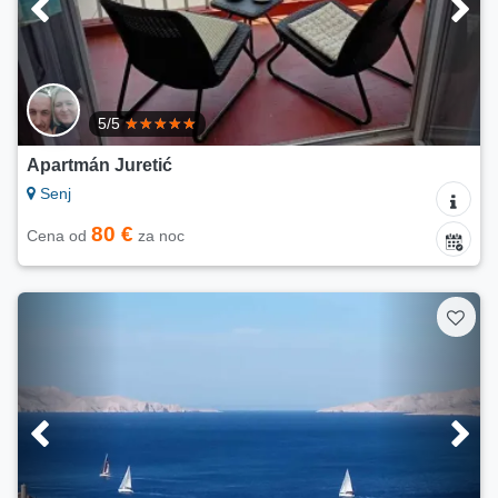
5/5
Apartmán Juretić
Senj
80 €
Cena od
za noc