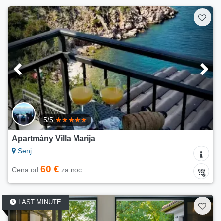
5/5
Apartmány Villa Marija
Senj
60 €
Cena od
za noc
LAST MINUTE