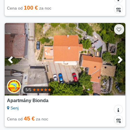
100 €
Cena od
za noc
5/5
Apartmány Bionda
Senj
45 €
Cena od
za noc