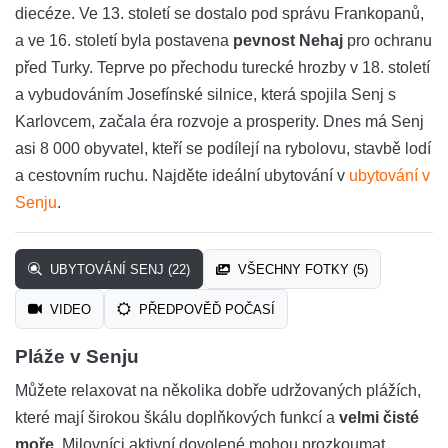
diecéze. Ve 13. století se dostalo pod správu Frankopanů,
a ve 16. století byla postavena
pevnost Nehaj
pro ochranu
před Turky. Teprve po přechodu turecké hrozby v 18. století
a vybudováním Josefínské silnice, která spojila Senj s
Karlovcem, začala éra rozvoje a prosperity. Dnes má Senj
asi 8 000 obyvatel, kteří se podílejí na rybolovu, stavbě lodí
a cestovním ruchu. Najděte ideální ubytování v
ubytování v
Senju
.
UBYTOVÁNÍ SENJ (22)
VŠECHNY FOTKY (5)
VIDEO
PŘEDPOVĚĎ POČASÍ
Pláže v Senju
Můžete relaxovat na několika dobře udržovaných plážích,
které mají širokou škálu doplňkových funkcí a
velmi čisté
moře
. Milovníci aktivní dovolené mohou prozkoumat