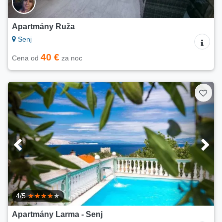
Apartmány Ruža
Senj
40 €
Cena od
za noc
4/5
Apartmány Larma - Senj