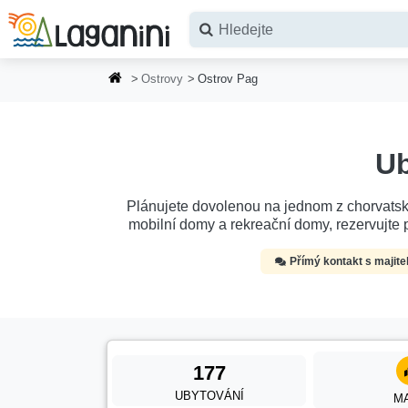
Přejít na hlavní obsah
Ostrovy
Ostrov Pag
Ub
Plánujete dovolenou na jednom z chorvatský
mobilní domy a rekreační domy, rezervujte p
Přímý kontakt s majite
177
UBYTOVÁNÍ
M