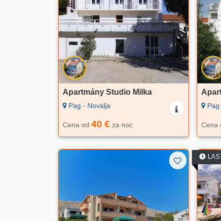
Apartmány Studio Milka
Apar
Pag - Novalja
Pag 
40 €
Cena od
za noc
Cena
LAS