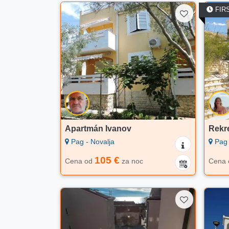
FIR
Apartmán Ivanov
Rekre
Pag - Novalja
Pag 
105 €
Cena od
za noc
Cena