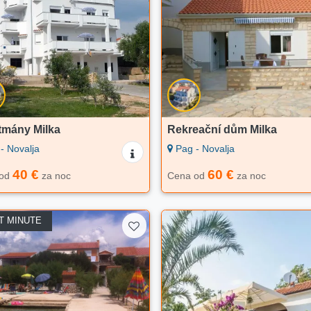
tmány Milka
Rekreační dům Milka
- Novalja
Pag - Novalja
40 €
60 €
 od
za noc
Cena od
za noc
T MINUTE