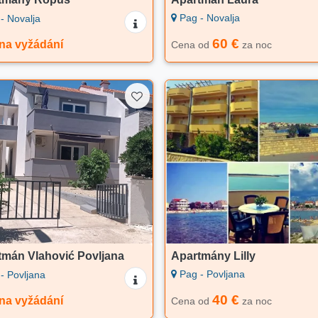
Pag - Novalja
- Novalja
60 €
na vyžádání
Cena od
za noc
tmán Vlahović Povljana
Apartmány Lilly
Pag - Povljana
- Povljana
40 €
na vyžádání
Cena od
za noc