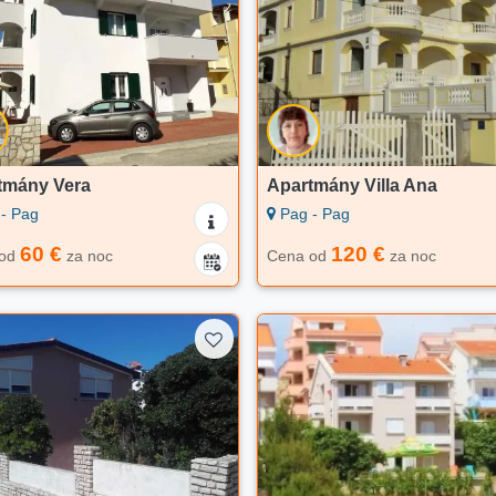
tmány Vera
Apartmány Villa Ana
- Pag
Pag - Pag
60 €
120 €
 od
za noc
Cena od
za noc