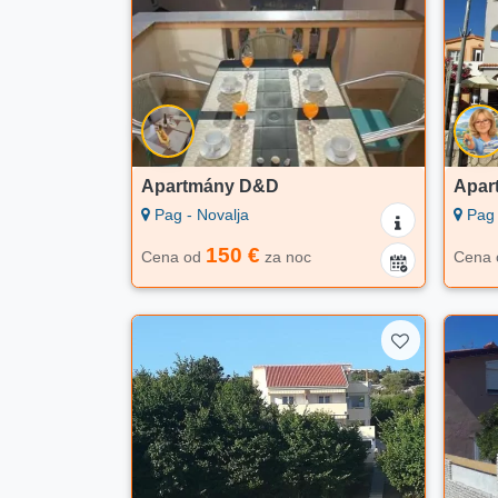
Apartmány D&D
Apar
Pag - Novalja
Pag 
150 €
Cena od
za noc
Cena