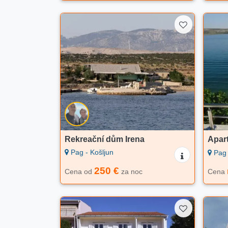
Rekreační dům Irena
Apar
Pag - Košljun
Pag -
250 €
Cena od
za noc
Cena