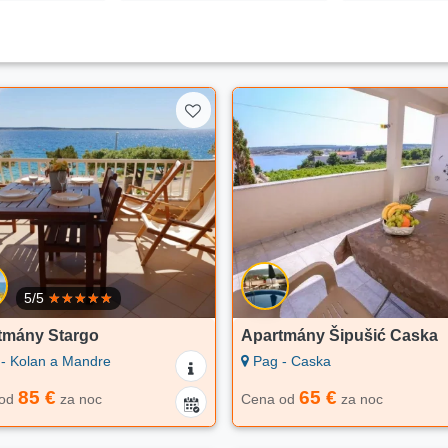
5/5
tmány Stargo
Apartmány Šipušić Caska
- Kolan a Mandre
Pag - Caska
85 €
65 €
 od
za noc
Cena od
za noc