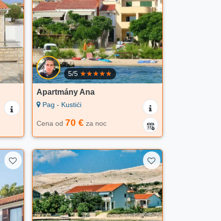
5/5
Apartmány Ana
Pag - Kustići
70 €
Cena od
za noc