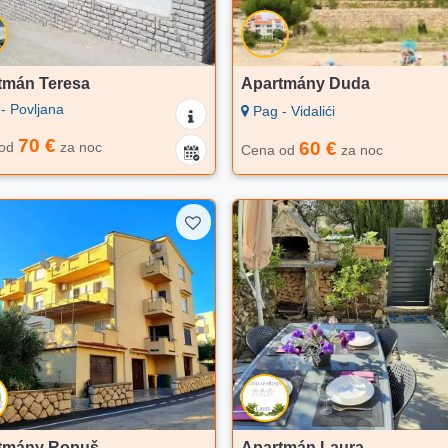
tmán Teresa
Apartmány Duda
- Povljana
Pag - Vidalići
70 €
60 €
 od
za noc
Cena od
za noc
tmány Ropuš
Apartmán Laura