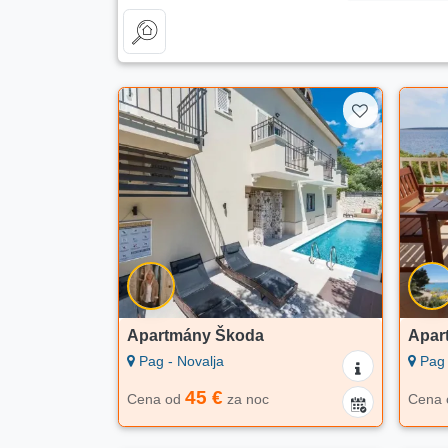
Apartmány Škoda
Apar
Pag - Novalja
Pag 
45 €
Cena od
za noc
Cena