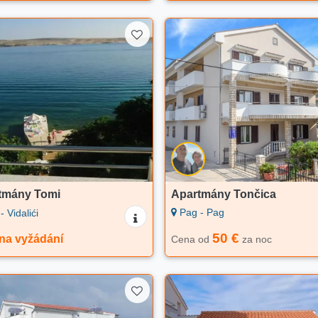
tmány Tomi
Apartmány Tončica
Pag - Pag
 Vidalići
50 €
na vyžádání
Cena od
za noc