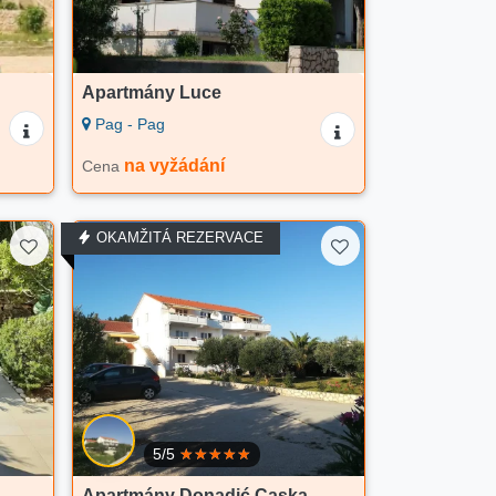
Apartmány Luce
Pag - Pag
na vyžádání
Cena
OKAMŽITÁ REZERVACE
5/5
Apartmány Donadić Caska