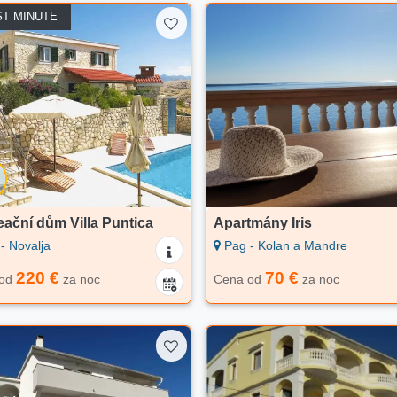
ST MINUTE
ační dům Villa Puntica
Apartmány Iris
- Novalja
Pag - Kolan a Mandre
220 €
70 €
 od
za noc
Cena od
za noc