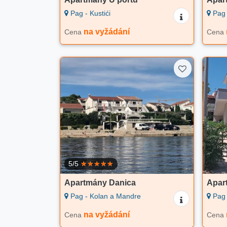
Pag - Kustići
Pag 
na vyžádání
Cena
Cena
5/5
Apartmány Danica
Apar
Pag - Kolan a Mandre
Pag 
na vyžádání
Cena
Cena