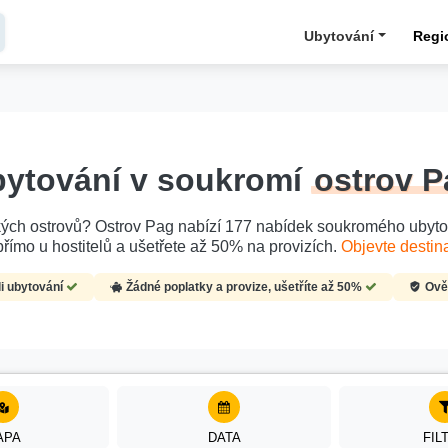
Ubytování
Regi
ytování v soukromí
ostrov P
ch ostrovů? Ostrov Pag nabízí 177 nabídek soukromého ubytování
římo u hostitelů a ušetřete až 50% na provizích.
Objevte destina
li ubytování
Žádné poplatky a provize, ušetříte až 50%
Ověř
APA
DATA
FIL