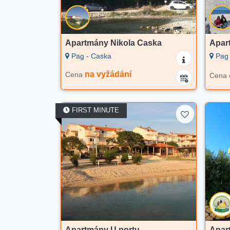
Apartmány Nikola Caska
Apar
Pag - Caska
Pag 
na vyžádání
Cena
Cena
FIRST MINUTE
Apartmány U portu
Apar