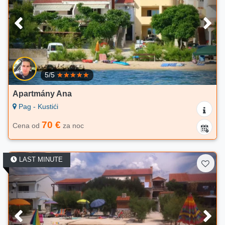
5/5
Apartmány Ana
Pag - Kustići
70 €
Cena od
za noc
LAST MINUTE