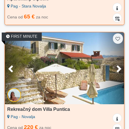
Pag - Stara Novalja
65 €
Cena od
za noc
FIRST MINUTE
Rekreačný dom Villa Puntica
Pag - Novalja
220 €
Cena od
za noc