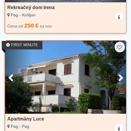
Rekreačný dom Irena
Pag - Košljun
250 €
Cena od
za noc
FIRST MINUTE
Apartmány Luce
Pag - Pag