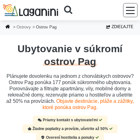
Prejsť na hlavný obsah
ZDIEĽAJTE
Ostrovy
Ostrov Pag
Ubytovanie v súkromí
ostrov Pag
Plánujete dovolenku na jednom z chorvátskych ostrovov?
Ostrov Pag ponúka 177 ponúk súkromného ubytovania.
Porovnávajte a filtrujte apartmány, vily, mobilné domy a
rekreačné domy, rezervujte priamo u hostiteľov a ušetrite
až 50% na províziách.
Objavte destinácie, pláže a zážitky,
ktoré ponúka ostrov Pag.
Priamy kontakt s ubytovateľmi
Žiadne poplatky a provízie, ušetrite až 50%
Overení hostitelia a ponuky