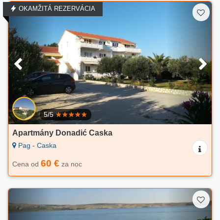
OKAMŽITÁ REZERVÁCIA
5/5
Apartmány Donadić Caska
Pag - Caska
60 €
Cena od
za noc