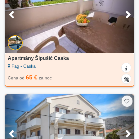
Apartmány Šipušić Caska
Pag - Caska
65 €
Cena od
za noc