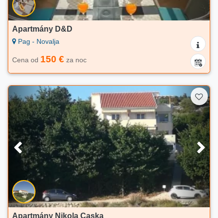
Apartmány D&D
Pag - Novalja
150 €
Cena od
za noc
Apartmány Nikola Caska