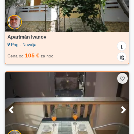
Apartmán Ivanov
Pag - Novalja
105 €
Cena od
za noc