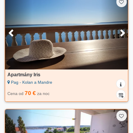
Apartmány Iris
Pag - Kolan a Mandre
70 €
Cena od
za noc