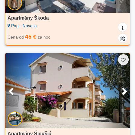
Apartmány Škoda
Pag - Novalja
45 €
Cena od
za noc
Apartmány Šipušić