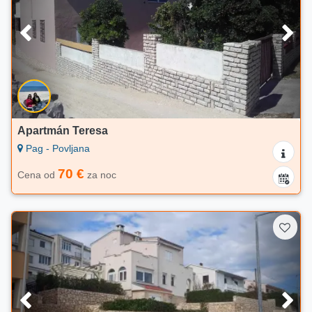
Apartmán Teresa
Pag - Povljana
70 €
Cena od
za noc