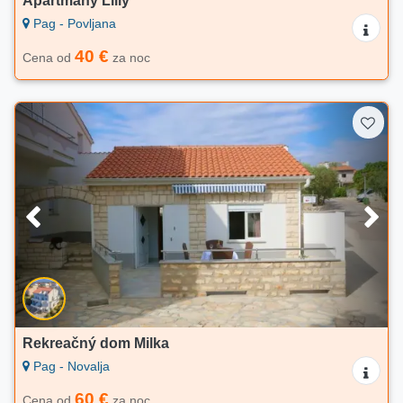
Apartmány Lilly
Pag - Povljana
40 €
Cena od
za noc
Rekreačný dom Milka
Pag - Novalja
60 €
Cena od
za noc