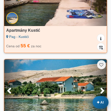
Apartmány Kustić
Pag - Kustići
55 €
Cena od
za noc
✦
AI