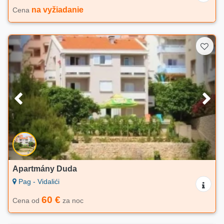
na vyžiadanie
Cena
Apartmány Duda
Pag - Vidalići
60 €
Cena od
za noc