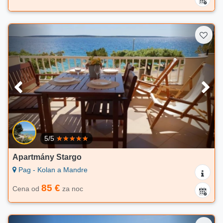
5/5
Apartmány Stargo
Pag - Kolan a Mandre
85 €
Cena od
za noc