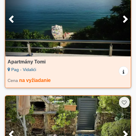
Apartmány Tomi
Pag - Vidalići
na vyžiadanie
Cena