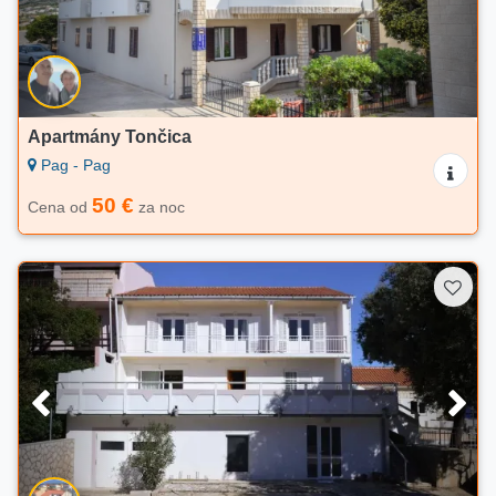
Apartmány Tončica
Pag - Pag
50 €
Cena od
za noc