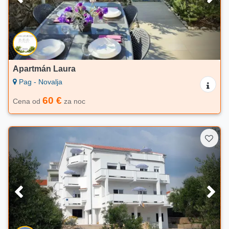
Apartmán Laura
Pag - Novalja
60 €
Cena od
za noc