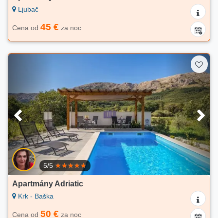
Ljubač
45 €
Cena od
za noc
5/5
Apartmány Adriatic
Krk - Baška
50 €
Cena od
za noc