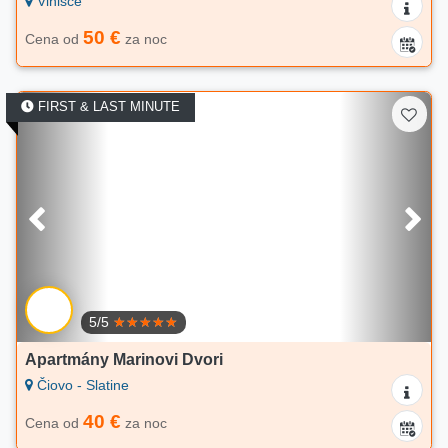
Vinišće
50 €
Cena od
za noc
FIRST & LAST MINUTE
5/5
Apartmány Marinovi Dvori
Čiovo - Slatine
40 €
Cena od
za noc