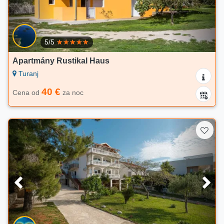
5/5
Apartmány Rustikal Haus
Turanj
40 €
Cena od
za noc