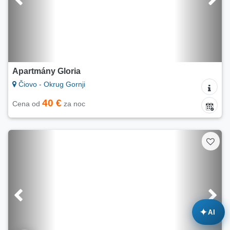
Apartmány Gloria
Čiovo - Okrug Gornji
40 €
Cena od
za noc
✦
AI