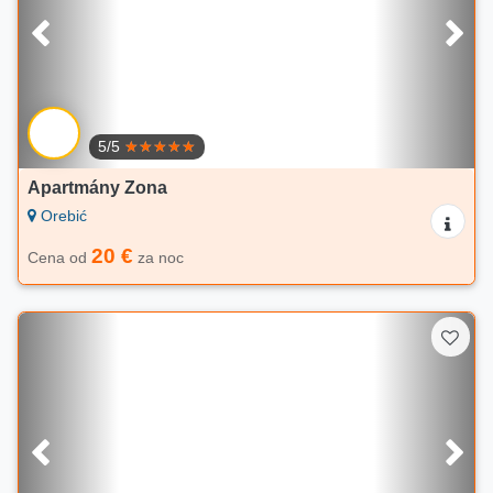
5/5
Apartmány Zona
Orebić
20 €
Cena od
za noc