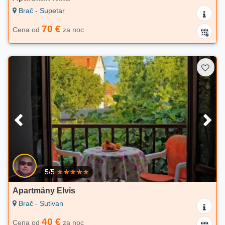
Brač - Supetar
70 €
Cena od
za noc
5/5
Apartmány Elvis
Brač - Sutivan
40 €
Cena od
za noc