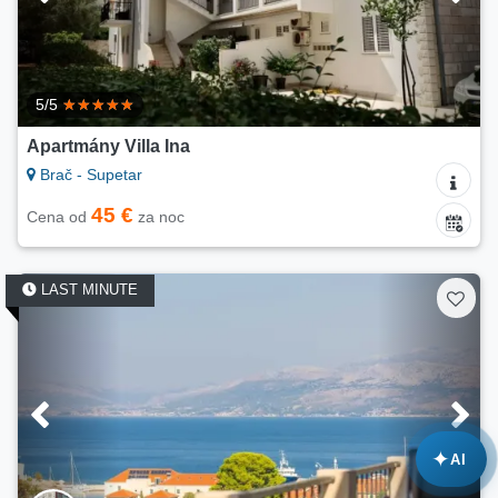
5/5
Apartmány Villa Ina
Brač - Supetar
45 €
Cena od
za noc
LAST MINUTE
✦
AI