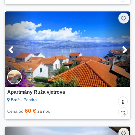
Apartmány Ruža vjetrova
Brač - Postira
60 €
Cena od
za noc