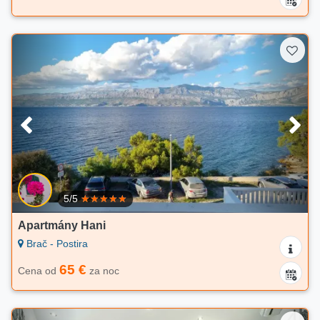
5/5
Apartmány Hani
Brač - Postira
65 €
Cena od
za noc