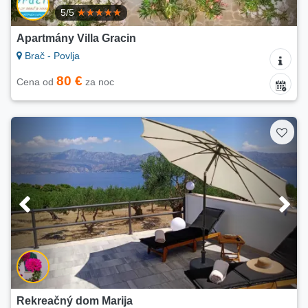
5/5
Apartmány Villa Gracin
Brač - Povlja
80 €
Cena od
za noc
Rekreačný dom Marija