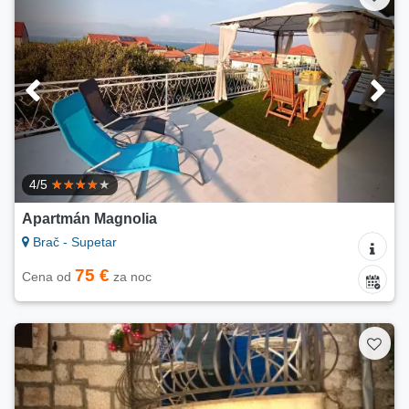
4/5
Apartmán Magnolia
Brač - Supetar
75 €
Cena od
za noc