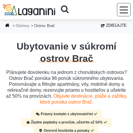
Prejsť na hlavný obsah
ZDIEĽAJTE
Ostrovy
Ostrov Brač
Ubytovanie v súkromí
ostrov Brač
Plánujete dovolenku na jednom z chorvátskych ostrovov?
Ostrov Brač ponúka 96 ponúk súkromného ubytovania.
Porovnávajte a filtrujte apartmány, vily, mobilné domy a
rekreačné domy, rezervujte priamo u hostiteľov a ušetrite
až 50% na províziách.
Objavte destinácie, pláže a zážitky,
ktoré ponúka ostrov Brač.
Priamy kontakt s ubytovateľmi
Žiadne poplatky a provízie, ušetrite až 50%
Overení hostitelia a ponuky