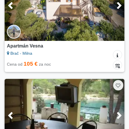
Apartmán Vesna
Brač - Milna
105 €
Cena od
za noc