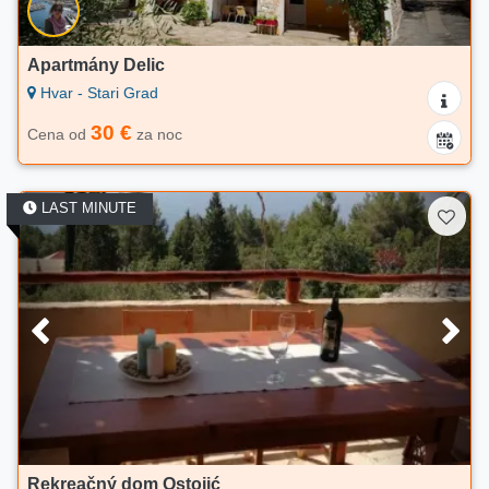
Apartmány Delic
Hvar - Stari Grad
30 €
Cena od
za noc
LAST MINUTE
Rekreačný dom Ostojić