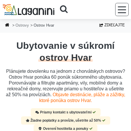
Prejsť na hlavný obsah
ZDIEĽAJTE
Ostrovy
Ostrov Hvar
Ubytovanie v súkromí
ostrov Hvar
Plánujete dovolenku na jednom z chorvátskych ostrovov?
Ostrov Hvar ponúka 60 ponúk súkromného ubytovania.
Porovnávajte a filtrujte apartmány, vily, mobilné domy a
rekreačné domy, rezervujte priamo u hostiteľov a ušetrite
až 50% na províziách.
Objavte destinácie, pláže a zážitky,
ktoré ponúka ostrov Hvar.
Priamy kontakt s ubytovateľmi
Žiadne poplatky a provízie, ušetrite až 50%
Overení hostitelia a ponuky