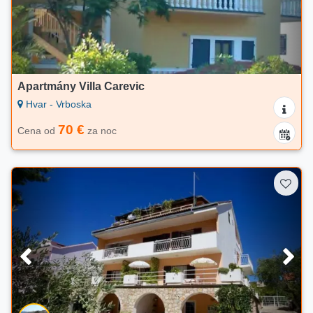
Apartmány Villa Carevic
Hvar - Vrboska
70 €
Cena od
za noc