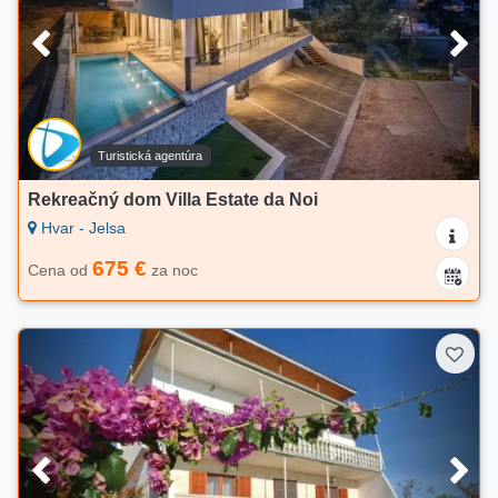
Turistická agentúra
Rekreačný dom Villa Estate da Noi
Hvar - Jelsa
675 €
Cena od
za noc