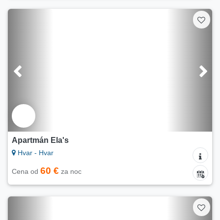
Apartmán Ela's
Hvar - Hvar
60 €
Cena od
za noc