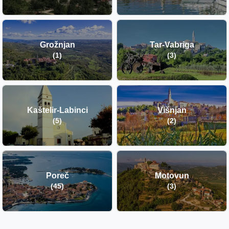
Grožnjan
Tar-Vabriga
(1)
(3)
Kaštelir-Labinci
Višnjan
(5)
(2)
Poreč
Motovun
(45)
(3)