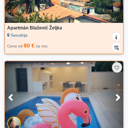
Apartmán Blažević Željka
Savudrija
80 €
Cena od
za noc