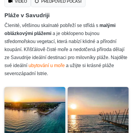
VIDEO
PŘEDPOVĚĎ POČASÍ
Pláže v Savudriji
Členité, většinou skalnaté pobřeží se střídá s
malými
oblázkovými plážemi
a je obklopeno bujnou
středomořskou vegetací, která nabízí klidné a přírodní
koupání. Křišťálově čisté moře a nedotčená příroda dělají
ze Savudrije ideální destinaci pro milovníky pláže. Najděte
své ideální
ubytování u moře
a užijte si krásné pláže
severozápadní Istrie.