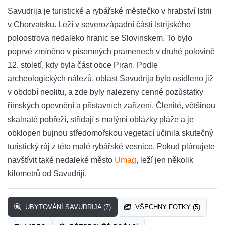
Savudrija je turistické a rybářské městečko v hrabství Istrii
v Chorvatsku. Leží v severozápadní části Istrijského
poloostrova nedaleko hranic se Slovinskem. To bylo
poprvé zmíněno v písemných pramenech v druhé polovině
12. století, kdy byla část obce Piran. Podle
archeologických nálezů, oblast Savudrija bylo osídleno již
v období neolitu, a zde byly nalezeny cenné pozůstatky
římských opevnění a přístavních zařízení. Členité, většinou
skalnaté pobřeží, střídají s malými oblázky pláže a je
obklopen bujnou středomořskou vegetací učinila skutečný
turistický ráj z této malé rybářské vesnice. Pokud plánujete
navštívit také nedaleké město
Umag
, leží jen několik
kilometrů od Savudriji.
UBYTOVÁNÍ SAVUDRIJA (7)
VŠECHNY FOTKY (5)