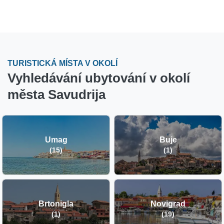
TURISTICKÁ MÍSTA V OKOLÍ
Vyhledávání ubytování v okolí
města Savudrija
Umag
Buje
(15)
(1)
Brtonigla
Novigrad
(1)
(19)