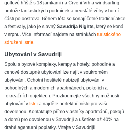
golfové hřiště s 18 jamkami na Crveni Vrh a windsurfing,
protože fantastických podmínek a neustálé větry v horní
části poloostrova. Během léta se konají četné tradiční akce
a festivaly, jako je slavný
Savudrija Nights
, který se koná
v srpnu. Více informací najdete na stránkách
turistického
sdružení Istrie
.
Ubytování v Savudriji
Spolu s bytové komplexy, kempy a hotely, pohodlné a
cenově dostupné ubytování lze najít v soukromém
ubytování. Ochotní hostitelé nabízejí ubytování v
pohodlných a moderních apartmánech, pokojích a
rekreačních objektech. Prozkoumejte všechny možnosti
ubytování v
Istrii
a najděte perfektní místo pro vaši
dovolenou. Kontaktujte přímo vlastníky apartmánů, pokojů
a domů pro dovolenou v Savudriji a ušetřete až 40% na
drahé agenturní poplatky. Vítejte v Savudriji!