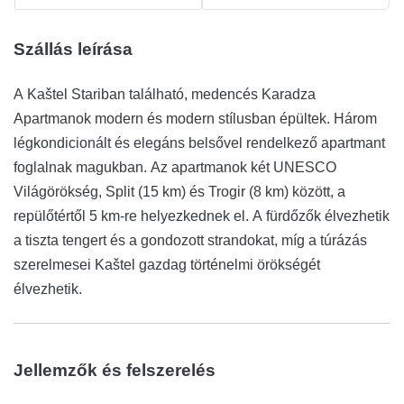
Szállás leírása
A Kaštel Stariban található, medencés Karadza
Apartmanok modern és modern stílusban épültek. Három
légkondicionált és elegáns belsővel rendelkező apartmant
foglalnak magukban. Az apartmanok két UNESCO
Világörökség, Split (15 km) és Trogir (8 km) között, a
repülőtértől 5 km-re helyezkednek el. A fürdőzők élvezhetik
a tiszta tengert és a gondozott strandokat, míg a túrázás
szerelmesei Kaštel gazdag történelmi örökségét
élvezhetik.
Jellemzők és felszerelés