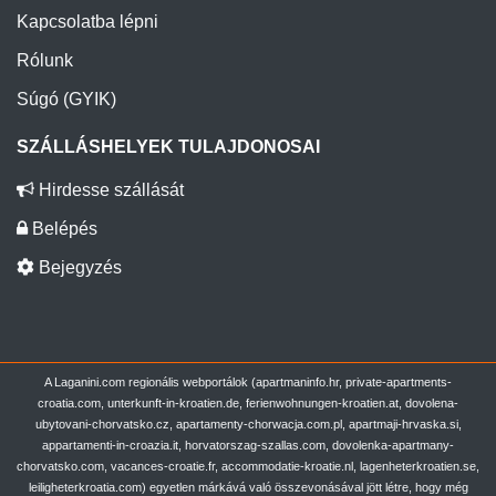
Kapcsolatba lépni
Rólunk
Súgó (GYIK)
SZÁLLÁSHELYEK TULAJDONOSAI
Hirdesse szállását
Belépés
Bejegyzés
A Laganini.com regionális webportálok (apartmaninfo.hr, private-apartments-
croatia.com, unterkunft-in-kroatien.de, ferienwohnungen-kroatien.at, dovolena-
ubytovani-chorvatsko.cz, apartamenty-chorwacja.com.pl, apartmaji-hrvaska.si,
appartamenti-in-croazia.it, horvatorszag-szallas.com, dovolenka-apartmany-
chorvatsko.com, vacances-croatie.fr, accommodatie-kroatie.nl, lagenheterkroatien.se,
leiligheterkroatia.com) egyetlen márkává való összevonásával jött létre, hogy még