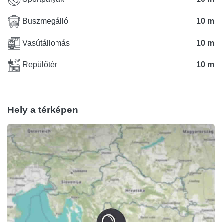
Buszmegálló
10 m
Vasútállomás
10 m
Repülőtér
10 m
Hely a térképen