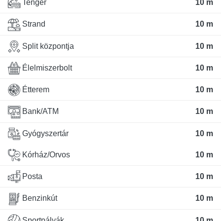
Tenger
10 m
Strand
10 m
Split központja
10 m
Élelmiszerbolt
10 m
Étterem
10 m
Bank/ATM
10 m
Gyógyszertár
10 m
Kórház/Orvos
10 m
Posta
10 m
Benzinkút
10 m
Sportpályák
10 m