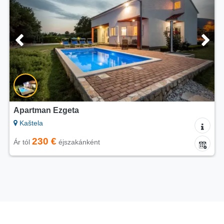
Apartman Ezgeta
Kaštela
230 €
Ár tól
éjszakánként