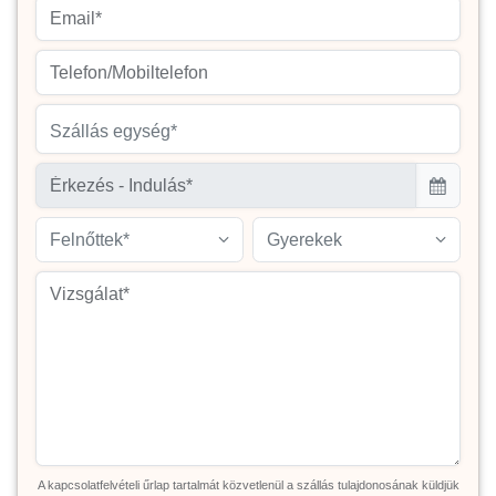
Szállás egység*
Felnőttek*
Gyerekek
A kapcsolatfelvételi űrlap tartalmát közvetlenül a szállás tulajdonosának küldjük