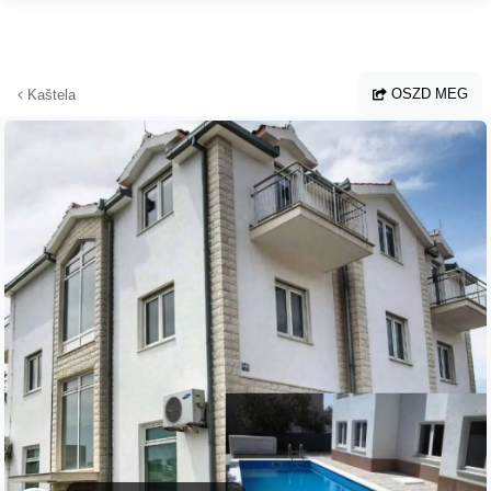
Ugrás a fő tartalomhoz
OSZD MEG
Kaštela