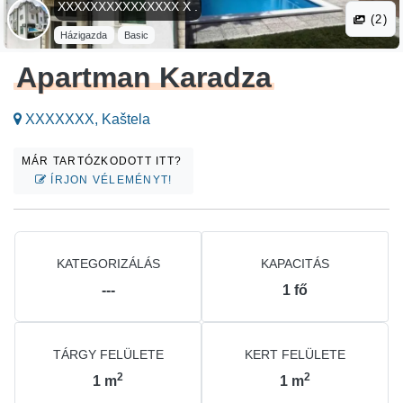
XXXXXXXXXXXXXXX X .
(2)
Házigazda
Basic
Apartman Karadza
XXXXXXX, Kaštela
MÁR TARTÓZKODOTT ITT?
ÍRJON VÉLEMÉNYT!
KATEGORIZÁLÁS
KAPACITÁS
---
1
fő
TÁRGY FELÜLETE
KERT FELÜLETE
2
2
1
m
1
m