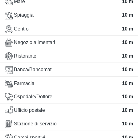
Mare
10 m
Spiaggia
10 m
Centro
10 m
Negozio alimentari
10 m
Ristorante
10 m
Banca/Bancomat
10 m
Farmacia
10 m
Ospedale/Dottore
10 m
Ufficio postale
10 m
Stazione di servizio
10 m
Campi sportivi
10 m