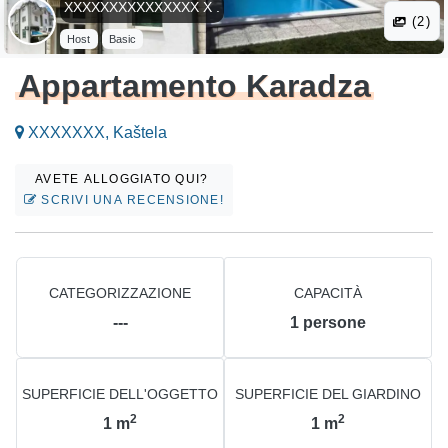
XXXXXXXXXXXXXXX X .
(2)
Host
Basic
Appartamento Karadza
XXXXXXX, Kaštela
AVETE ALLOGGIATO QUI?
SCRIVI UNA RECENSIONE!
CATEGORIZZAZIONE
CAPACITÀ
---
1
persone
SUPERFICIE DELL'OGGETTO
SUPERFICIE DEL GIARDINO
2
2
1
m
1
m