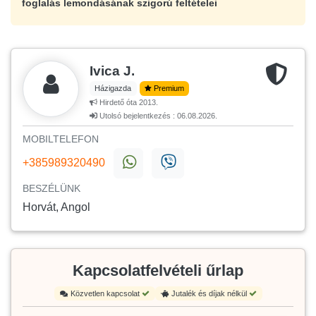
foglalás lemondásának szigorú feltételei
Ivica J.
Házigazda
Premium
Hirdető óta 2013.
Utolsó bejelentkezés : 06.08.2026.
MOBILTELEFON
+385989320490
BESZÉLÜNK
Horvát, Angol
Kapcsolatfelvételi űrlap
Közvetlen kapcsolat
Jutalék és díjak nélkül