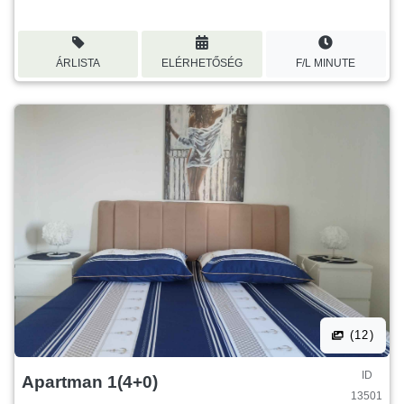
ÁRLISTA
ELÉRHETŐSÉG
F/L MINUTE
(12)
ID
Apartman 1(4+0)
13501