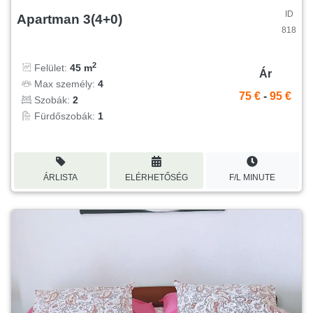
ID
Apartman 3(4+0)
818
2
Felület:
45 m
Ár
Max személy:
4
75 €
-
95 €
Szobák:
2
Fürdőszobák:
1
ÁRLISTA
ELÉRHETŐSÉG
F/L MINUTE