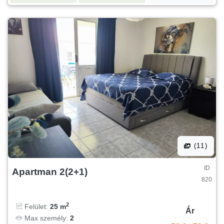
(11)
ID
Apartman 2(2+1)
820
2
Felület:
25 m
Ár
Max személy:
2