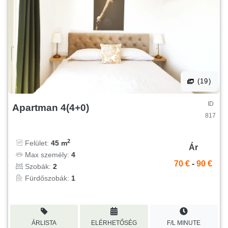
(19)
ID
Apartman 4(4+0)
817
2
Felület:
45 m
Ár
Max személy:
4
70 €
-
90 €
Szobák:
2
Fürdőszobák:
1
ÁRLISTA
ELÉRHETŐSÉG
F/L MINUTE