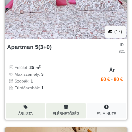
(17)
ID
Apartman 5(3+0)
821
2
Felület:
25 m
Ár
Max személy:
3
60 €
-
80 €
Szobák:
1
Fürdőszobák:
1
ÁRLISTA
ELÉRHETŐSÉG
F/L MINUTE