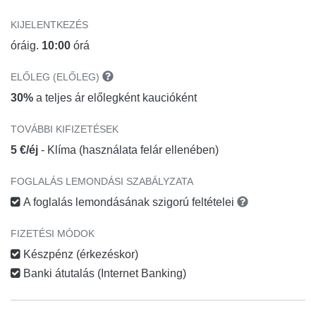
KIJELENTKEZÉS
óráig.
10:00
órá
ELŐLEG (ELŐLEG)
30%
a teljes ár előlegként kaucióként
TOVÁBBI KIFIZETÉSEK
5 €/éj
- Klíma (használata felár ellenében)
FOGLALÁS LEMONDÁSI SZABÁLYZATA
A foglalás lemondásának szigorú feltételei
FIZETÉSI MÓDOK
Készpénz (érkezéskor)
Banki átutalás (Internet Banking)