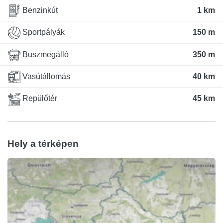
Benzinkút
1 km
Sportpályák
150 m
Buszmegálló
350 m
Vasútállomás
40 km
Repülőtér
45 km
Hely a térképen