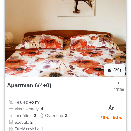
(20)
ID
Apartman 6(4+0)
15266
2
Felület:
45 m
Ár
Max személy:
4
Felnőttek:
2
,
Gyerekek:
2
70 €
-
90 €
Szobák:
2
Fürdőszobák:
1