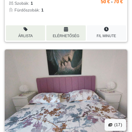
50 €
-
70 €
Szobák:
1
Fürdőszobák:
1
ÁRLISTA
ELÉRHETŐSÉG
F/L MINUTE
(17)