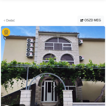
Ugrás a fő tartalomhoz
OSZD MEG
Orebić