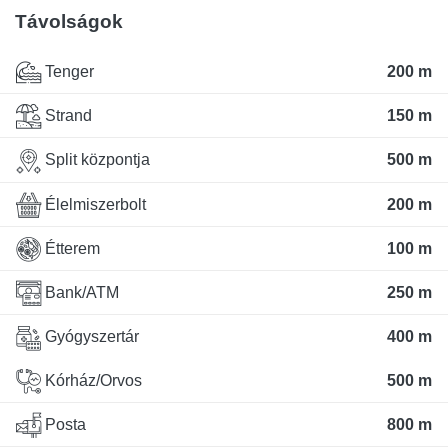
Távolságok
Tenger
200 m
Strand
150 m
Split központja
500 m
Élelmiszerbolt
200 m
Étterem
100 m
Bank/ATM
250 m
Gyógyszertár
400 m
Kórház/Orvos
500 m
Posta
800 m