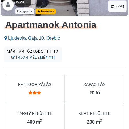
Ivica J .
(24)
Házigazda
Premium
Apartmanok Antonia
Ljudevita Gaja 10, Orebić
MÁR TARTÓZKODOTT ITT?
ÍRJON VÉLEMÉNYT!
KATEGORIZÁLÁS
KAPACITÁS
20
fő
TÁRGY FELÜLETE
KERT FELÜLETE
2
2
460
m
200
m