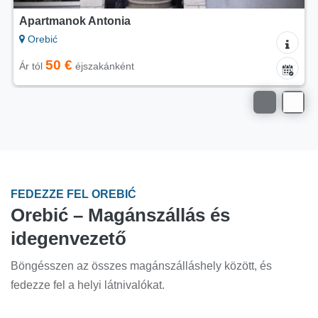
Apartmanok Sveti Anton
Orebić
60 €
Ár tól
éjszakánként
FEDEZZE FEL OREBIĆ
Orebić – Magánszállás és
idegenvezető
Böngésszen az összes magánszálláshely között, és
fedezze fel a helyi látnivalókat.