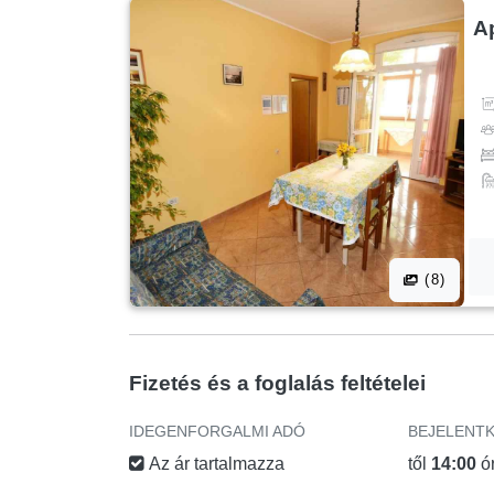
A
(8)
Fizetés és a foglalás feltételei
IDEGENFORGALMI ADÓ
BEJELENT
Az ár tartalmazza
től
14:00
ó