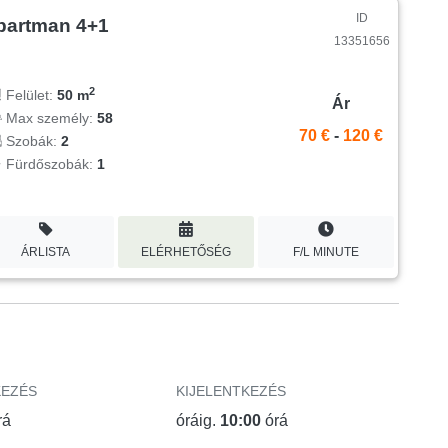
ID
partman 4+1
13351656
2
Felület:
50 m
Ár
Max személy:
58
70 €
-
120 €
Szobák:
2
Fürdőszobák:
1
ÁRLISTA
ELÉRHETŐSÉG
F/L MINUTE
KEZÉS
KIJELENTKEZÉS
rá
óráig.
10:00
órá