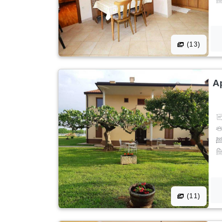
(13)
A
(11)