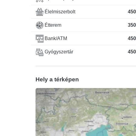
Élelmiszerbolt
450
Étterem
350
Bank/ATM
450
Gyógyszertár
450
Hely a térképen