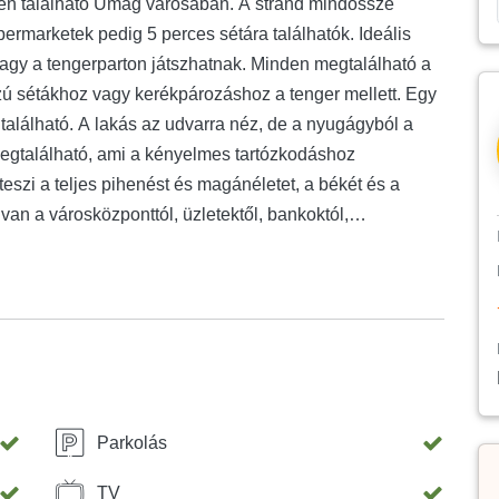
lyen található Umag városában. A strand mindössze
ermarketek pedig 5 perces sétára találhatók. Ideális
agy a tengerparton játszhatnak. Minden megtalálható a
zú sétákhoz vagy kerékpározáshoz a tenger mellett. Egy
 található. A lakás az udvarra néz, de a nyugágyból a
megtalálható, ami a kényelmes tartózkodáshoz
eszi a teljes pihenést és magánéletet, a békét és a
van a városközponttól, üzletektől, bankoktól,
 fő sétánytól. Parkolni a ház mellett ingyenesen lehet.
ő vakáción!
Parkolás
TV