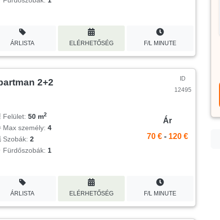
ÁRLISTA
ELÉRHETŐSÉG
F/L MINUTE
ID
partman 2+2
12495
2
Felület:
50 m
Ár
Max személy:
4
70 €
-
120 €
Szobák:
2
Fürdőszobák:
1
ÁRLISTA
ELÉRHETŐSÉG
F/L MINUTE