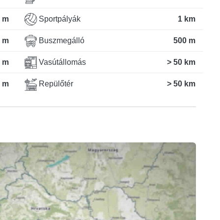
 m
Sportpályák
1 km
 m
Buszmegálló
500 m
 m
Vasútállomás
> 50 km
 m
Repülőtér
> 50 km