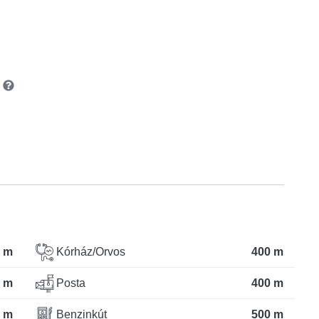
i
 m
Kórház/Orvos
400 m
 m
Posta
400 m
 m
Benzinkút
500 m