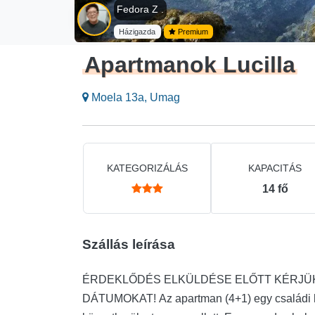
Fedora Z .
Házigazda
Premium
Apartmanok Lucilla
Moela 13a, Umag
KATEGORIZÁLÁS
KAPACITÁS
14
fő
Szállás leírása
ÉRDEKLŐDÉS ELKÜLDÉSE ELŐTT KÉRJÜK
DÁTUMOKAT! Az apartman (4+1) egy családi házban található, fenyőfákkal borított zöldövezetben,