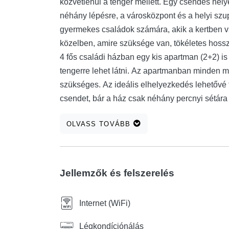
közvetlenül a tenger mellett. Egy csendes he
néhány lépésre, a városközpont és a helyi szup
gyermekes családok számára, akik a kertben v
közelben, amire szüksége van, tökéletes hoss
4 fős családi házban egy kis apartman (2+2) is
tengerre lehet látni. Az apartmanban minden 
szükséges. Az ideális elhelyezkedés lehetővé t
csendet, bár a ház csak néhány percnyi sétára 
gyógyszertáraktól, éttermektől, kávézóktól és a
OLVASS TOVÁBB
Reméljük, hogy vendéglátói lehetünk a közelg
Jellemzők és felszerelés
Internet (WiFi)
Légkondíciónálás