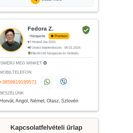
Fedora Z.
Házigazda
Premium
Hirdető óta 2015.
Utolsó bejelentkezés : 06.01.2024.
Ellenőrzött házigazda és hirdetés
ISMERJ MEG MINKET
MOBILTELEFON
+3859819199571
BESZÉLÜNK
Horvát, Angol, Német, Olasz, Szlovén
Kapcsolatfelvételi űrlap