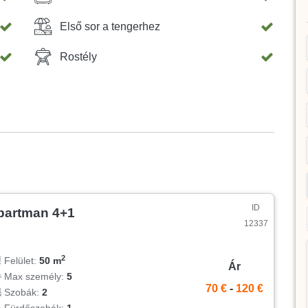
Első sor a tengerhez
Rostély
ID
partman 4+1
12337
2
Felület:
50 m
Ár
Max személy:
5
70 €
-
120 €
Szobák:
2
Fürdőszobák:
1