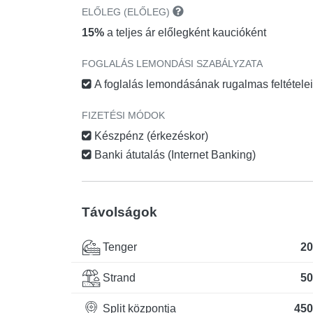
ELŐLEG (ELŐLEG)
15%
a teljes ár előlegként kaucióként
FOGLALÁS LEMONDÁSI SZABÁLYZATA
A foglalás lemondásának rugalmas feltétele
FIZETÉSI MÓDOK
Készpénz (érkezéskor)
Banki átutalás (Internet Banking)
Távolságok
Tenger
20
Strand
50
Split központja
450