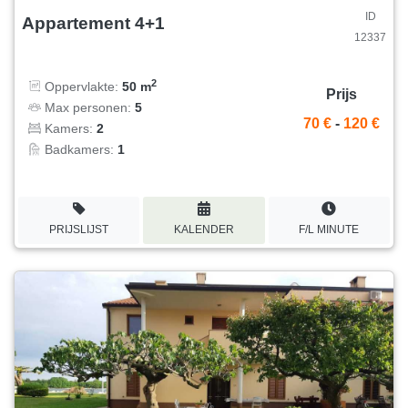
ID
Appartement 4+1
12337
2
Oppervlakte:
50 m
Prijs
Max personen:
5
70 €
-
120 €
Kamers:
2
Badkamers:
1
PRIJSLIJST
KALENDER
F/L MINUTE