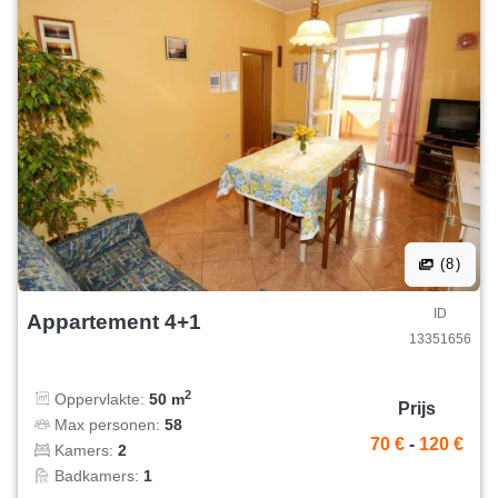
(8)
ID
Appartement 4+1
13351656
2
Oppervlakte:
50 m
Prijs
Max personen:
58
70 €
-
120 €
Kamers:
2
Badkamers:
1