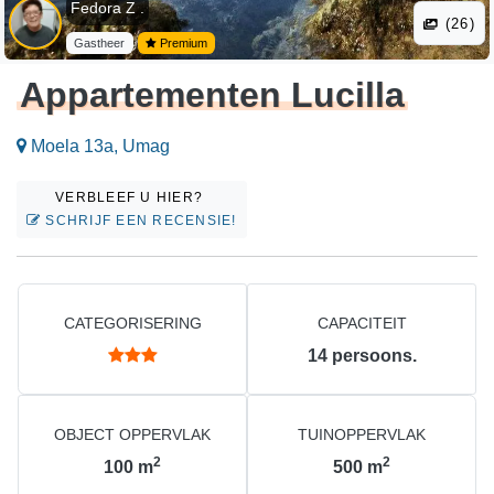
Fedora Z .
(26)
Gastheer
Premium
Appartementen Lucilla
Moela 13a, Umag
VERBLEEF U HIER?
SCHRIJF EEN RECENSIE!
CATEGORISERING
CAPACITEIT
14
persoons.
OBJECT OPPERVLAK
TUINOPPERVLAK
2
2
100
m
500
m