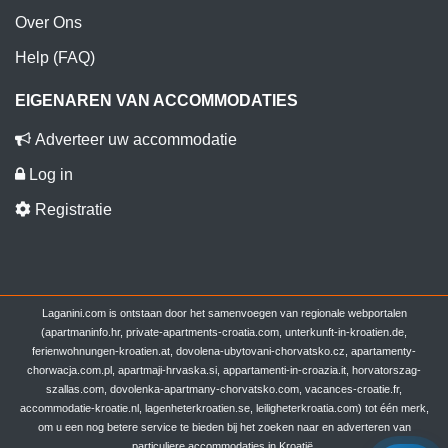
Over Ons
Help (FAQ)
EIGENAREN VAN ACCOMMODATIES
Adverteer uw accommodatie
Log in
Registratie
Laganini.com is ontstaan door het samenvoegen van regionale webportalen
(apartmaninfo.hr, private-apartments-croatia.com, unterkunft-in-kroatien.de,
ferienwohnungen-kroatien.at, dovolena-ubytovani-chorvatsko.cz, apartamenty-
chorwacja.com.pl, apartmaji-hrvaska.si, appartamenti-in-croazia.it, horvatorszag-
szallas.com, dovolenka-apartmany-chorvatsko.com, vacances-croatie.fr,
accommodatie-kroatie.nl, lagenheterkroatien.se, leiligheterkroatia.com) tot één merk,
om u een nog betere service te bieden bij het zoeken naar en adverteren van
particuliere accommodaties in Kroatië.