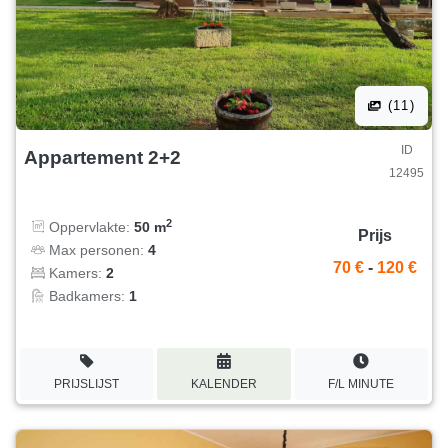
(11)
ID
Appartement 2+2
12495
2
Oppervlakte:
50 m
Prijs
Max personen:
4
70 €
-
120 €
Kamers:
2
Badkamers:
1
PRIJSLIJST
KALENDER
F/L MINUTE