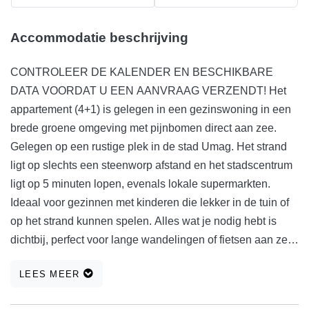
Accommodatie beschrijving
CONTROLEER DE KALENDER EN BESCHIKBARE
DATA VOORDAT U EEN AANVRAAG VERZENDT! Het
appartement (4+1) is gelegen in een gezinswoning in een
brede groene omgeving met pijnbomen direct aan zee.
Gelegen op een rustige plek in de stad Umag. Het strand
ligt op slechts een steenworp afstand en het stadscentrum
ligt op 5 minuten lopen, evenals lokale supermarkten.
Ideaal voor gezinnen met kinderen die lekker in de tuin of
op het strand kunnen spelen. Alles wat je nodig hebt is
dichtbij, perfect voor lange wandelingen of fietsen aan zee.
Een klein appartement (2+2) bevindt zich ook in een
LEES MEER
gezinswoning voor 4 personen. Het appartement kijkt uit
op de tuin, maar vanaf een ligstoel kunt u de zee zien. In