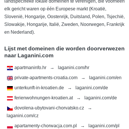
landspecifieke lokale domeinen te verenigen, die voorheen
elk gericht waren op één Europese markt (Kroatië,
Slovenië, Hongarije, Oostenrijk, Duitsland, Polen, Tsjechië,
Slowakije, Hongarije, Italië, Zweden, Noorwegen, Frankrijk
en Nederland).
Lijst met domeinen die worden doorverwezen
naar Laganini.com
apartmaninfo.hr
→
laganini.com/hr
private-apartments-croatia.com
→
laganini.com/en
unterkunft-in-kroatien.de
→
laganini.com/de
ferienwohnungen-kroatien.at
→
laganini.com/de
dovolena-ubytovani-chorvatsko.cz
→
laganini.com/cz
apartamenty-chorwacja.com.pl
→
laganini.com/pl