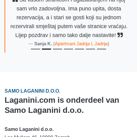
sam vrlo zadovoljna. Ima puno upita, dosta
rezervacija, a i stari se gosti koji su jednom
rezervirali smještaj putem vaše stranice vraćaju.
Vorige
Volge
Lijep pozdrav i samo tako dalje nastavite!
Sanja K.
(
Apartmani Jadrija I, Jadrija
)
SAMO LAGANINI D.O.O.
Laganini.com is onderdeel van
Samo Laganini d.o.o.
Samo Laganini d.o.o.