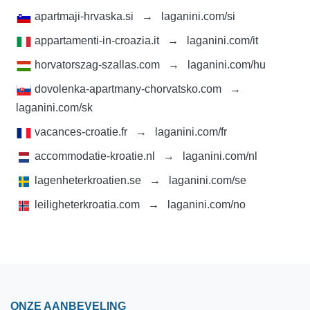
apartmaji-hrvaska.si
→
laganini.com/si
appartamenti-in-croazia.it
→
laganini.com/it
horvatorszag-szallas.com
→
laganini.com/hu
dovolenka-apartmany-chorvatsko.com
→
laganini.com/sk
vacances-croatie.fr
→
laganini.com/fr
accommodatie-kroatie.nl
→
laganini.com/nl
lagenheterkroatien.se
→
laganini.com/se
leiligheterkroatia.com
→
laganini.com/no
ONZE AANBEVELING