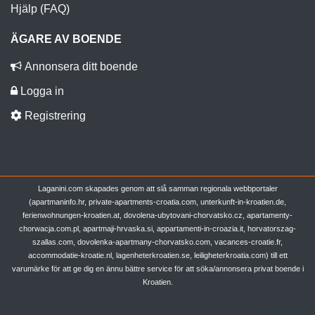
Hjälp (FAQ)
ÄGARE AV BOENDE
Annonsera ditt boende
Logga in
Registrering
Laganini.com skapades genom att slå samman regionala webbportaler
(apartmaninfo.hr, private-apartments-croatia.com, unterkunft-in-kroatien.de,
ferienwohnungen-kroatien.at, dovolena-ubytovani-chorvatsko.cz, apartamenty-
chorwacja.com.pl, apartmaji-hrvaska.si, appartamenti-in-croazia.it, horvatorszag-
szallas.com, dovolenka-apartmany-chorvatsko.com, vacances-croatie.fr,
accommodatie-kroatie.nl, lagenheterkroatien.se, leiligheterkroatia.com) till ett
varumärke för att ge dig en ännu bättre service för att söka/annonsera privat boende i
Kroatien.