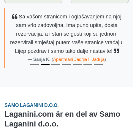
Sa vašom stranicom i oglašavanjem na njoj
sam vrlo zadovoljna. Ima puno upita, dosta
rezervacija, a i stari se gosti koji su jednom
rezervirali smještaj putem vaše stranice vraćaju.
Föregående
Nästa
Lijep pozdrav i samo tako dalje nastavite!
Sanja K.
(
Apartmani Jadrija I, Jadrija
)
SAMO LAGANINI D.O.O.
Laganini.com är en del av Samo
Laganini d.o.o.