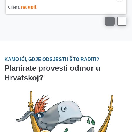
250 €
Cijena od
za noć
KAMO IĆI, GDJE ODSJESTI I ŠTO RADITI?
Planirate provesti odmor u
Hrvatskoj?