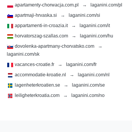
apartamenty-chorwacja.com.pl
→
laganini.com/pl
apartmaji-hrvaska.si
→
laganini.com/si
appartamenti-in-croazia.it
→
laganini.com/it
horvatorszag-szallas.com
→
laganini.com/hu
dovolenka-apartmany-chorvatsko.com
→
laganini.com/sk
vacances-croatie.fr
→
laganini.com/fr
accommodatie-kroatie.nl
→
laganini.com/nl
lagenheterkroatien.se
→
laganini.com/se
leiligheterkroatia.com
→
laganini.com/no