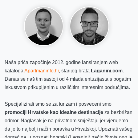
Naša priča započinje 2012. godine lansiranjem web
kataloga
Apartmaninfo.hr
, starijeg brata
Laganini.com
.
Danas se naš tim sastoji od 4 mlada entuzijasta s bogatim
iskustvom prikupljenim u različitim interesnim područjima.
Specijalizirali smo se za turizam i posvećeni smo
promociji Hrvatske kao idealne destinacije
za bezbrižan
odmor. Naglasak je na privatnom smještaju jer vjerujemo
da je to najbolji način boravka u Hrvatskoj. Upoznati vašeg
domaćina i upoznati hrvatski (Laganini) način života ono je