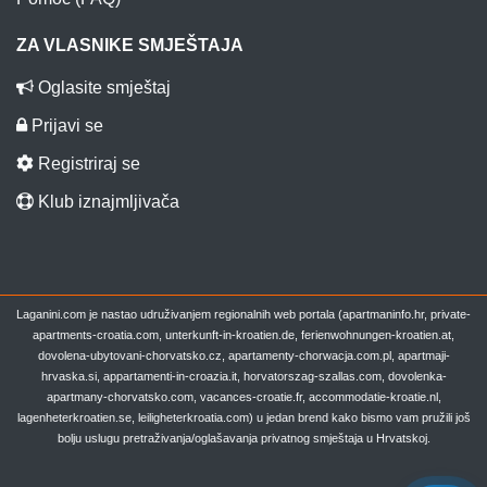
ZA VLASNIKE SMJEŠTAJA
Oglasite smještaj
Prijavi se
Registriraj se
Klub iznajmljivača
Laganini.com je nastao udruživanjem regionalnih web portala (apartmaninfo.hr, private-
apartments-croatia.com, unterkunft-in-kroatien.de, ferienwohnungen-kroatien.at,
dovolena-ubytovani-chorvatsko.cz, apartamenty-chorwacja.com.pl, apartmaji-
hrvaska.si, appartamenti-in-croazia.it, horvatorszag-szallas.com, dovolenka-
apartmany-chorvatsko.com, vacances-croatie.fr, accommodatie-kroatie.nl,
lagenheterkroatien.se, leiligheterkroatia.com) u jedan brend kako bismo vam pružili još
bolju uslugu pretraživanja/oglašavanja privatnog smještaja u Hrvatskoj.