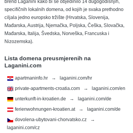
brend Laganini kako bi se objedinilo 14 dugogodišnjih,
specifičnih lokalnih domena, od kojih je svaka prethodno
ciljala jedno europsko tržište (Hrvatska, Slovenija,
Mađarska, Austrija, Njemačka, Poljska, Češka, Slovačka,
Mađarska, Italija, Švedska, Norveška, Francuska i
Nizozemska).
Lista domena preusmjerenih na
Laganini.com
apartmaninfo.hr
→
laganini.com/hr
private-apartments-croatia.com
→
laganini.com/en
unterkunft-in-kroatien.de
→
laganini.com/de
ferienwohnungen-kroatien.at
→
laganini.com/de
dovolena-ubytovani-chorvatsko.cz
→
laganini.com/cz