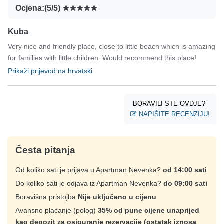
Ocjena:(5/5)
Kuba
Very nice and friendly place, close to little beach which is amazing
for families with little children. Would recommend this place!
Prikaži prijevod na hrvatski
BORAVILI STE OVDJE?
NAPIŠITE RECENZIJU!
Česta pitanja
Od koliko sati je prijava u Apartman Nevenka?
od 14:00 sati
Do koliko sati je odjava iz Apartman Nevenka?
do 09:00 sati
Boravišna pristojba
Nije uključeno u cijenu
Avansno plaćanje (polog)
35% od pune cijene unaprijed
kao depozit za osiguranje rezervacije (ostatak iznosa