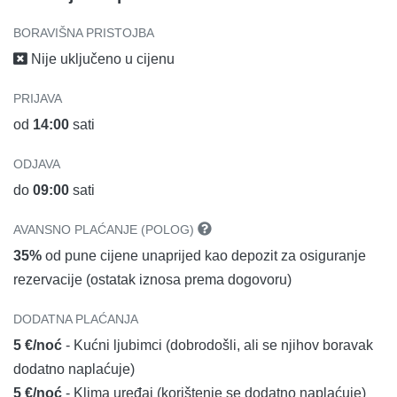
BORAVIŠNA PRISTOJBA
Nije uključeno u cijenu
PRIJAVA
od
14:00
sati
ODJAVA
do
09:00
sati
AVANSNO PLAĆANJE (POLOG)
35%
od pune cijene unaprijed kao depozit za osiguranje
rezervacije (ostatak iznosa prema dogovoru)
DODATNA PLAĆANJA
5 €/noć
- Kućni ljubimci (dobrodošli, ali se njihov boravak
dodatno naplaćuje)
5 €/noć
- Klima uređaj (korištenje se dodatno naplaćuje)