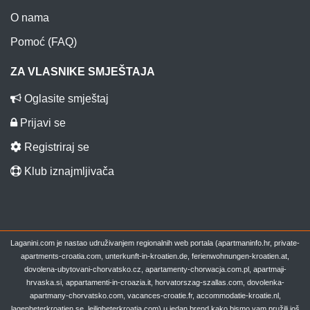
O nama
Pomoć (FAQ)
ZA VLASNIKE SMJEŠTAJA
Oglasite smještaj
Prijavi se
Registriraj se
Klub iznajmljivača
Laganini.com je nastao udruživanjem regionalnih web portala (apartmaninfo.hr, private-
apartments-croatia.com, unterkunft-in-kroatien.de, ferienwohnungen-kroatien.at,
dovolena-ubytovani-chorvatsko.cz, apartamenty-chorwacja.com.pl, apartmaji-
hrvaska.si, appartamenti-in-croazia.it, horvatorszag-szallas.com, dovolenka-
apartmany-chorvatsko.com, vacances-croatie.fr, accommodatie-kroatie.nl,
lagenheterkroatien.se, leiligheterkroatia.com) u jedan brend kako bismo vam pružili još