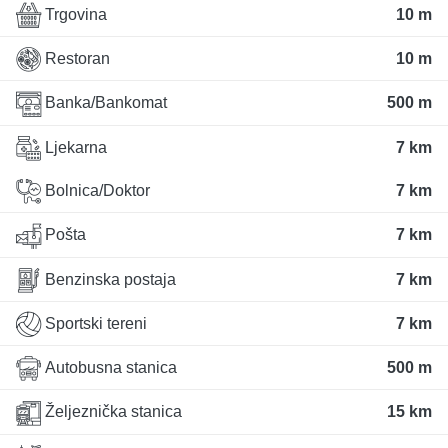
Trgovina
10 m
Restoran
10 m
Banka/Bankomat
500 m
Ljekarna
7 km
Bolnica/Doktor
7 km
Pošta
7 km
Benzinska postaja
7 km
Sportski tereni
7 km
Autobusna stanica
500 m
Željeznička stanica
15 km