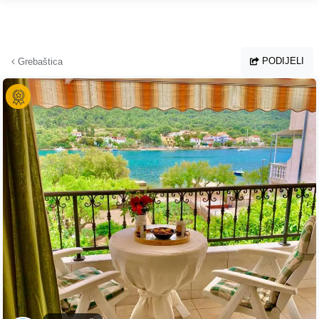
Preskoči na glavni sadržaj
PODIJELI
Grebaštica