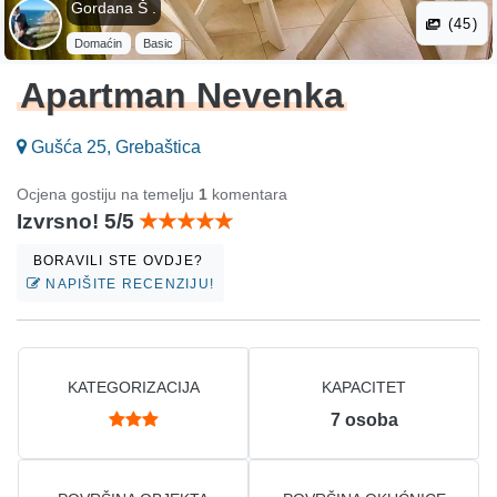
Gordana Š .
(45)
Domaćin
Basic
Apartman Nevenka
Gušća 25, Grebaštica
Ocjena gostiju na temelju
1
komentara
Izvrsno! 5/5
BORAVILI STE OVDJE?
NAPIŠITE RECENZIJU!
KATEGORIZACIJA
KAPACITET
7
osoba