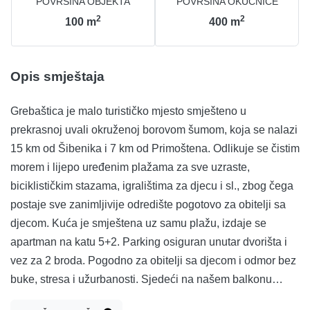
POVRŠINA OBJEKTA
POVRŠINA OKUĆNICE
2
2
100
m
400
m
Opis smještaja
Grebaštica je malo turističko mjesto smješteno u
prekrasnoj uvali okruženoj borovom šumom, koja se nalazi
15 km od Šibenika i 7 km od Primoštena. Odlikuje se čistim
morem i lijepo uređenim plažama za sve uzraste,
biciklističkim stazama, igralištima za djecu i sl., zbog čega
postaje sve zanimljivije odredište pogotovo za obitelji sa
djecom. Kuća je smještena uz samu plažu, izdaje se
apartman na katu 5+2. Parking osiguran unutar dvorišta i
vez za 2 broda. Pogodno za obitelji sa djecom i odmor bez
buke, stresa i užurbanosti. Sjedeći na našem balkonu
gledate svoju djecu koja se igraju na šljunku uz plažu i