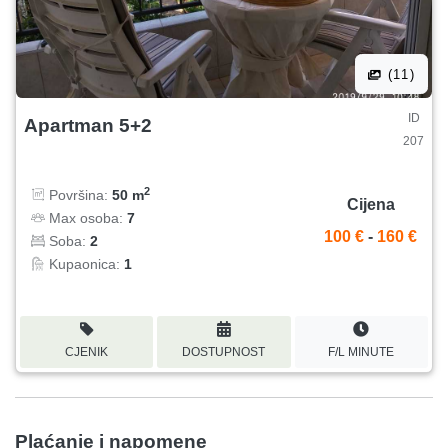
(11)
ID
Apartman 5+2
207
2
Površina:
50 m
Cijena
Max osoba:
7
100 €
-
160 €
Soba:
2
Kupaonica:
1
CJENIK
DOSTUPNOST
F/L MINUTE
Plaćanje i napomene