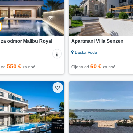
 za odmor Malibu Royal
Apartmani Villa Senzen
Baška Voda
550 €
60 €
a od
za noć
Cijena od
za noć