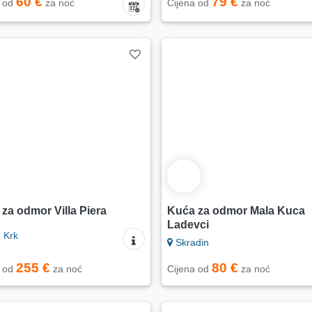
60 €
79 €
a od
za noć
Cijena od
za noć
za odmor Villa Piera
Kuća za odmor Mala Kuca
Ladevci
 Krk
Skradin
255 €
80 €
a od
za noć
Cijena od
za noć