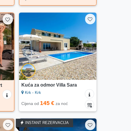
Kuća za odmor Villa Sara
t
Krk - Krk
145 €
Cijena od
za noć
INSTANT REZERVACIJA