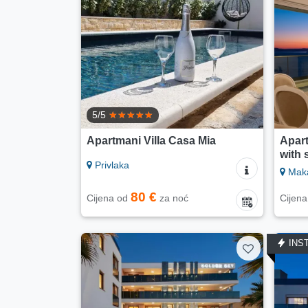
5/5
Apartmani Villa Casa Mia
Apar
with 
Privlaka
Maka
80 €
Cijena od
za noć
Cijen
INS