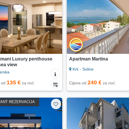
tmani Luxury penthouse
Apartman Martina
sea view
Krk - Soline
rska
135 €
240 €
a od
za noć
Cijena od
za noć
TANT REZERVACIJA