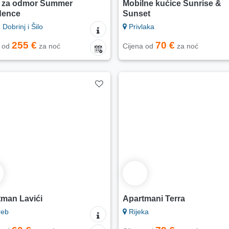
 za odmor Summer
Mobilne kućice Sunrise &
dence
Sunset
 Dobrinj i Šilo
Privlaka
255 €
70 €
a od
za noć
Cijena od
za noć
tman Lavići
Apartmani Terra
reb
Rijeka