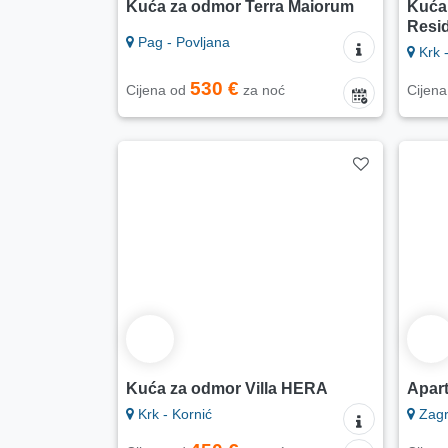
Kuća za odmor Terra Maiorum
Kuća
Resi
Pag - Povljana
Krk -
530 €
Cijena od
za noć
Cijen
Kuća za odmor Villa HERA
Apar
Krk - Kornić
Zag