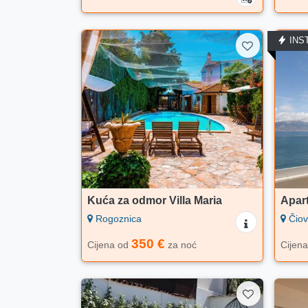
INS
Kuća za odmor Villa Maria
Apar
Rogoznica
Čiovo
350 €
Cijena od
za noć
Cijen