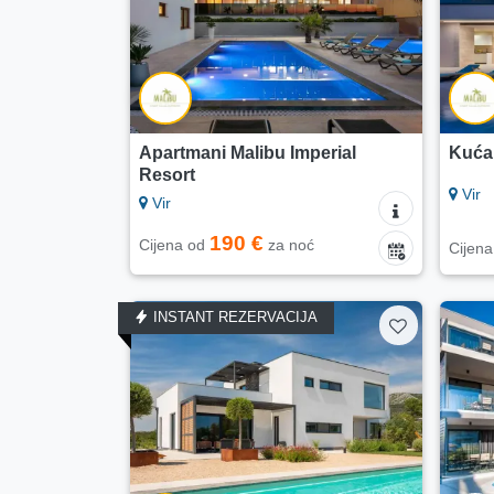
Apartmani Malibu Imperial
Kuća
Resort
Vir
Vir
190 €
Cijena od
za noć
Cijen
INSTANT REZERVACIJA