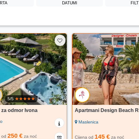
RTA
DATUMI
FIL
5/5
 za odmor Ivona
Apartmani Design Beach R
o
Maslenica
250 €
145 €
a od
za noć
Cijena od
za noć