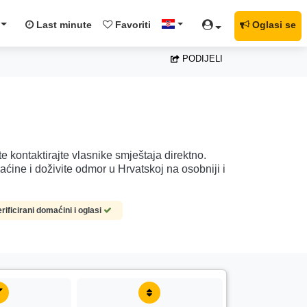
Last minute
Favoriti
Oglasi se
PODIJELI
te kontaktirajte vlasnike smještaja direktno.
ćine i doživite odmor u Hrvatskoj na osobniji i
rificirani domaćini i oglasi