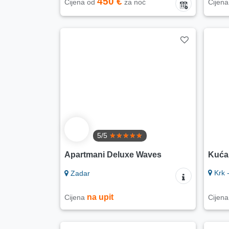
450 €
Cijena od
za noć
Cijen
5/5
Apartmani Deluxe Waves
Kuća 
Krk -
Zadar
na upit
Cijena
Cijen