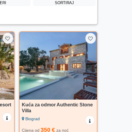
TERI
SORTIRAJ
esort
Kuća za odmor Authentic Stone
Villa
Biograd
350 €
Cijena od
za noć