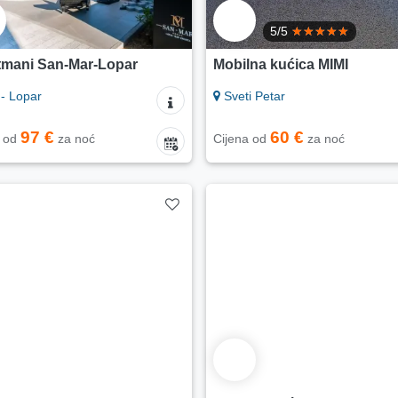
5/5
tmani San-Mar-Lopar
Mobilna kućica MIMI
- Lopar
Sveti Petar
97 €
60 €
a od
za noć
Cijena od
za noć