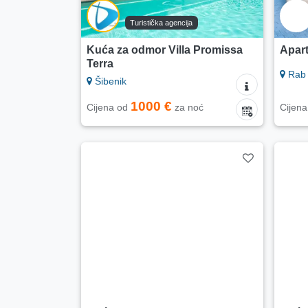
Turistička agencija
Kuća za odmor Villa Promissa
Apar
Terra
Rab 
Šibenik
1000 €
Cijena od
za noć
Cijen