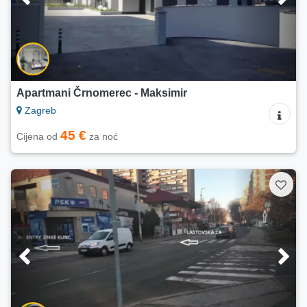
Apartmani Črnomerec - Maksimir
Zagreb
45 €
Cijena od
za noć