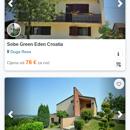
Sobe Green Eden Croatia
Duga Resa
78 €
Cijena od
za noć