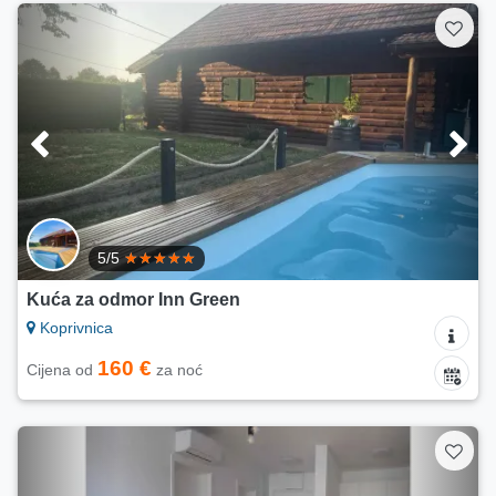
5/5
Kuća za odmor Inn Green
Koprivnica
160 €
Cijena od
za noć