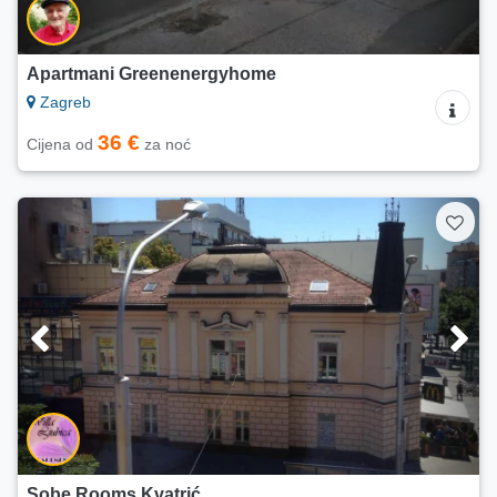
Apartmani Greenenergyhome
Zagreb
36 €
Cijena od
za noć
Sobe Rooms Kvatrić