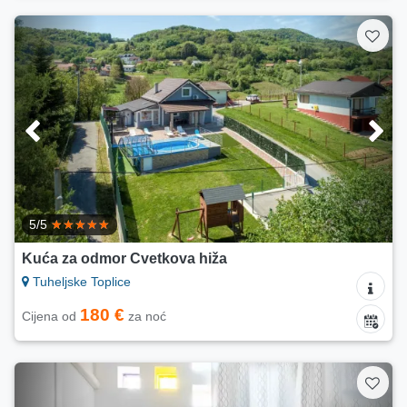
5/5
Kuća za odmor Cvetkova hiža
Tuheljske Toplice
180 €
Cijena od
za noć