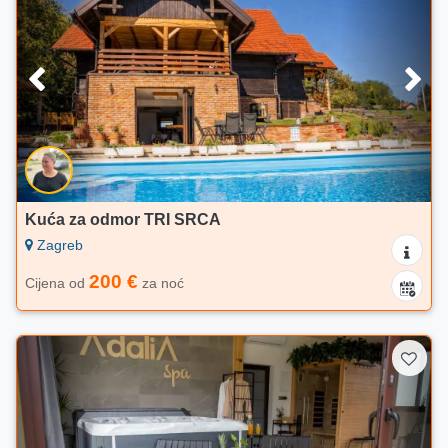
Kuća za odmor TRI SRCA
Zagreb
200 €
Cijena od
za noć