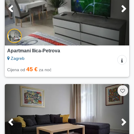
Apartmani Ilica-Petrova
Zagreb
45 €
Cijena od
za noć