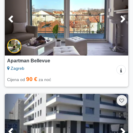
Apartman Bellevue
Zagreb
90 €
Cijena od
za noć