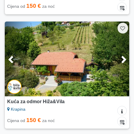
150 €
Cijena od
za noć
Kuća za odmor Hiža&Vila
Krapina
150 €
Cijena od
za noć