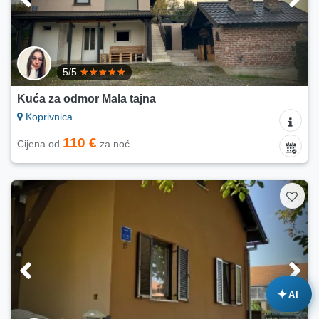
5/5
Kuća za odmor Mala tajna
Koprivnica
110 €
Cijena od
za noć
✦
AI