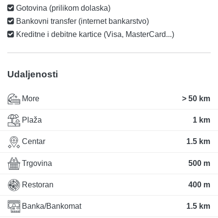
Gotovina (prilikom dolaska)
Bankovni transfer (internet bankarstvo)
Kreditne i debitne kartice (Visa, MasterCard...)
Udaljenosti
More
> 50 km
Plaža
1 km
Centar
1.5 km
Trgovina
500 m
Restoran
400 m
Banka/Bankomat
1.5 km