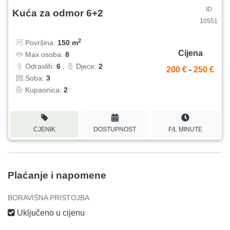
ID
Kuća za odmor 6+2
10551
2
Površina:
150 m
Cijena
Max osoba:
8
Odraslih:
6
,
Djece:
2
200 €
-
250 €
Soba:
3
Kupaonica:
2
CJENIK
DOSTUPNOST
F/L MINUTE
Plaćanje i napomene
BORAVIŠNA PRISTOJBA
Uključeno u cijenu