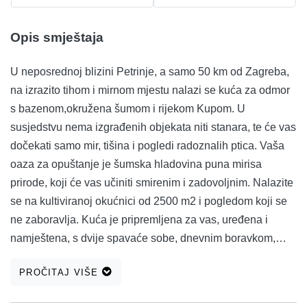
Opis smještaja
U neposrednoj blizini Petrinje, a samo 50 km od Zagreba,
na izrazito tihom i mirnom mjestu nalazi se kuća za odmor
s bazenom,okružena šumom i rijekom Kupom. U
susjedstvu nema izgrađenih objekata niti stanara, te će vas
dočekati samo mir, tišina i pogledi radoznalih ptica. Vaša
oaza za opuštanje je šumska hladovina puna mirisa
prirode, koji će vas učiniti smirenim i zadovoljnim. Nalazite
se na kultiviranoj okućnici od 2500 m2 i pogledom koji se
ne zaboravlja. Kuća je pripremljena za vas, uređena i
namještena, s dvije spavaće sobe, dnevnim boravkom,
kuhinjom, dva kupatila, a za uživanje imate tri velike
PROČITAJ VIŠE
terase. U sobama se nalaze po tri ležaja, od toga jedan
bračni, te u dnevnom boravku dva pomoćna ležaja.