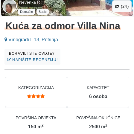
Nevenka R .
(24)
Domaćin
Basic
Kuća za odmor Villa Nina
Vinogradi II 13, Petrinja
BORAVILI STE OVDJE?
NAPIŠITE RECENZIJU!
KATEGORIZACIJA
KAPACITET
6
osoba
POVRŠINA OBJEKTA
POVRŠINA OKUĆNICE
2
2
150
m
2500
m