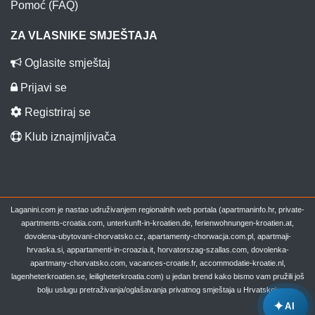
Pomoć (FAQ)
ZA VLASNIKE SMJEŠTAJA
Oglasite smještaj
Prijavi se
Registriraj se
Klub iznajmljivača
Laganini.com je nastao udruživanjem regionalnih web portala (apartmaninfo.hr, private-
apartments-croatia.com, unterkunft-in-kroatien.de, ferienwohnungen-kroatien.at,
dovolena-ubytovani-chorvatsko.cz, apartamenty-chorwacja.com.pl, apartmaji-
hrvaska.si, appartamenti-in-croazia.it, horvatorszag-szallas.com, dovolenka-
apartmany-chorvatsko.com, vacances-croatie.fr, accommodatie-kroatie.nl,
lagenheterkroatien.se, leiligheterkroatia.com) u jedan brend kako bismo vam pružili još
bolju uslugu pretraživanja/oglašavanja privatnog smještaja u Hrvatskoj.
✦
AI