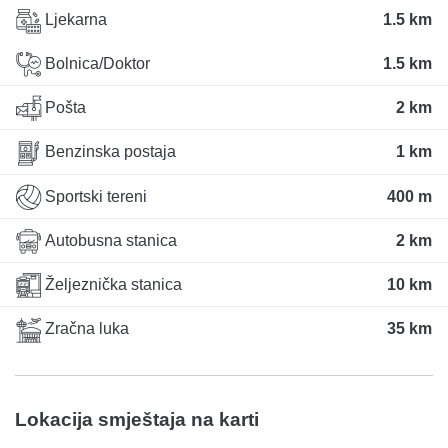
Ljekarna
1.5 km
Bolnica/Doktor
1.5 km
Pošta
2 km
Benzinska postaja
1 km
Sportski tereni
400 m
Autobusna stanica
2 km
Željeznička stanica
10 km
Zračna luka
35 km
Lokacija smještaja na karti