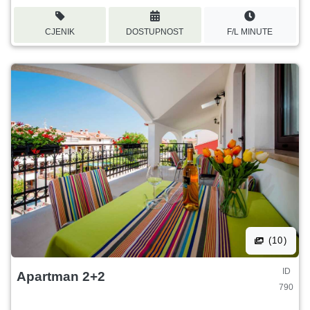
CJENIK
DOSTUPNOST
F/L MINUTE
(10)
ID
Apartman 2+2
790