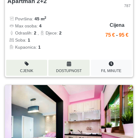
Apartman 2+2
787
2
Površina:
45 m
Cijena
Max osoba:
4
Odraslih:
2
,
Djece:
2
75 €
-
95 €
Soba:
1
Kupaonica:
1
CJENIK
DOSTUPNOST
F/L MINUTE