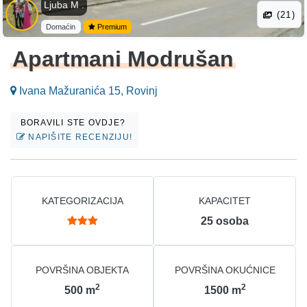
Ljuba M .
(21)
Domaćin
Premium
Apartmani Modrušan
Ivana Mažuranića 15, Rovinj
BORAVILI STE OVDJE?
NAPIŠITE RECENZIJU!
KATEGORIZACIJA
KAPACITET
25
osoba
POVRŠINA OBJEKTA
POVRŠINA OKUĆNICE
2
2
500
m
1500
m