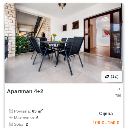
(12)
ID
Apartman 4+2
786
2
Površina:
65 m
Cijena
Max osoba:
6
100 €
-
150 €
Soba:
2