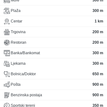
More
300 m
Plaža
300 m
Centar
1 km
Trgovina
200 m
Restoran
200 m
Banka/Bankomat
300 m
Ljekarna
300 m
Bolnica/Doktor
650 m
Pošta
900 m
Benzinska postaja
900 m
Sportski tereni
350 m