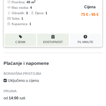
2
Površina:
45 m
Cijena
Max osoba:
4
Odraslih:
3
,
Djece:
1
75 €
-
95 €
Soba:
1
Kupaonica:
1
CJENIK
DOSTUPNOST
F/L MINUTE
Plaćanje i napomene
BORAVIŠNA PRISTOJBA
Uključeno u cijenu
PRIJAVA
od
14:00
sati