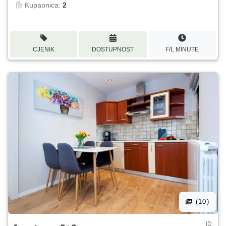
Kupaonica:
2
CJENIK
DOSTUPNOST
F/L MINUTE
(10)
ID