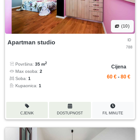
(10)
ID
Apartman studio
788
2
Površina:
35 m
Cijena
Max osoba:
2
60 €
-
80 €
Soba:
1
Kupaonica:
1
CJENIK
DOSTUPNOST
F/L MINUTE