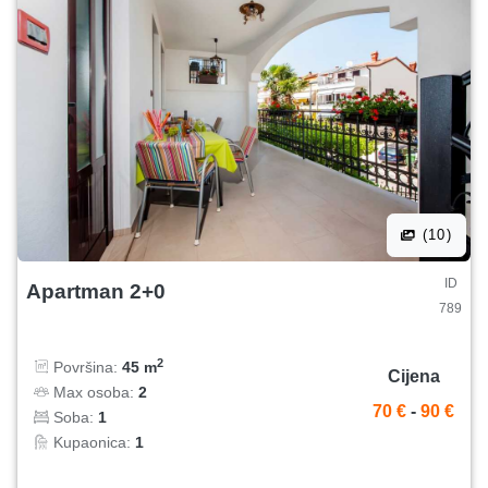
(10)
ID
Apartman 2+0
789
2
Površina:
45 m
Cijena
Max osoba:
2
70 €
-
90 €
Soba:
1
Kupaonica:
1