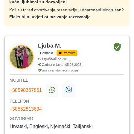
kućni ljubimci su dozvoljeni.
Koji su uvjeti otkazivanja rezervacije u Apartmani Modrušan?
Fleksibilni uvjeti otkazivanja rezervacije
Ljuba M.
Domaćin
Premium
Oglašivač od 2013.
Zadnja prijava : 05.08.2026.
Verificiran domaćin i oglas
MOBITEL
+38598367861
TELEFON
+38552813634
GOVORIMO
Hrvatski, Engleski, Njemački, Talijanski