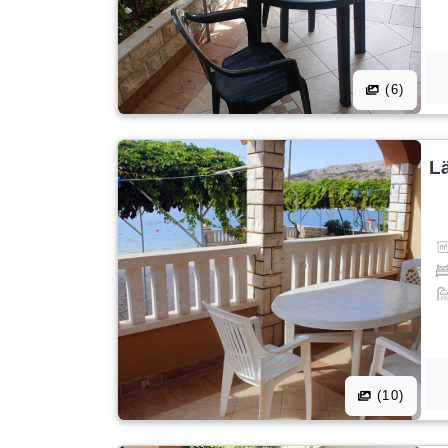
(6)
L
(10)