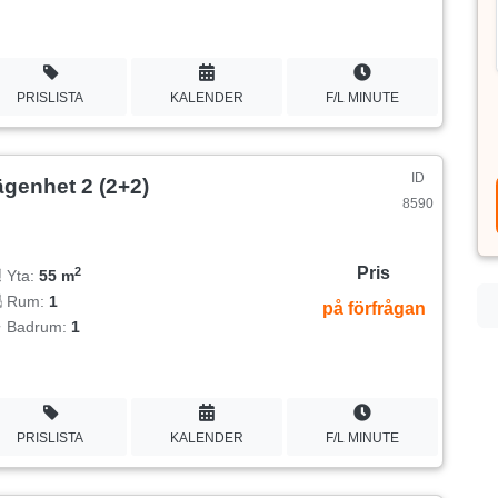
PRISLISTA
KALENDER
F/L MINUTE
ID
ägenhet 2 (2+2)
8590
Pris
2
Yta:
55 m
Rum:
1
på förfrågan
Badrum:
1
PRISLISTA
KALENDER
F/L MINUTE