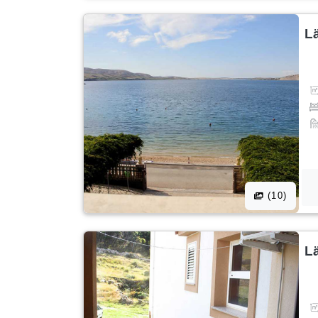
L
(10)
L