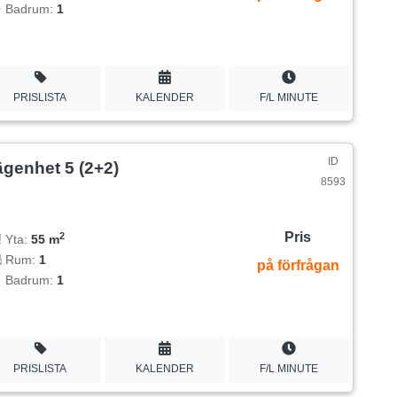
Badrum:
1
PRISLISTA
KALENDER
F/L MINUTE
ID
ägenhet 5 (2+2)
8593
Pris
2
Yta:
55 m
Rum:
1
på förfrågan
Badrum:
1
PRISLISTA
KALENDER
F/L MINUTE