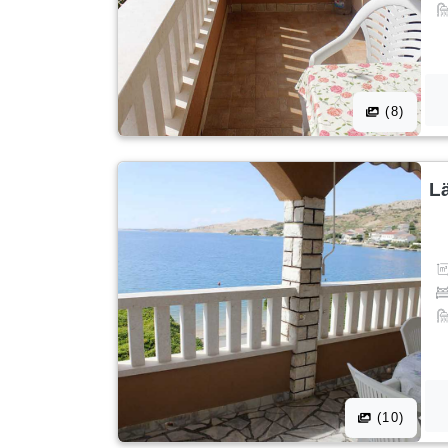
(8)
L
(10)