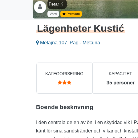
Petar K .
Värd
Premium
Lägenheter Kustić
Metajna 107, Pag - Metajna
KATEGORISERING
KAPACITET
35
personer
Boende beskrivning
I den centrala delen av ön, i en skyddad vik i P
känt för sina sandstränder och vikar och kristallklart vatten. På nordvästern är M