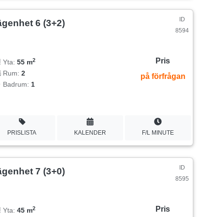
ID
ägenhet 6 (3+2)
8594
Pris
2
Yta:
55 m
Rum:
2
på förfrågan
Badrum:
1
PRISLISTA
KALENDER
F/L MINUTE
ID
ägenhet 7 (3+0)
8595
Pris
2
Yta:
45 m