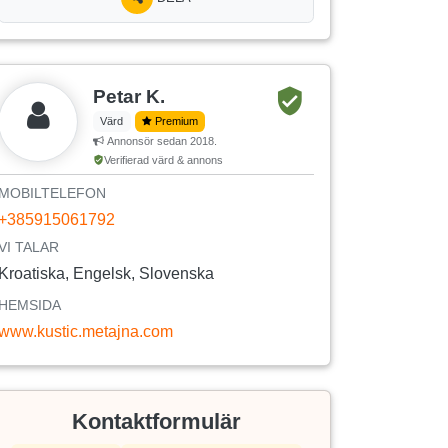
Petar K.
Värd
Premium
Annonsör sedan 2018.
Verifierad värd & annons
MOBILTELEFON
+385915061792
VI TALAR
Kroatiska, Engelsk, Slovenska
HEMSIDA
www.kustic.metajna.com
Kontaktformulär