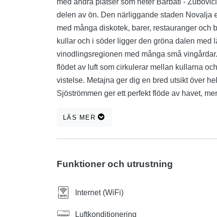
med andra platser som heter Barbati - Zubovići
delen av ön. Den närliggande staden Novalja erb
med många diskotek, barer, restauranger och butiker. Metajna ligger direkt vid havet och 
kullar och i söder ligger den gröna dalen med låg mede
vinodlingsregionen med många små vingårdar. Under heta sommarmånader ger det kontinuerli
flödet av luft som cirkulerar mellan kullarna oc
vistelse. Metajna ger dig en bred utsikt över hela Pagabukten och bortom. Havet är kristallklart och rent.
Sjöströmmen ger ett perfekt flöde av havet, men 
aldrig blir för kallt eller för varmt. I Metajna hittar du alla typer av rätter, mestadels skaldjur - alla typer av
LÄS MER
fisk som fångats av de lokala fiskarna. Du kan också 
steg kan du dricka inhemskt vin, vilket är stolt
brandy och sherry och hälsosamt hemlagat te, druvor, fikon ... Det största
vänliga värdarna som alltid står till ditt förfogan
Funktioner och utrustning
Internet (WiFi)
Luftkonditionering