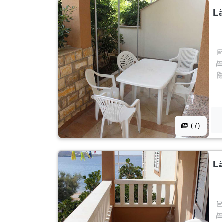
L
(7)
L