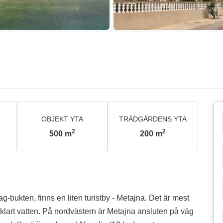
OBJEKT YTA
TRÄDGÅRDENS YTA
2
2
500
m
200
m
ag-bukten, finns en liten turistby - Metajna. Det är mest
etajna ansluten på väg