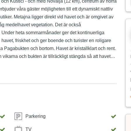
 och Kustići - och med Novalja (12 km), centrum av norra
juder våra gäster möjligheten till ett dynamiskt nattliv
är omgivet av
lhavet vegetation. Det är också
ga
h havet, friskhet och ger boende och turister en roligare
vikarna och bukten är tillräckligt stängda så att havet
njuta av skaldjur, lamm, skinka, ost ... Vid varje
 över alla hus i Metajna, och det finns även hemlagad
 värdet av Metajna är de
de.
Parkering
TV