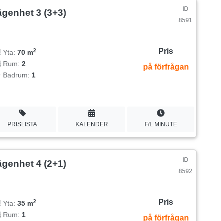
ID
ägenhet 3 (3+3)
8591
Pris
2
Yta:
70 m
Rum:
2
på förfrågan
Badrum:
1
PRISLISTA
KALENDER
F/L MINUTE
ID
ägenhet 4 (2+1)
8592
Pris
2
Yta:
35 m
Rum:
1
på förfrågan