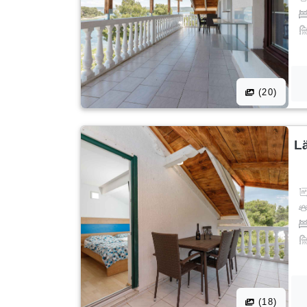
(20)
L
(18)