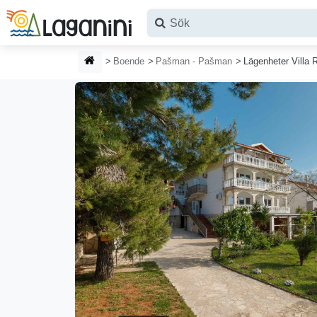
Hoppa till huvudinnehållet
HEMSIDA
Boende
Pašman - Pašman
Lägenheter Villa 