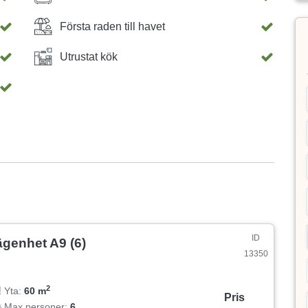
Första raden till havet
Utrustat kök
ID
ägenhet A9 (6)
13350
2
Yta:
60 m
Pris
Max personer:
6