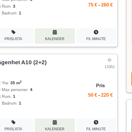
75 €
-
260 €
Rum:
3
Badrum:
1
PRISLISTA
KALENDER
F/L MINUTE
ID
ägenhet A10 (2+2)
13351
2
Yta:
35 m
Pris
Max personer:
4
50 €
-
220 €
Rum:
1
Badrum:
1
PRISLISTA
KALENDER
F/L MINUTE