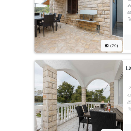
(20)
L