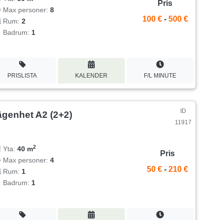
Pris
Max personer:
8
100 €
-
500 €
Rum:
2
Badrum:
1
PRISLISTA
KALENDER
F/L MINUTE
ID
ägenhet A2 (2+2)
11917
2
Yta:
40 m
Pris
Max personer:
4
50 €
-
210 €
Rum:
1
Badrum:
1