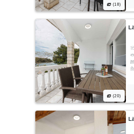
(18)
L
(20)
L