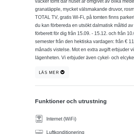
vacker tomt där huset är omgivet av olika mede
granatäpple, mycket välsmakande druvor, rosma
TOTAL TV, gratis Wi-Fi, på tomten finns parkering
du kan förbereda en utsökt dalmatisk måltid av 
förberett för dig från 15.09. - 15.12. och från 
semester från den hektiska vardagen: från € 119
månads vistelse. Mot en extra avgift erbjuder vi ä
lägenheten. Vi erbjuder även cykel- och elcyke
det autentiska medelhavsklimatet och den vack
LÄS MER
Funktioner och utrustning
Internet (WiFi)
Luftkonditionering