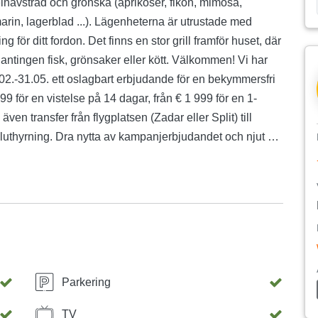
lhavsträd och grönska (aprikoser, fikon, mimosa,
rin, lagerblad ...). Lägenheterna är utrustade med
 för ditt fordon. Det finns en stor grill framför huset, där
antingen fisk, grönsaker eller kött. Välkommen! Vi har
10.02.-31.05. ett oslagbart erbjudande för en bekymmersfri
9 för en vistelse på 14 dagar, från € 1 999 för en 1-
ven transfer från flygplatsen (Zadar eller Split) till
luthyrning. Dra nytta av kampanjerbjudandet och njut av
ra ön!
Parkering
TV