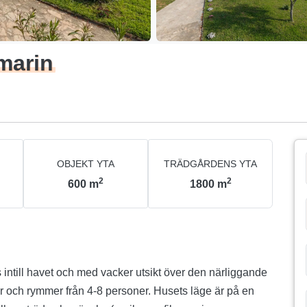
marin
OBJEKT YTA
TRÄDGÅRDENS YTA
2
2
600
m
1800
m
 intill havet och med vacker utsikt över den närliggande
r och rymmer från 4-8 personer. Husets läge är på en