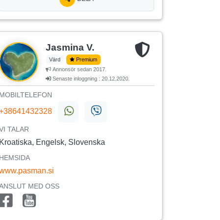
Jasmina V.
Värd
Premium
Annonsör sedan 2017.
Senaste inloggning : 20.12.2020.
MOBILTELEFON
+38641432328
VI TALAR
Kroatiska, Engelsk, Slovenska
HEMSIDA
www.pasman.si
ANSLUT MED OSS