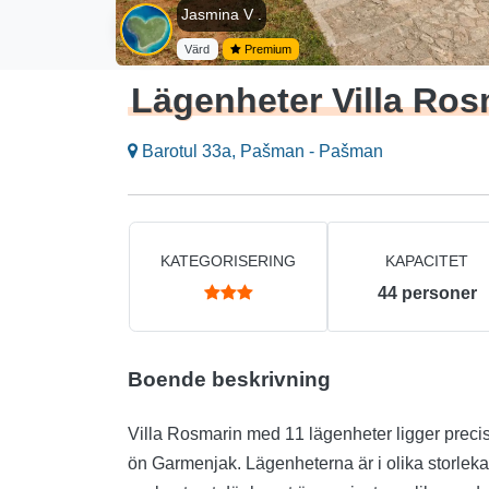
Jasmina V .
Värd
Premium
Lägenheter Villa Ros
Barotul 33a, Pašman - Pašman
KATEGORISERING
KAPACITET
44
personer
Boende beskrivning
Villa Rosmarin med 11 lägenheter ligger precis
ön Garmenjak. Lägenheterna är i olika storleka