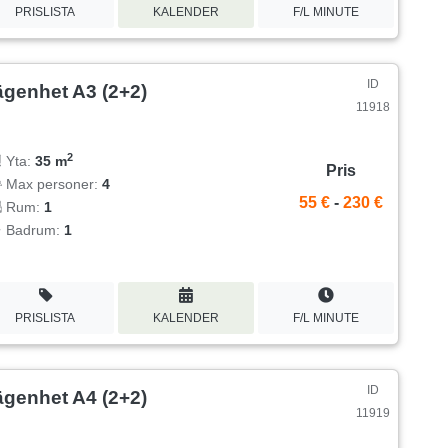
PRISLISTA
KALENDER
F/L MINUTE
ID
ägenhet A3 (2+2)
11918
2
Yta:
35 m
Pris
Max personer:
4
55 €
-
230 €
Rum:
1
Badrum:
1
PRISLISTA
KALENDER
F/L MINUTE
ID
ägenhet A4 (2+2)
11919