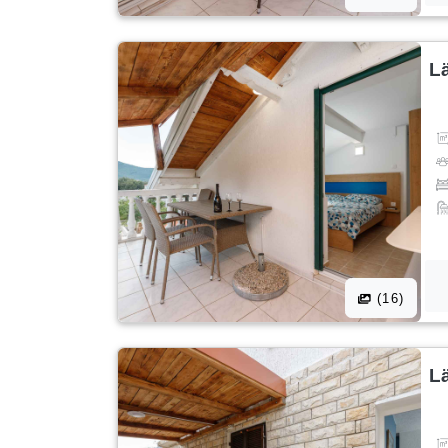
L
(16)
L