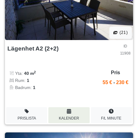
(21)
ID
Lägenhet A2 (2+2)
11908
Pris
2
Yta:
40 m
Rum:
1
55 €
-
230 €
Badrum:
1
PRISLISTA
KALENDER
F/L MINUTE