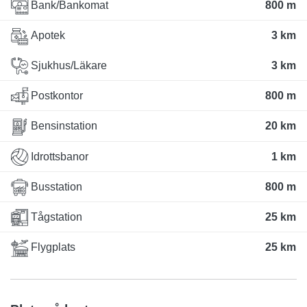
Bank/Bankomat
800 m
Apotek
3 km
Sjukhus/Läkare
3 km
Postkontor
800 m
Bensinstation
20 km
Idrottsbanor
1 km
Busstation
800 m
Tågstation
25 km
Flygplats
25 km