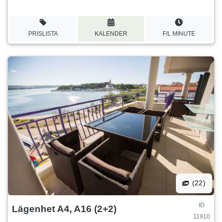
PRISLISTA
KALENDER
F/L MINUTE
(22)
ID
Lägenhet A4, A16 (2+2)
11910