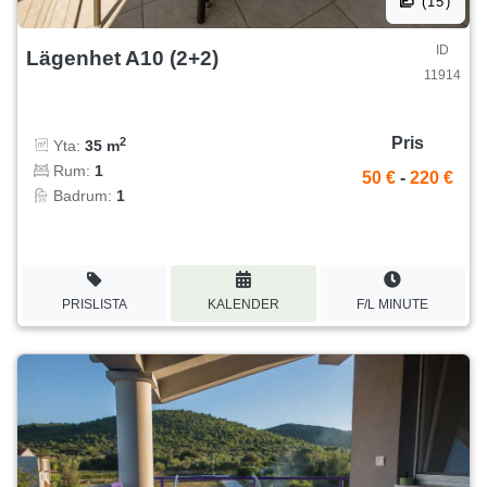
(15)
ID
Lägenhet A10 (2+2)
11914
Pris
2
Yta:
35 m
Rum:
1
50 €
-
220 €
Badrum:
1
PRISLISTA
KALENDER
F/L MINUTE