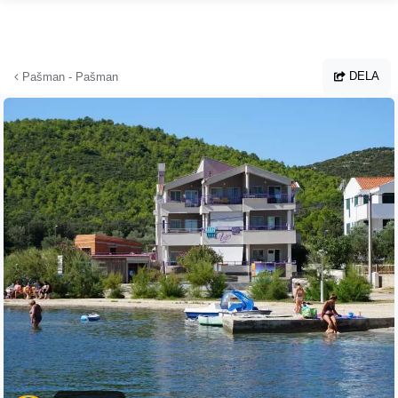
Hoppa till huvudinnehållet
DELA
Pašman - Pašman