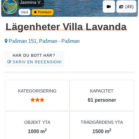
Jasmina V .
(49)
Värd
Premium
Lägenheter Villa Lavanda
Pašman 151, Pašman - Pašman
HAR DU BOTT HÄR?
SKRIV EN RECENSION!
KATEGORISERING
KAPACITET
61
personer
OBJEKT YTA
TRÄDGÅRDENS YTA
2
2
1000
m
1500
m