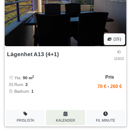
(15)
ID
Lägenhet A13 (4+1)
11915
Pris
2
Yta:
90 m
Rum:
2
70 €
-
260 €
Badrum:
1
PRISLISTA
KALENDER
F/L MINUTE