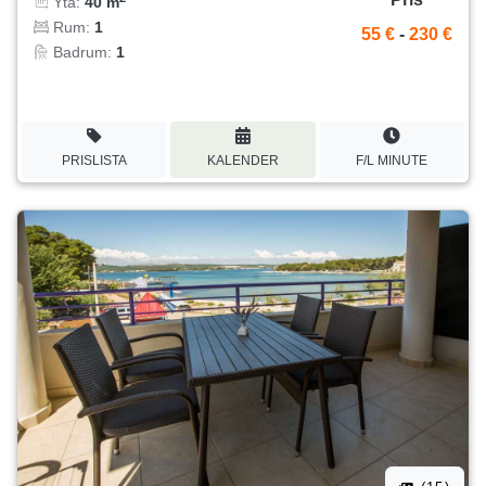
Yta:
40 m
Rum:
1
55 €
-
230 €
Badrum:
1
PRISLISTA
KALENDER
F/L MINUTE