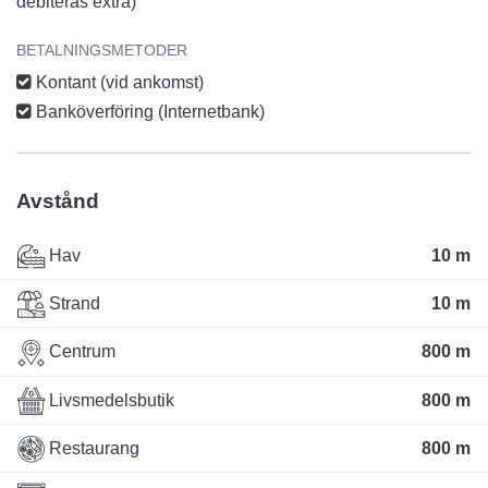
debiteras extra)
BETALNINGSMETODER
Kontant (vid ankomst)
Banköverföring (Internetbank)
Avstånd
Hav
10 m
Strand
10 m
Centrum
800 m
Livsmedelsbutik
800 m
Restaurang
800 m