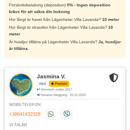
Förskottsbetalning (deposition)
0% - Ingen deposition
krävs för att säkra din bokning
Hur långt är havet från Lägenheter Villa Lavanda?
10 meter
Hur långt är stranden från Lägenheter Villa Lavanda?
10
meter
Är husdjur tillåtna på Lägenheter Villa Lavanda?
Ja, husdjur
är tillåtna.
Jasmina V.
Värd
Premium
Annonsör sedan 2017.
Senaste inloggning : 20.12.2020.
MOBILTELEFON
+38641432328
VI TALAR