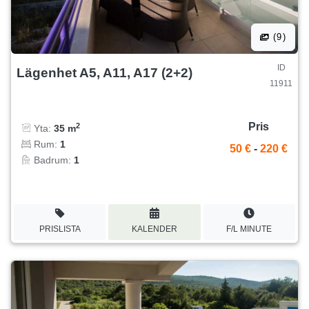
(9)
ID
Lägenhet A5, A11, A17 (2+2)
11911
Pris
2
Yta:
35 m
Rum:
1
50 €
-
220 €
Badrum:
1
PRISLISTA
KALENDER
F/L MINUTE