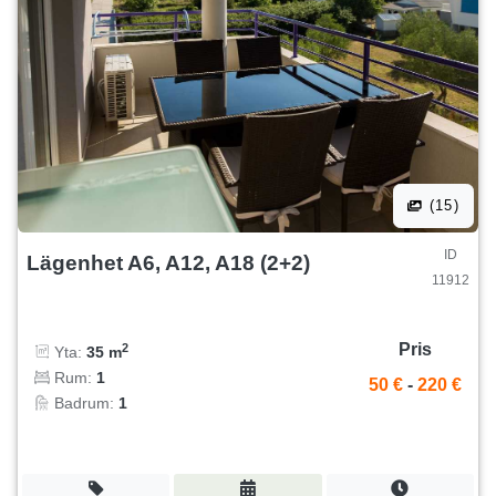
(15)
ID
Lägenhet A6, A12, A18 (2+2)
11912
Pris
2
Yta:
35 m
Rum:
1
50 €
-
220 €
Badrum:
1