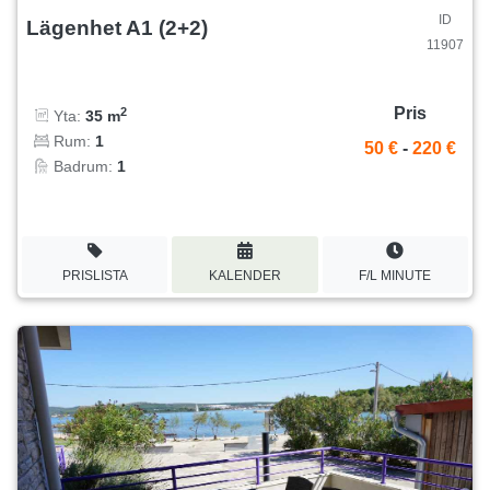
ID
Lägenhet A1 (2+2)
11907
Pris
2
Yta:
35 m
Rum:
1
50 €
-
220 €
Badrum:
1
PRISLISTA
KALENDER
F/L MINUTE