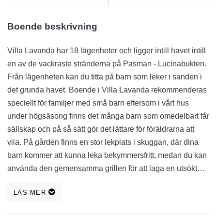
Boende beskrivning
Villa Lavanda har 18 lägenheter och ligger intill havet intill
en av de vackraste stränderna på Pasman - Lucinabukten.
Från lägenheten kan du titta på barn som leker i sanden i
det grunda havet. Boende i Villa Lavanda rekommenderas
speciellt för familjer med små barn eftersom i vårt hus
under högsäsong finns det många barn som omedelbart får
sällskap och på så sätt gör det lättare för föräldrarna att
vila. På gården finns en stor lekplats i skuggan, där dina
barn kommer att kunna leka bekymmersfritt, medan du kan
använda den gemensamma grillen för att laga en utsökt
måltid. Varje lägenhet har sin egen privata täckta terrass
LÄS MER
med utsikt över havet, kabel-TV, gratis Wi-Fi och säker
parkering. Villa Lavanda är öppet året runt! Välkommen! Vi