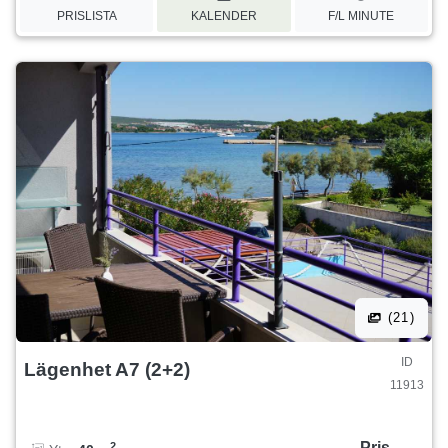
PRISLISTA
KALENDER
F/L MINUTE
(21)
ID
Lägenhet A7 (2+2)
11913
Pris
2