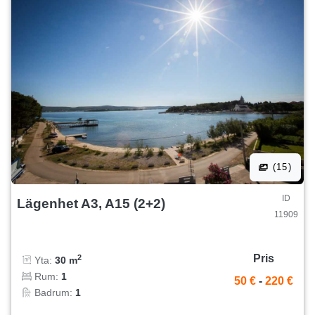
(15)
ID
Lägenhet A3, A15 (2+2)
11909
Pris
2
Yta:
30 m
Rum:
1
50 €
-
220 €
Badrum:
1