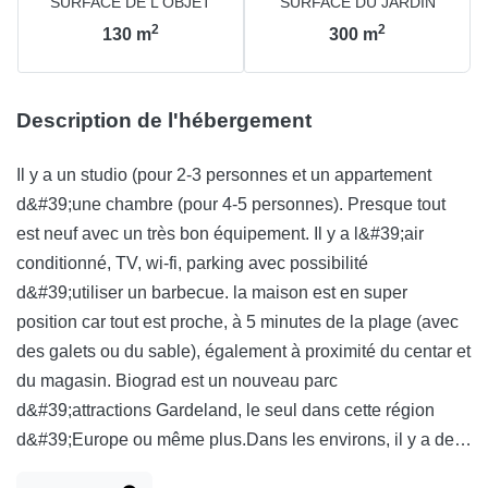
SURFACE DE L'OBJET
SURFACE DU JARDIN
2
2
130
m
300
m
Description de l'hébergement
Il y a un studio (pour 2-3 personnes et un appartement
d&#39;une chambre (pour 4-5 personnes). Presque tout
est neuf avec un très bon équipement. Il y a l&#39;air
conditionné, TV, wi-fi, parking avec possibilité
d&#39;utiliser un barbecue. la maison est en super
position car tout est proche, à 5 minutes de la plage (avec
des galets ou du sable), également à proximité du centar et
du magasin. Biograd est un nouveau parc
d&#39;attractions Gardeland, le seul dans cette région
d&#39;Europe ou même plus.Dans les environs, il y a des
parcs nationaux :Kornati,lac Vransko,Paklenica te