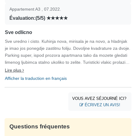
Appartement A3 , 07.2022.
Évaluation:(5/5)
Sve odlicno
Sve uredno i cisto. Kuhinja nova, mirisala je na novo, a hladnjak
je imao jos ponegdje zastitnu foliju. Dovoljne kvadrature za dvoje.
Parking super, ispod prozora apartmana tako da mozete gledati
limenog ljubimca stalno ukoliko to zelite. Turisticki vlakic prolazi
ulicom. Nema previse prometa, samo ponekad tijekom dana kada
Lire plus
ljudi idu na plazu se dogodila kratkotrajna guzvica. Vlasnici su
Afficher la traduction en français
ljubazni i usluzni ako nesto treba, a inace gotovo da ih ne morate
ni vidjeti jer vam nece smetati. Sve super, preporuka svima.
VOUS AVEZ SÉJOURNÉ ICI?
ÉCRIVEZ UN AVIS!
Questions fréquentes