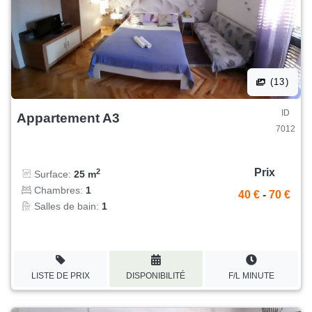
(13)
ID
Appartement A3
7012
Prix
2
Surface:
25 m
Chambres:
1
40 €
-
70 €
Salles de bain:
1
LISTE DE PRIX
DISPONIBILITÉ
F/L MINUTE