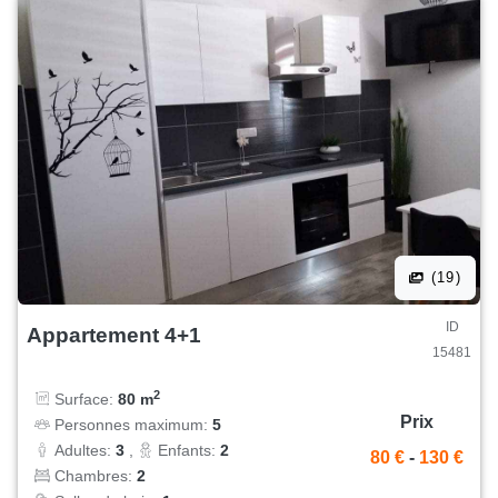
(19)
ID
Appartement 4+1
15481
2
Surface:
80 m
Prix
Personnes maximum:
5
Adultes:
3
,
Enfants:
2
80 €
-
130 €
Chambres:
2