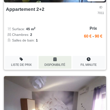
ID
Appartement 2+2
7011
Prix
2
Surface:
45 m
Chambres:
2
60 €
-
90 €
Salles de bain:
1
LISTE DE PRIX
DISPONIBILITÉ
F/L MINUTE