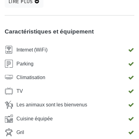
LIRE PLUS
cascades de Krka.Mais c&#39;est le meilleur que vous
veniez et voyez par vous-même, je ne peux que vous dire
BIENVENUE !
Caractéristiques et équipement
Internet (WiFi)
Parking
Climatisation
TV
Les animaux sont les bienvenus
Cuisine équipée
Gril