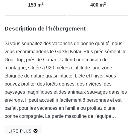
2
2
150
m
400
m
Description de l'hébergement
Si vous souhaitez des vacances de bonne qualité, nous
vous recommandons le Gorski Kotar. Plus précisément, le
Goat Top, près de Cabar. Il attend une maison de
montagne, située à 920 mètres d'altitude, une zone
éloignée de nature quasi intacte. L'été et l'hiver, vous
pouvez profiter des forêts denses, des rivières, des
paysages magnifiques et des animaux sauvages dans les
environs. Il peut accueillir facilement 8 personnes et est
parfait pour les vacances en famille ou profitez d'une
bonne compagnie. La partie masculine de l'équipe
appréciera certainement la salle avec billard et mini-bar. Je
LIRE PLUS
ne veux pas faire de cuisine, un restaurant à proximité