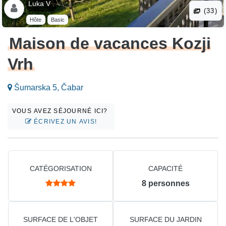
Luka V .
(33)
Hôte
Basic
Maison de vacances Kozji
Vrh
Šumarska 5, Čabar
VOUS AVEZ SÉJOURNÉ ICI?
ÉCRIVEZ UN AVIS!
CATÉGORISATION
CAPACITÉ
8
personnes
SURFACE DE L'OBJET
SURFACE DU JARDIN