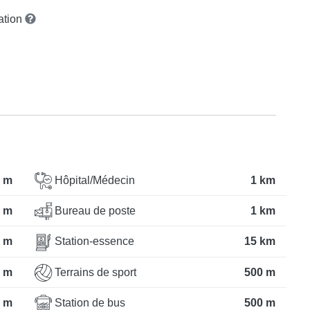
vation
 m
Hôpital/Médecin
1 km
 m
Bureau de poste
1 km
 m
Station-essence
15 km
 m
Terrains de sport
500 m
 m
Station de bus
500 m