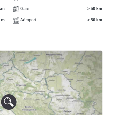
km
Gare
> 50 km
 m
Aéroport
> 50 km