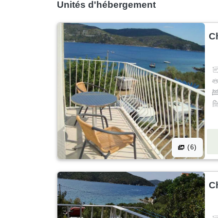
Unités d'hébergement
C
(6)
C