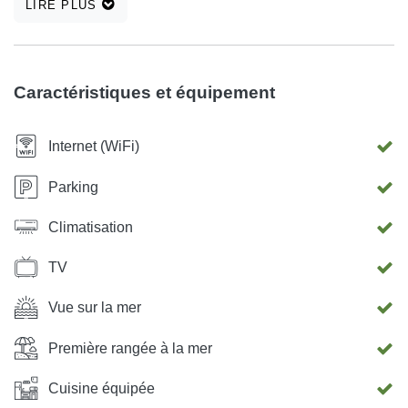
LIRE PLUS
visiter et les lieux connus.
Caractéristiques et équipement
Internet (WiFi)
Parking
Climatisation
TV
Vue sur la mer
Première rangée à la mer
Cuisine équipée