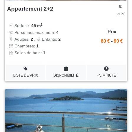
ID
Appartement 2+2
5767
2
Surface:
45 m
Prix
Personnes maximum:
4
Adultes:
2
,
Enfants:
2
60 €
-
90 €
Chambres:
1
Salles de bain:
1
LISTE DE PRIX
DISPONIBILITÉ
F/L MINUTE