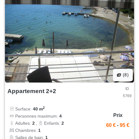
(8)
ID
Appartement 2+2
5769
2
Surface:
40 m
Prix
Personnes maximum:
4
Adultes:
2
,
Enfants:
2
60 €
-
95 €
Chambres:
1
Salles de bain:
1