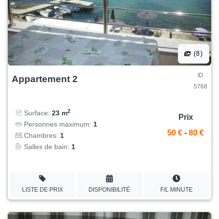
(8)
ID
Appartement 2
5768
2
Surface:
23 m
Prix
Personnes maximum:
1
50 €
-
80 €
Chambres:
1
Salles de bain:
1
LISTE DE PRIX
DISPONIBILITÉ
F/L MINUTE