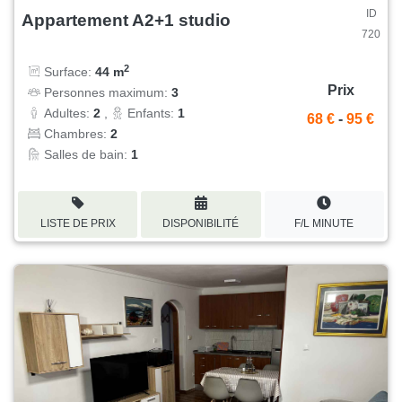
ID
Appartement A2+1 studio
720
2
Surface:
44 m
Prix
Personnes maximum:
3
Adultes:
2
,
Enfants:
1
68 €
-
95 €
Chambres:
2
Salles de bain:
1
LISTE DE PRIX
DISPONIBILITÉ
F/L MINUTE