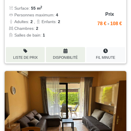
2
Surface:
55 m
Prix
Personnes maximum:
4
Adultes:
2
,
Enfants:
2
78 €
-
108 €
Chambres:
2
Salles de bain:
1
LISTE DE PRIX
DISPONIBILITÉ
F/L MINUTE