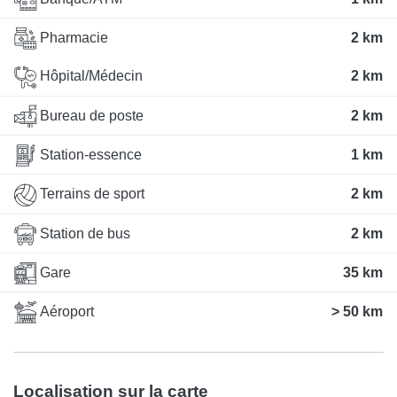
Pharmacie
2 km
Hôpital/Médecin
2 km
Bureau de poste
2 km
Station-essence
1 km
Terrains de sport
2 km
Station de bus
2 km
Gare
35 km
Aéroport
> 50 km
Localisation sur la carte