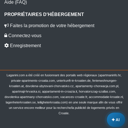
Aide (FAQ)
PROPRIÉTAIRES D'HÉBERGEMENT
Faites la promotion de votre hébergement
Connectez-vous
Enregistrement
Laganini.com a été créé en fusionnant des portails web régionaux (apartmaninfo.hr,
private-apartments-croatia.com, unterkunft-in-kroatien.de, ferienwohnungen-
kroatien.at, dovolena-ubytovani-chorvatsko.cz, apartamenty-chorwacja.com.pl,
apartmaji-hrvaska.si, appartamenti-in-croazia.it, horvatorszag-szallas.com,
dovolenka-apartmany-chorvatsko.com, vacances-croatie.fr, accommodatie-kroatie.nl,
lagenheterkroatien.se, leiligheterkroatia.com) en une seule marque afin de vous offrir
un service encore meilleur pour la recherche/la publicité de logements privés en
Croatie.
✦
AI