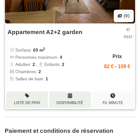
(9)
ID
Appartement A2+2 garden
8942
2
Surface:
65 m
Prix
Personnes maximum:
4
Adultes:
2
,
Enfants:
2
82 €
-
108 €
Chambres:
2
Salles de bain:
1
LISTE DE PRIX
DISPONIBILITÉ
F/L MINUTE
Paiement et conditions de réservation