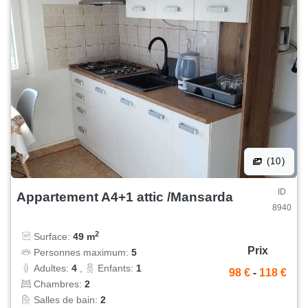
(10)
ID
Appartement A4+1 attic /Mansarda
8940
2
Surface:
49 m
Prix
Personnes maximum:
5
Adultes:
4
,
Enfants:
1
98 €
-
118 €
Chambres:
2
Salles de bain:
2