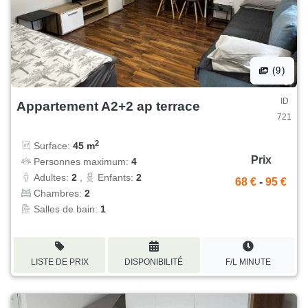
(9)
ID
Appartement A2+2 ap terrace
721
2
Surface:
45 m
Prix
Personnes maximum:
4
Adultes:
2
,
Enfants:
2
68 €
-
95 €
Chambres:
2
Salles de bain:
1
LISTE DE PRIX
DISPONIBILITÉ
F/L MINUTE