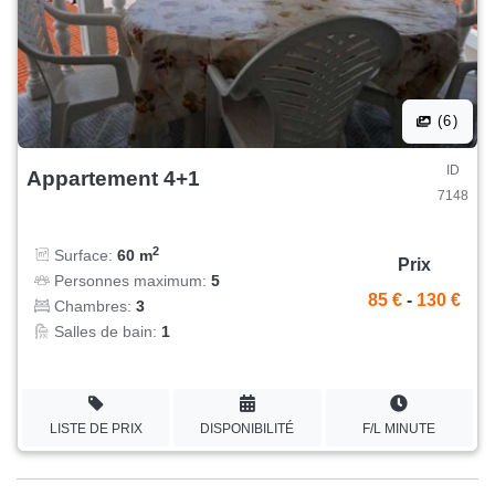
(6)
ID
Appartement 4+1
7148
2
Surface:
60 m
Prix
Personnes maximum:
5
85 €
-
130 €
Chambres:
3
Salles de bain:
1
LISTE DE PRIX
DISPONIBILITÉ
F/L MINUTE