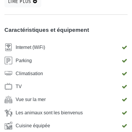
LIRE PLUS
restaurants, bars et installations de sortie dans la région
(environ 200 m). est à payer 25 euros, la consommation
d'électricité et d'eau (eau potable) et le chauffage sont
inclus dans le prix.
Caractéristiques et équipement
Internet (WiFi)
Parking
Climatisation
TV
Vue sur la mer
Les animaux sont les bienvenus
Cuisine équipée