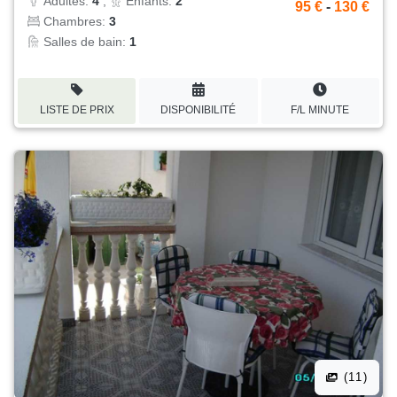
Adultes:
4
,
Enfants:
2
95 €
-
130 €
Chambres:
3
Salles de bain:
1
LISTE DE PRIX
DISPONIBILITÉ
F/L MINUTE
(11)