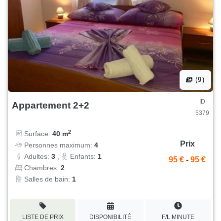
(9)
ID
Appartement 2+2
5379
2
Surface:
40 m
Prix
Personnes maximum:
4
Adultes:
3
,
Enfants:
1
95 €
-
95 €
Chambres:
2
Salles de bain:
1
LISTE DE PRIX
DISPONIBILITÉ
F/L MINUTE