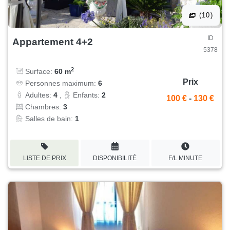
(10)
ID
Appartement 4+2
5378
2
Surface:
60 m
Prix
Personnes maximum:
6
Adultes:
4
,
Enfants:
2
100 €
-
130 €
Chambres:
3
Salles de bain:
1
LISTE DE PRIX
DISPONIBILITÉ
F/L MINUTE