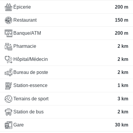
Épicerie
200 m
Restaurant
150 m
Banque/ATM
200 m
Pharmacie
2 km
Hôpital/Médecin
2 km
Bureau de poste
2 km
Station-essence
1 km
Terrains de sport
3 km
Station de bus
2 km
Gare
30 km