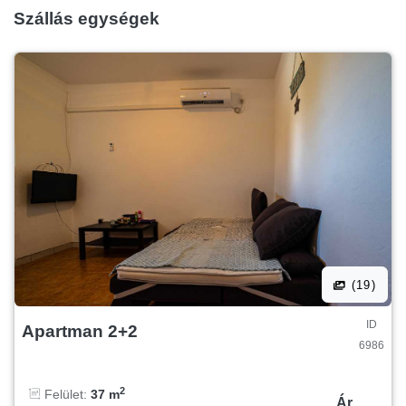
Szállás egységek
(19)
ID
Apartman 2+2
6986
2
Felület:
37 m
Ár