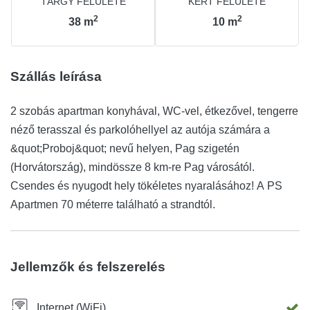
TÁRGY FELÜLETE
KERT FELÜLETE
2
2
38
m
10
m
Szállás leírása
2 szobás apartman konyhával, WC-vel, étkezővel, tengerre
néző terasszal és parkolóhellyel az autója számára a
&quot;Proboj&quot; nevű helyen, Pag szigetén
(Horvátország), mindössze 8 km-re Pag városától.
Csendes és nyugodt hely tökéletes nyaralásához! A PS
Apartmen 70 méterre található a strandtól.
Jellemzők és felszerelés
Internet (WiFi)