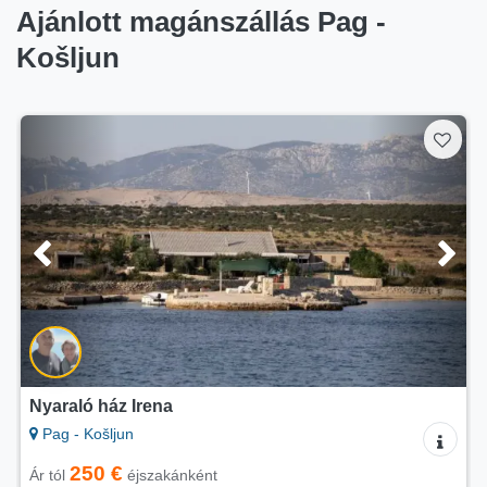
Ajánlott magánszállás Pag -
Košljun
Nyaraló ház Irena
Pag - Košljun
250 €
Ár tól
éjszakánként