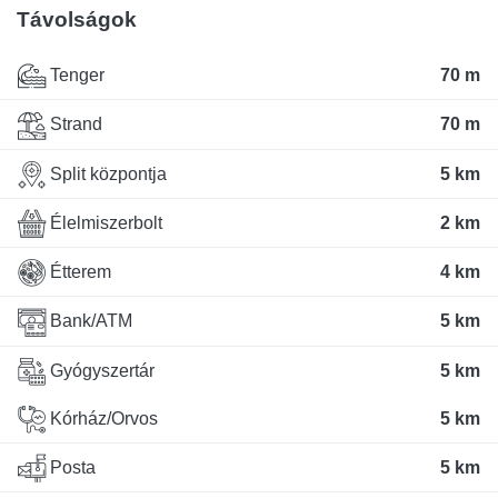
Távolságok
Tenger
70 m
Strand
70 m
Split központja
5 km
Élelmiszerbolt
2 km
Étterem
4 km
Bank/ATM
5 km
Gyógyszertár
5 km
Kórház/Orvos
5 km
Posta
5 km