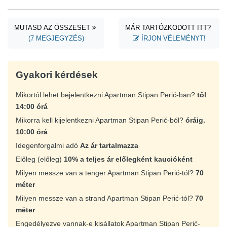
MUTASD AZ ÖSSZESET
MÁR TARTÓZKODOTT ITT?
(7 MEGJEGYZÉS)
ÍRJON VÉLEMÉNYT!
Gyakori kérdések
Mikortól lehet bejelentkezni Apartman Stipan Perić-ban?
től
14:00 órá
Mikorra kell kijelentkezni Apartman Stipan Perić-ból?
óráig.
10:00 órá
Idegenforgalmi adó
Az ár tartalmazza
Előleg (előleg)
10% a teljes ár előlegként kaucióként
Milyen messze van a tenger Apartman Stipan Perić-tól?
70
méter
Milyen messze van a strand Apartman Stipan Perić-tól?
70
méter
Engedélyezve vannak-e kisállatok Apartman Stipan Perić-