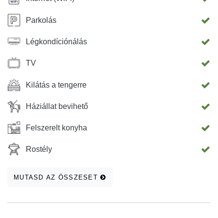
Parkolás
Légkondíciónálás
TV
Kilátás a tengerre
Háziállat bevihető
Felszerelt konyha
Rostély
MUTASD AZ ÖSSZESET