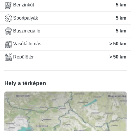
Benzinkút
5 km
Sportpályák
5 km
Buszmegálló
5 km
Vasútállomás
> 50 km
Repülőtér
> 50 km
Hely a térképen