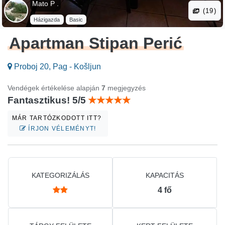
Mato P .
(19)
Házigazda
Basic
Apartman Stipan Perić
Proboj 20, Pag - Košljun
Vendégek értékelése alapján
7
megjegyzés
Fantasztikus! 5/5
MÁR TARTÓZKODOTT ITT?
ÍRJON VÉLEMÉNYT!
KATEGORIZÁLÁS
KAPACITÁS
4
fő