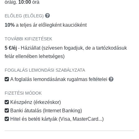
óráig.
10:00
órá
ELŐLEG (ELŐLEG)
10%
a teljes ár előlegként kaucióként
TOVÁBBI KIFIZETÉSEK
5 €/éj
- Háziállat (szívesen fogadjuk, de a tartózkodásuk
felár ellenében lehetséges)
FOGLALÁS LEMONDÁSI SZABÁLYZATA
A foglalás lemondásának rugalmas feltételei
FIZETÉSI MÓDOK
Készpénz (érkezéskor)
Banki átutalás (Internet Banking)
Hitel és betéti kártyák (Visa, MasterCard...)