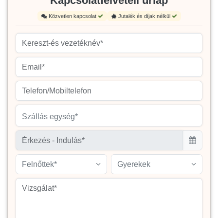
Kapcsolatfelvételi űrlap
Közvetlen kapcsolat
Jutalék és díjak nélkül
Szállás egység*
Felnőttek*
Gyerekek