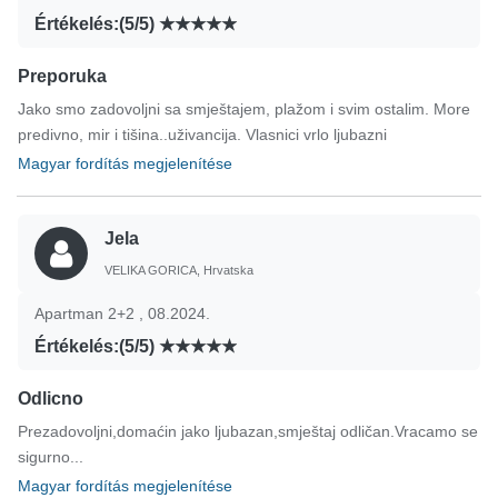
Értékelés:(5/5)
Preporuka
Jako smo zadovoljni sa smještajem, plažom i svim ostalim. More
predivno, mir i tišina..uživancija. Vlasnici vrlo ljubazni
Magyar fordítás megjelenítése
Jela
VELIKA GORICA, Hrvatska
Apartman 2+2 , 08.2024.
Értékelés:(5/5)
Odlicno
Prezadovoljni,domaćin jako ljubazan,smještaj odličan.Vracamo se
sigurno...
Magyar fordítás megjelenítése