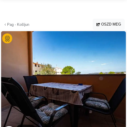
Ugrás a fő tartalomhoz
OSZD MEG
Pag - Košljun