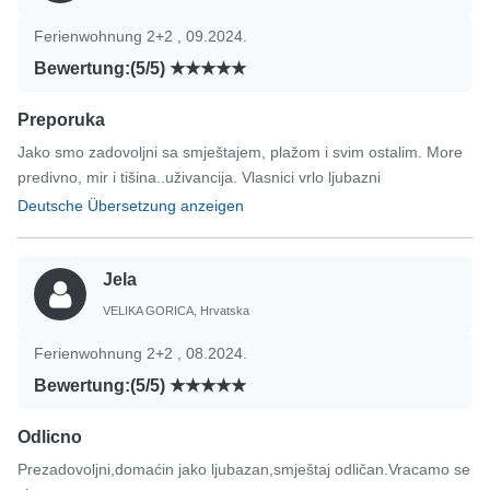
Ferienwohnung 2+2 , 09.2024.
Bewertung:(5/5)
Preporuka
Jako smo zadovoljni sa smještajem, plažom i svim ostalim. More
predivno, mir i tišina..uživancija. Vlasnici vrlo ljubazni
Deutsche Übersetzung anzeigen
Jela
VELIKA GORICA, Hrvatska
Ferienwohnung 2+2 , 08.2024.
Bewertung:(5/5)
Odlicno
Prezadovoljni,domaćin jako ljubazan,smještaj odličan.Vracamo se