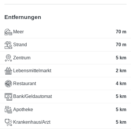
Entfernungen
Meer
70 m
Strand
70 m
Zentrum
5 km
Lebensmittelmarkt
2 km
Restaurant
4 km
Bank/Geldautomat
5 km
Apotheke
5 km
Krankenhaus/Arzt
5 km